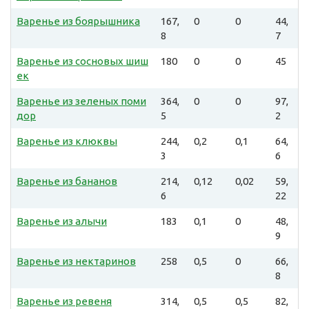
Варенье из боярышника
167,
0
0
44,
8
7
Варенье из сосновых шиш
180
0
0
45
ек
Варенье из зеленых поми
364,
0
0
97,
дор
5
2
Варенье из клюквы
244,
0,2
0,1
64,
3
6
Варенье из бананов
214,
0,12
0,02
59,
6
22
Варенье из алычи
183
0,1
0
48,
9
Варенье из нектаринов
258
0,5
0
66,
8
Варенье из ревеня
314,
0,5
0,5
82,