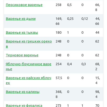
Персиковое варенье
258
0,5
0
66,
8
Варенье из дыни
169,
0,25
0,12
44,
66
66
Варенье из тыквы
180
1
0
44
Варенье из грецких орехо
248
0
0
62
в
Терновое варенье
248
0
0
62
Яблочно-брусничное варе
254
0,4
0,3
68,
нье
2
Варенье из райских яблоч
57,5
0
0
15,
ек
4
Варенье из калины
368,
0
0
98,
8
4
Варенье из физалиса
273
1
1
70