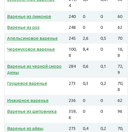
4
Варенье из лимонов
240
0
0
60
Варенье из роз
248
0
0
62
Апельсиновое варенье
245
2,6
0,5
70
Черемуховое варенье
100,
8,4
0
16,
8
8
Варенье из черной сморо
284
0,6
0,1
72,
дины
9
Грушевое варенье
273
0,3
0,2
70,
8
Инжирное варенье
236
0
0
62
Варенье из шиповника
359,
0
0
96
6
Варенье из айвы
273
0,4
0,2
70,