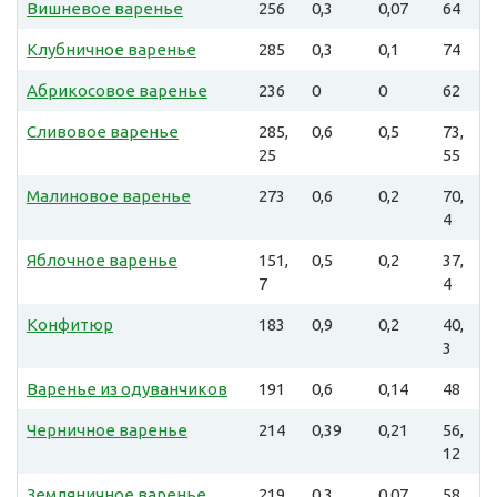
Вишневое варенье
256
0,3
0,07
64
Клубничное варенье
285
0,3
0,1
74
Абрикосовое варенье
236
0
0
62
Сливовое варенье
285,
0,6
0,5
73,
25
55
Малиновое варенье
273
0,6
0,2
70,
4
Яблочное варенье
151,
0,5
0,2
37,
7
4
Конфитюр
183
0,9
0,2
40,
3
Варенье из одуванчиков
191
0,6
0,14
48
Черничное варенье
214
0,39
0,21
56,
12
Земляничное варенье
219,
0,3
0,07
58