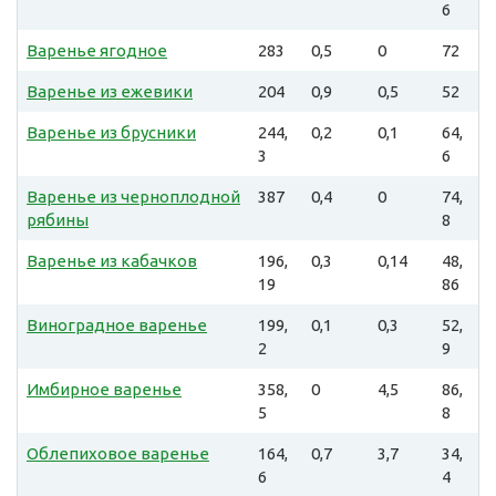
6
Варенье ягодное
283
0,5
0
72
Варенье из ежевики
204
0,9
0,5
52
Варенье из брусники
244,
0,2
0,1
64,
3
6
Варенье из черноплодной
387
0,4
0
74,
рябины
8
Варенье из кабачков
196,
0,3
0,14
48,
19
86
Виноградное варенье
199,
0,1
0,3
52,
2
9
Имбирное варенье
358,
0
4,5
86,
5
8
Облепиховое варенье
164,
0,7
3,7
34,
6
4