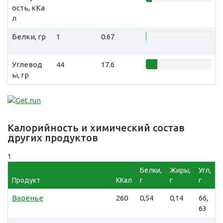
ость, кКа
л
Белки, гр
1
0.67
Углевод
44
17.6
ы, гр
Калорийность и химический состав
других продуктов
1
Белки,
Жиры,
Угл,
Продукт
ККал
г
г
г
Варенье
260
0,54
0,14
66,
63