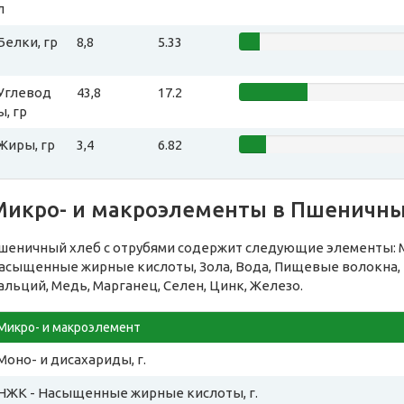
л
Белки, гр
8,8
5.33
Углевод
43,8
17.2
ы, гр
Жиры, гр
3,4
6.82
Микро- и макроэлементы в Пшеничны
шеничный хлеб с отрубями содержит следующие элементы: М
асыщенные жирные кислоты, Зола, Вода, Пищевые волокна, Н
альций, Медь, Марганец, Селен, Цинк, Железо.
Микро- и макроэлемент
Моно- и дисахариды, г.
НЖК - Насыщенные жирные кислоты, г.