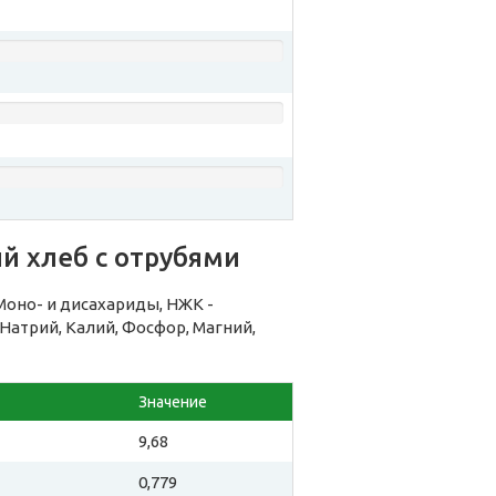
й хлеб с отрубями
оно- и дисахариды, НЖК -
атрий, Калий, Фосфор, Магний,
Значение
9,68
0,779