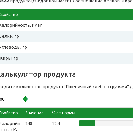
рамм продукта (съедобной части). Соотношение белков, жиро
Свойство
Калорийность, кКал
Белки, гр
Углеводы, гр
Жиры, гр
Калькулятор продукта
ведите количество продукта "Пшеничный хлеб с отрубями" 
Свойство
Значение
% от нормы
Калорийн
248
12.4
ость, кКа