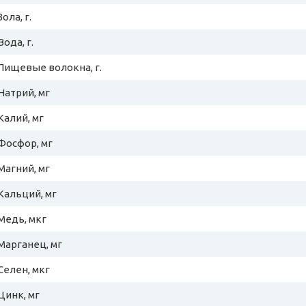
Зола, г.
Вода, г.
Пищевые волокна, г.
Натрий, мг
Калий, мг
Фосфор, мг
Магний, мг
Кальций, мг
Медь, мкг
Марганец, мг
Селен, мкг
Цинк, мг