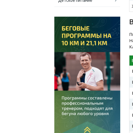
Детское питание
П
Н
К