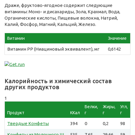
Драже, фруктово-ягодное содержит следующие
витамины: Моно- и дисахариды, Зола, Крахмал, Вода,
Органические кислоты, Пищевые волокна, Натрий,
Калий, Фосфор, Магний, Кальций, Железо.
Витамин
Значение
Витамин PP (Ниациновый эквивалент), мг
0,6142
Калорийность и химический состав
других продуктов
1
Белки,
Жиры,
Угл,
Продукт
ККал
г
г
г
Твердые Конфеты
394
0
0,2
98
Конфеты из Молочного Ш
535
7,65
29,66
59,