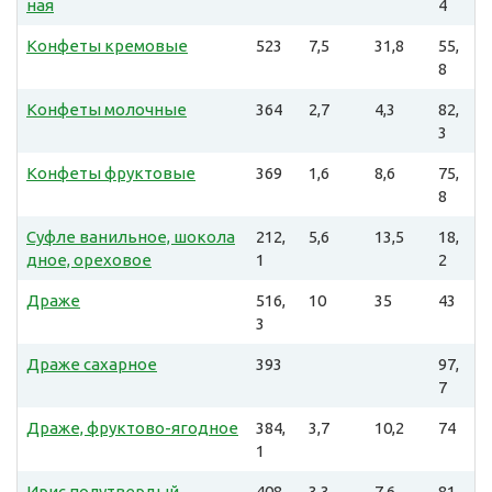
ная
4
Конфеты кремовые
523
7,5
31,8
55,
8
Конфеты молочные
364
2,7
4,3
82,
3
Конфеты фруктовые
369
1,6
8,6
75,
8
Суфле ванильное, шокола
212,
5,6
13,5
18,
дное, ореховое
1
2
Драже
516,
10
35
43
3
Драже сахарное
393
97,
7
Драже, фруктово-ягодное
384,
3,7
10,2
74
1
Ирис полутвердый
408
3,3
7,6
81,