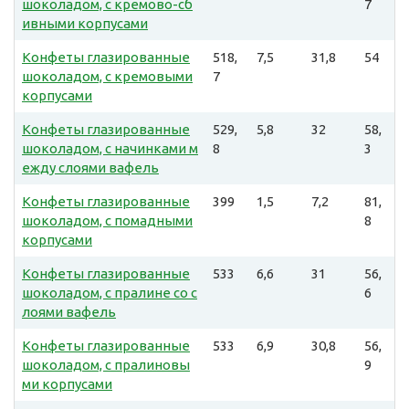
шоколадом, с кремово-сб
7
ивными корпусами
Конфеты глазированные
518,
7,5
31,8
54
шоколадом, с кремовыми
7
корпусами
Конфеты глазированные
529,
5,8
32
58,
шоколадом, с начинками м
8
3
ежду слоями вафель
Конфеты глазированные
399
1,5
7,2
81,
шоколадом, с помадными
8
корпусами
Конфеты глазированные
533
6,6
31
56,
шоколадом, с пралине со с
6
лоями вафель
Конфеты глазированные
533
6,9
30,8
56,
шоколадом, с пралиновы
9
ми корпусами