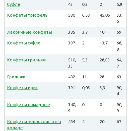
Суфле
43
0,3
2
5,9
Конфеты трюфель
580
6,53
45,05
33,
6
Лакричные конфеты
385
3,7
10
69
Конфеты суфле
397
2
13,7
66,
8
Конфеты грильяж
510,
5,3
26,83
64,
33
7
Грильяж
482
11
26
63
Конфеты ирис
391
0,03
3,3
90,
4
Конфеты помадные
340,
0
0
90,
9
9
Конфеты чернослив в шо
464
4
20
67
коладе