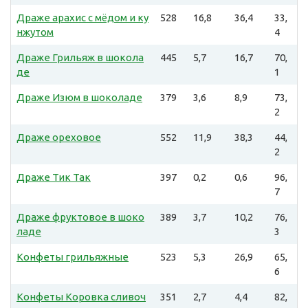
Драже арахис с мёдом и ку
528
16,8
36,4
33,
нжутом
4
Драже Грильяж в шокола
445
5,7
16,7
70,
де
1
Драже Изюм в шоколаде
379
3,6
8,9
73,
2
Драже ореховое
552
11,9
38,3
44,
2
Драже Тик Так
397
0,2
0,6
96,
7
Драже фруктовое в шоко
389
3,7
10,2
76,
ладе
3
Конфеты грильяжные
523
5,3
26,9
65,
6
Конфеты Коровка сливоч
351
2,7
4,4
82,