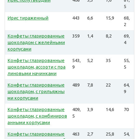
5
Ирис тираженный
443
6,6
15,9
68,
2
Конфеты глазированные
359
1,4
8,2
69,
шоколадом с желейными
4
корпусами
Конфеты глазированные
543,
5,2
35
55,
шоколадом, ассорти с пра
9
5
линовыми начинками
Конфеты глазированные
489
7,8
22
64,
шоколадом, с грильяжны
9
ми корпусами
Конфеты глазированные
409,
3,9
14,6
70
шоколадом, с комбиниров
5
анными корпусами
Конфеты глазированные
463
2,7
25,8
54,