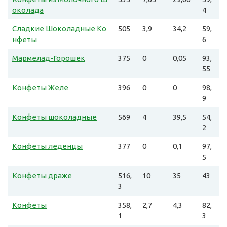
околада
4
Сладкие Шоколадные Ко
505
3,9
34,2
59,
нфеты
6
Мармелад-Горошек
375
0
0,05
93,
55
Конфеты Желе
396
0
0
98,
9
Конфеты шоколадные
569
4
39,5
54,
2
Конфеты леденцы
377
0
0,1
97,
5
Конфеты драже
516,
10
35
43
3
Конфеты
358,
2,7
4,3
82,
1
3