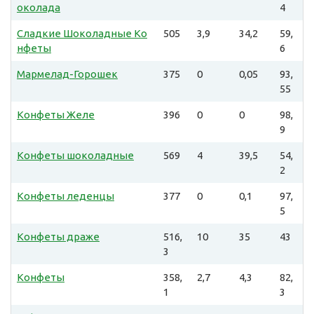
околада
4
Сладкие Шоколадные Ко
505
3,9
34,2
59,
нфеты
6
Мармелад-Горошек
375
0
0,05
93,
55
Конфеты Желе
396
0
0
98,
9
Конфеты шоколадные
569
4
39,5
54,
2
Конфеты леденцы
377
0
0,1
97,
5
Конфеты драже
516,
10
35
43
3
Конфеты
358,
2,7
4,3
82,
1
3