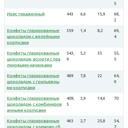
5
Ирис тираженный
443
6,6
15,9
68,
2
Конфеты глазированные
359
1,4
8,2
69,
шоколадом с желейными
4
корпусами
Конфеты глазированные
543,
5,2
35
55,
шоколадом, ассорти с пра
9
5
линовыми начинками
Конфеты глазированные
489
7,8
22
64,
шоколадом, с грильяжны
9
ми корпусами
Конфеты глазированные
409,
3,9
14,6
70
шоколадом, с комбиниров
5
анными корпусами
Конфеты глазированные
463
2,7
25,8
54,
шоколадом, с кремово-сб
7