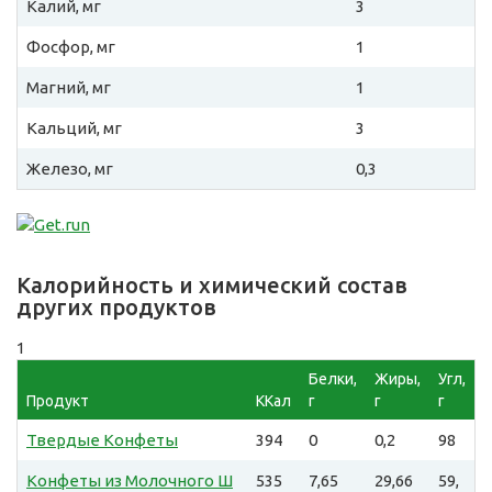
Калий, мг
3
Фосфор, мг
1
Магний, мг
1
Кальций, мг
3
Железо, мг
0,3
Калорийность и химический состав
других продуктов
1
Белки,
Жиры,
Угл,
Продукт
ККал
г
г
г
Твердые Конфеты
394
0
0,2
98
Конфеты из Молочного Ш
535
7,65
29,66
59,