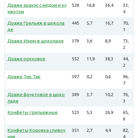
Драже арахис с мёдом и ку
528
16,8
36,4
33,
нжутом
4
Драже Грильяж в шокола
445
5,7
16,7
70,
де
1
Драже Изюм в шоколаде
379
3,6
8,9
73,
2
Драже ореховое
552
11,9
38,3
44,
2
Драже Тик Так
397
0,2
0,6
96,
7
Драже фруктовое в шоко
389
3,7
10,2
76,
ладе
3
Конфеты грильяжные
523
5,3
26,9
65,
6
Конфеты Коровка сливоч
351
2,7
4,4
82,
ная
4