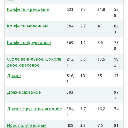
Конфеты кремовые
523
7,5
31,8
55,
8
Конфеты молочные
364
2,7
4,3
82,
3
Конфеты фруктовые
369
1,6
8,6
75,
8
Суфле ванильное, шокола
212,
5,6
13,5
18,
дное, ореховое
1
2
Драже
516,
10
35
43
3
Драже сахарное
393
97,
7
Драже, фруктово-ягодное
384,
3,7
10,2
74
1
Ирис полутвердый
408
3,3
7,6
81,