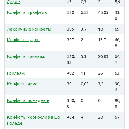
Суфле
43
0,3
2
5,9
Конфеты трюфель
580
6,53
45,05
33,
6
Лакричные конфеты
385
3,7
10
69
Конфеты суфле
397
2
13,7
66,
8
Конфеты грильяж
510,
5,3
26,83
64,
33
7
Грильяж
482
11
26
63
Конфеты ирис
391
0,03
3,3
90,
4
Конфеты помадные
340,
0
0
90,
9
9
Конфеты чернослив в шо
464
4
20
67
коладе