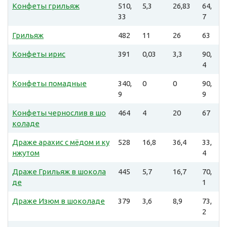
Конфеты грильяж
510,
5,3
26,83
64,
33
7
Грильяж
482
11
26
63
Конфеты ирис
391
0,03
3,3
90,
4
Конфеты помадные
340,
0
0
90,
9
9
Конфеты чернослив в шо
464
4
20
67
коладе
Драже арахис с мёдом и ку
528
16,8
36,4
33,
нжутом
4
Драже Грильяж в шокола
445
5,7
16,7
70,
де
1
Драже Изюм в шоколаде
379
3,6
8,9
73,
2