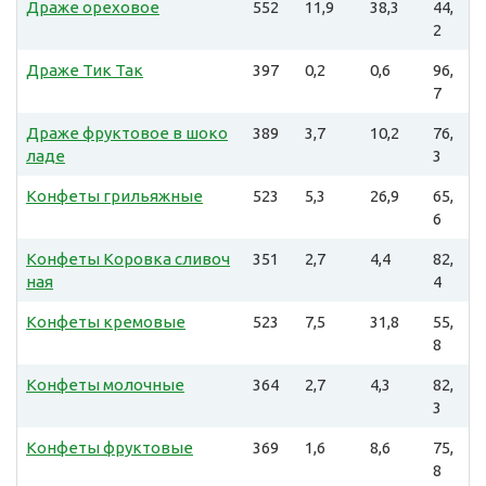
Драже ореховое
552
11,9
38,3
44,
2
Драже Тик Так
397
0,2
0,6
96,
7
Драже фруктовое в шоко
389
3,7
10,2
76,
ладе
3
Конфеты грильяжные
523
5,3
26,9
65,
6
Конфеты Коровка сливоч
351
2,7
4,4
82,
ная
4
Конфеты кремовые
523
7,5
31,8
55,
8
Конфеты молочные
364
2,7
4,3
82,
3
Конфеты фруктовые
369
1,6
8,6
75,
8