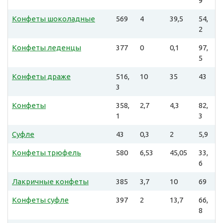
9
Конфеты шоколадные
569
4
39,5
54,
2
Конфеты леденцы
377
0
0,1
97,
5
Конфеты драже
516,
10
35
43
3
Конфеты
358,
2,7
4,3
82,
1
3
Суфле
43
0,3
2
5,9
Конфеты трюфель
580
6,53
45,05
33,
6
Лакричные конфеты
385
3,7
10
69
Конфеты суфле
397
2
13,7
66,
8