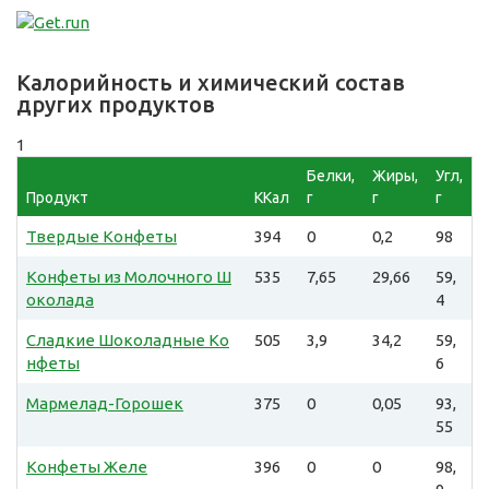
Калорийность и химический состав
других продуктов
1
Белки,
Жиры,
Угл,
Продукт
ККал
г
г
г
Твердые Конфеты
394
0
0,2
98
Конфеты из Молочного Ш
535
7,65
29,66
59,
околада
4
Сладкие Шоколадные Ко
505
3,9
34,2
59,
нфеты
6
Мармелад-Горошек
375
0
0,05
93,
55
Конфеты Желе
396
0
0
98,