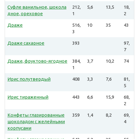
Суфле ванильное, шокола
212,
5,6
13,5
18,
дное, ореховое
1
2
Драже
516,
10
35
43
3
Драже сахарное
393
97,
7
Драже, фруктово-ягодное
384,
3,7
10,2
74
1
Ирис полутвердый
408
3,3
7,6
81,
5
Ирис тираженный
443
6,6
15,9
68,
2
Конфеты глазированные
359
1,4
8,2
69,
шоколадом с желейными
4
корпусами