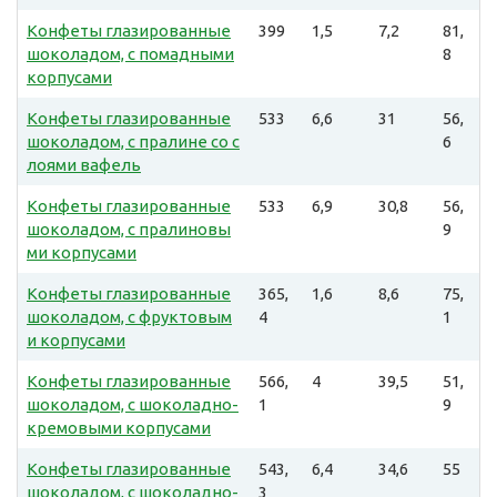
Конфеты глазированные
399
1,5
7,2
81,
шоколадом, с помадными
8
корпусами
Конфеты глазированные
533
6,6
31
56,
шоколадом, с пралине со с
6
лоями вафель
Конфеты глазированные
533
6,9
30,8
56,
шоколадом, с пралиновы
9
ми корпусами
Конфеты глазированные
365,
1,6
8,6
75,
шоколадом, с фруктовым
4
1
и корпусами
Конфеты глазированные
566,
4
39,5
51,
шоколадом, с шоколадно-
1
9
кремовыми корпусами
Конфеты глазированные
543,
6,4
34,6
55
шоколадом, с шоколадно-
3