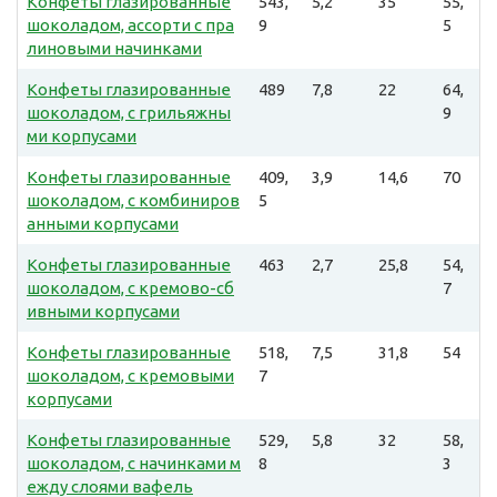
Конфеты глазированные
543,
5,2
35
55,
шоколадом, ассорти с пра
9
5
линовыми начинками
Конфеты глазированные
489
7,8
22
64,
шоколадом, с грильяжны
9
ми корпусами
Конфеты глазированные
409,
3,9
14,6
70
шоколадом, с комбиниров
5
анными корпусами
Конфеты глазированные
463
2,7
25,8
54,
шоколадом, с кремово-сб
7
ивными корпусами
Конфеты глазированные
518,
7,5
31,8
54
шоколадом, с кремовыми
7
корпусами
Конфеты глазированные
529,
5,8
32
58,
шоколадом, с начинками м
8
3
ежду слоями вафель