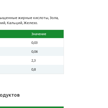
ыщенные жирные кислоты, Зола,
ний, Кальций, Железо.
Значение
0,03
0,06
2,3
0,8
родуктов