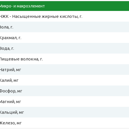
Микро- и макроэлемент
НЖК - Насыщенные жирные кислоты, г.
Зола, г.
Крахмал, г.
Вода, г.
Пищевые волокна, г.
Натрий, мг
Калий, мг
Фосфор, мг
Магний, мг
Кальций, мг
Железо, мг