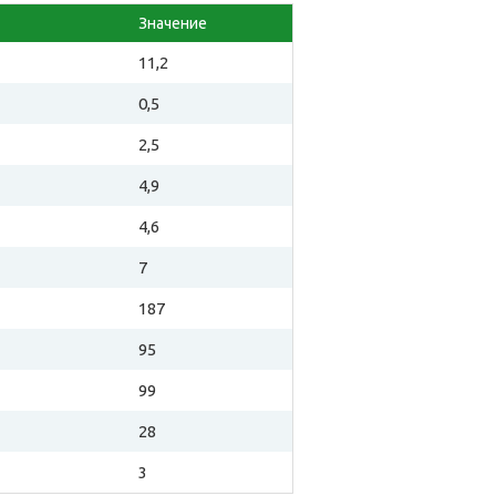
Значение
11,2
0,5
2,5
4,9
4,6
7
187
95
99
28
3