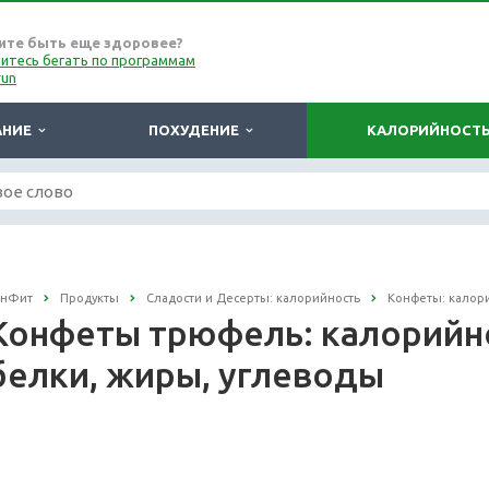
ите быть еще здоровее?
итесь бегать по программам
run
АНИЕ
ПОХУДЕНИЕ
КАЛОРИЙНОСТ
онФит
Продукты
Сладости и Десерты: калорийность
Конфеты: калор
Конфеты трюфель: калорийнос
белки, жиры, углеводы