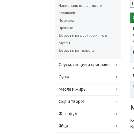
Национальные сладости
Козинаки
Повидло
Пряники
Десерты из фруктов и ягод
Муссы
Десерты из творога
Соусы, специи и приправы
Супы
Масла и жиры
Сыр и творог
Фастфуд
К
Яйца
К