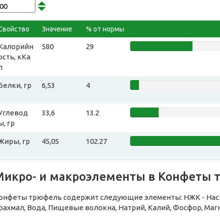
Свойство
Значение
% от нормы
Калорийн
580
29
ость, кКа
л
Белки, гр
6,53
4
Углевод
33,6
13.2
ы, гр
Жиры, гр
45,05
102.27
Микро- и макроэлементы в Конфеты 
онфеты трюфель содержит следующие элементы: НЖК - Нас
рахмал, Вода, Пищевые волокна, Натрий, Калий, Фосфор, Маг