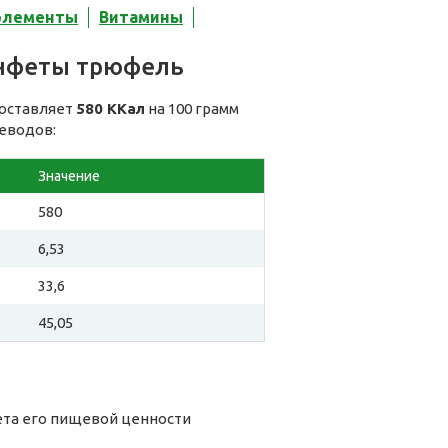
элементы
Витамины
онфеты трюфель
составляет
580 ККал
на 100 грамм
леводов:
Значение
580
6,53
33,6
45,05
ета его пищевой ценности