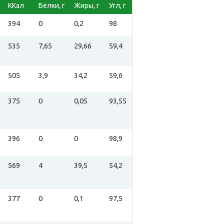
ККал
Белки, г
Жиры, г
Угл, г
394
0
0,2
98
535
7,65
29,66
59,4
505
3,9
34,2
59,6
375
0
0,05
93,55
396
0
0
98,9
569
4
39,5
54,2
377
0
0,1
97,5