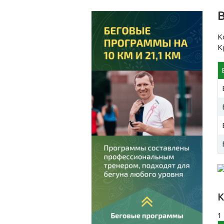
К
К
К
1