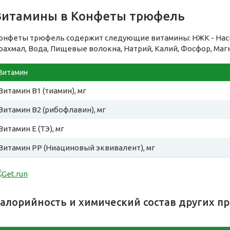
Витамины в Конфеты трюфель
онфеты трюфель содержит следующие витамины: НЖК - Нас
рахмал, Вода, Пищевые волокна, Натрий, Калий, Фосфор, Маг
Витамин
Витамин B1 (тиамин), мг
Витамин B2 (рибофлавин), мг
Витамин E (ТЭ), мг
Витамин PP (Ниациновый эквивалент), мг
алорийность и химический состав других п