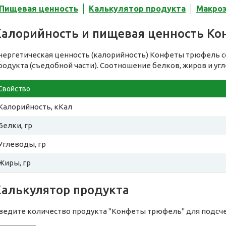
Пищевая ценность
Калькулятор продукта
Макро
Калорийность и пищевая ценность К
нергетическая ценность (калорийность) Конфеты трюфель 
родукта (съедобной части). Соотношение белков, жиров и уг
Свойство
Калорийность, кКал
Белки, гр
Углеводы, гр
Жиры, гр
Калькулятор продукта
ведите количество продукта "Конфеты трюфель" для подсч