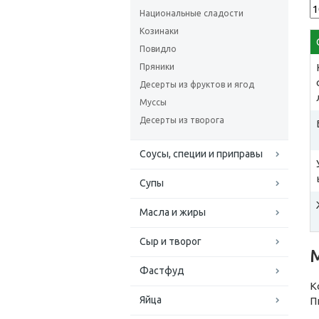
Национальные сладости
Козинаки
Повидло
Пряники
Десерты из фруктов и ягод
Муссы
Десерты из творога
Соусы, специи и приправы
Супы
Масла и жиры
Сыр и творог
Фастфуд
К
Яйца
П