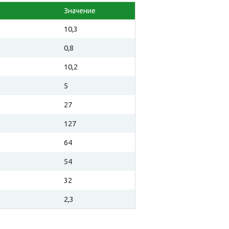
Значение
10,3
0,8
10,2
5
27
127
64
54
32
2,3