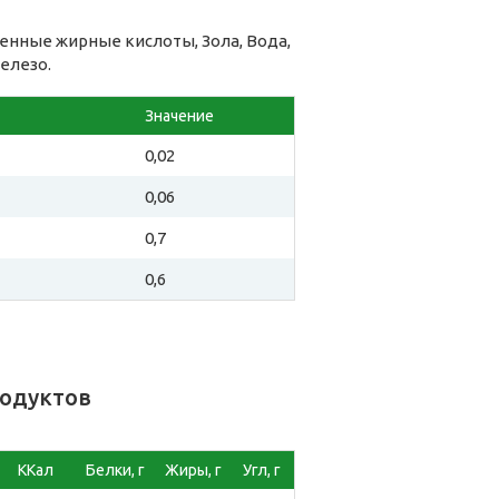
нные жирные кислоты, Зола, Вода,
елезо.
Значение
0,02
0,06
0,7
0,6
родуктов
ККал
Белки, г
Жиры, г
Угл, г