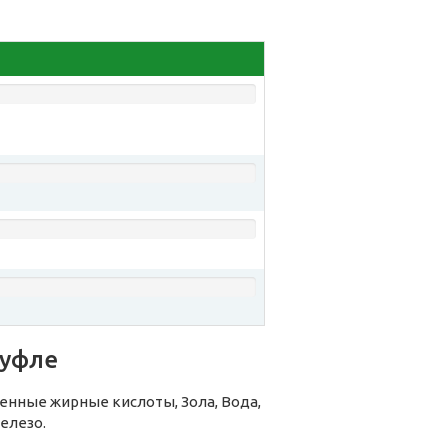
суфле
нные жирные кислоты, Зола, Вода,
елезо.