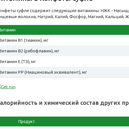
онфеты суфле содержит следующие витамины: НЖК - Насыще
ищевые волокна, Натрий, Калий, Фосфор, Магний, Кальций, Ж
Витамин
Витамин B1 (тиамин), мг
Витамин B2 (рибофлавин), мг
Витамин E (ТЭ), мг
Витамин PP (Ниациновый эквивалент), мг
алорийность и химический состав других п
Продукт