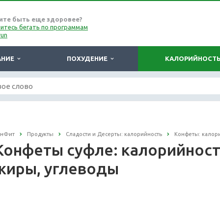
ите быть еще здоровее?
итесь бегать по программам
run
АНИЕ
ПОХУДЕНИЕ
КАЛОРИЙНОСТ
онФит
Продукты
Сладости и Десерты: калорийность
Конфеты: калор
Конфеты суфле: калорийность 
жиры, углеводы