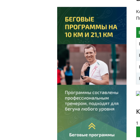
К
П
К
1