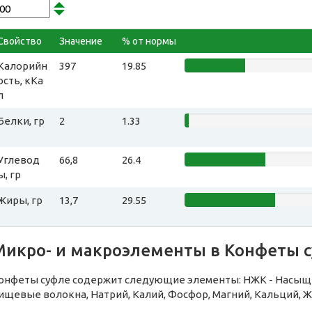
Свойство
Значение
% от нормы
Калорийн
397
19.85
ость, кКа
л
Белки, гр
2
1.33
Углевод
66,8
26.4
ы, гр
Жиры, гр
13,7
29.55
Микро- и макроэлементы в Конфеты 
онфеты суфле содержит следующие элементы: НЖК - Насыще
ищевые волокна, Натрий, Калий, Фосфор, Магний, Кальций, Ж