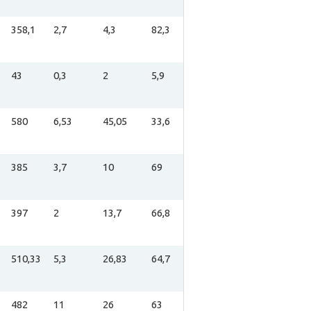
358,1
2,7
4,3
82,3
43
0,3
2
5,9
580
6,53
45,05
33,6
385
3,7
10
69
397
2
13,7
66,8
510,33
5,3
26,83
64,7
482
11
26
63