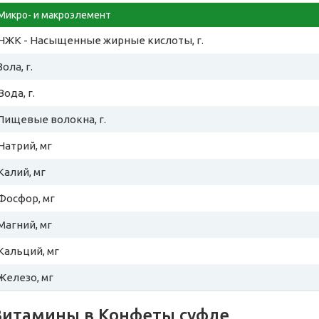
Микро- и макроэлемент
НЖК - Насыщенные жирные кислоты, г.
Зола, г.
Вода, г.
Пищевые волокна, г.
Натрий, мг
Калий, мг
Фосфор, мг
Магний, мг
Кальций, мг
Железо, мг
Витамины в Конфеты суфле