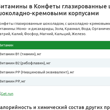
Витамины в Конфеты глазированные 
шоколадно-кремовыми корпусами
онфеты глазированные шоколадом, с шоколадно-кремовым
итамины: Моно- и дисахариды, Зола, Крахмал, Вода, Органич
атрий, Калий, Фосфор, Магний, Кальций, Железо.
Витамин
Витамин B1 (тиамин), мг
Витамин B2 (рибофлавин), мг
Витамин PP (Ниациновый эквивалент), мг
Витамин PP, мг
алорийность и химический состав других п