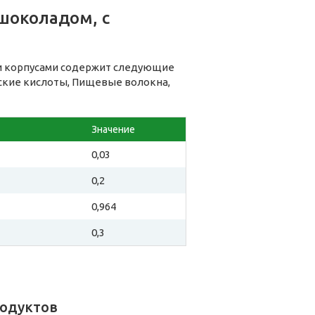
шоколадом, с
и корпусами содержит следующие
еские кислоты, Пищевые волокна,
Значение
0,03
0,2
0,964
0,3
родуктов