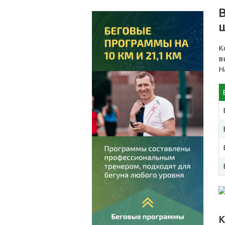
К
в
Н
К