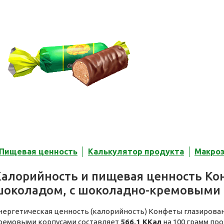
Пищевая ценность
Калькулятор продукта
Макро
Калорийность и пищевая ценность К
шоколадом, с шоколадно-кремовыми 
нергетическая ценность (калорийность) Конфеты глазирова
ремовыми корпусами составляет
566,1 ККал
на 100 грамм про