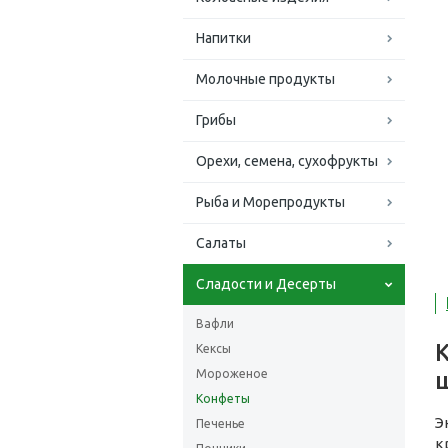
Напитки
Молочные продукты
Грибы
Орехи, семена, сухофрукты
Рыба и Морепродукты
Салаты
Сладости и Десерты
Вафли
Кексы
Мороженое
Конфеты
Э
Печенье
к