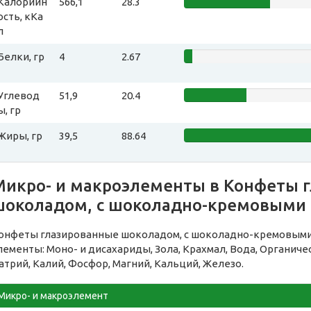
Калорийн
566,1
28.3
ость, кКа
л
Белки, гр
4
2.67
Углевод
51,9
20.4
ы, гр
Жиры, гр
39,5
88.64
Микро- и макроэлементы в Конфеты 
шоколадом, с шоколадно-кремовыми 
онфеты глазированные шоколадом, с шоколадно-кремовым
лементы: Моно- и дисахариды, Зола, Крахмал, Вода, Органич
атрий, Калий, Фосфор, Магний, Кальций, Железо.
Микро- и макроэлемент