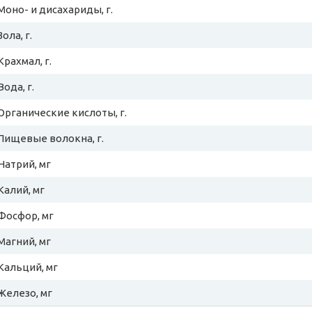
Моно- и дисахариды, г.
Зола, г.
Крахмал, г.
Вода, г.
Органические кислоты, г.
Пищевые волокна, г.
Натрий, мг
Калий, мг
Фосфор, мг
Магний, мг
Кальций, мг
Железо, мг