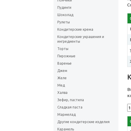
Пончики
С
Пудинги
Шоколад
Рулеты
Кондитерские крема
Кондитерские украшения и
ингредиенты
Торты
Пирожные
Варенье
Джем
Желе
Мед
В
Халва
к
Зефир, пастила
Сладкая паста
Мармелад
Другие кондитерские изделия
Карамель