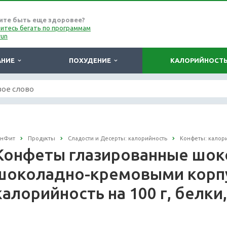
ите быть еще здоровее?
итесь бегать по программам
run
АНИЕ
ПОХУДЕНИЕ
КАЛОРИЙНОСТ
онФит
Продукты
Сладости и Десерты: калорийность
Конфеты: калор
Конфеты глазированные шок
шоколадно-кремовыми корп
калорийность на 100 г, белки