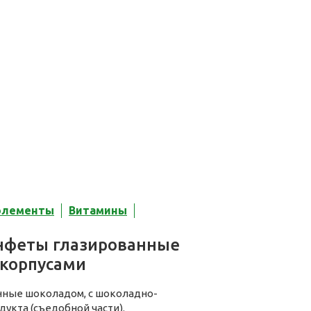
элементы
Витамины
онфеты глазированные
корпусами
нные шоколадом, с шоколадно-
дукта (съедобной части).