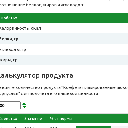
оотношение белков, жиров и углеводов:
Свойство
Калорийность, кКал
Белки, гр
Углеводы, гр
Жиры, гр
Калькулятор продукта
ведите количество продукта "Конфеты глазированные шок
орпусами" для подсчета его пищевой ценности
Свойство
Значение
% от нормы