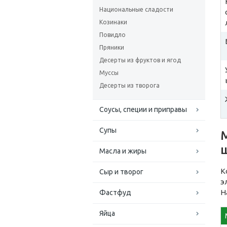
Национальные сладости
Козинаки
Повидло
Пряники
Десерты из фруктов и ягод
Муссы
Десерты из творога
Соусы, специи и приправы
Супы
Масла и жиры
К
Сыр и творог
э
Н
Фастфуд
Яйца