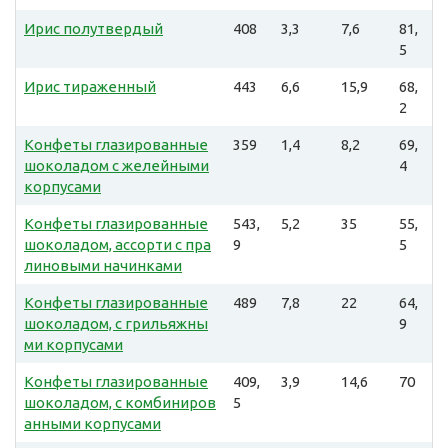
Ирис полутвердый
408
3,3
7,6
81,
5
Ирис тираженный
443
6,6
15,9
68,
2
Конфеты глазированные
359
1,4
8,2
69,
шоколадом с желейными
4
корпусами
Конфеты глазированные
543,
5,2
35
55,
шоколадом, ассорти с пра
9
5
линовыми начинками
Конфеты глазированные
489
7,8
22
64,
шоколадом, с грильяжны
9
ми корпусами
Конфеты глазированные
409,
3,9
14,6
70
шоколадом, с комбиниров
5
анными корпусами