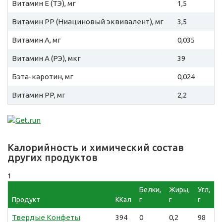
Витамин E (ТЭ), мг
1,5
Витамин PP (Ниациновый эквивалент), мг
3,5
Витамин A, мг
0,035
Витамин A (РЭ), мкг
39
Бэта-каротин, мг
0,024
Витамин PP, мг
2,2
Калорийность и химический состав
других продуктов
1
Белки,
Жиры,
Угл,
Продукт
ККал
г
г
г
Твердые Конфеты
394
0
0,2
98