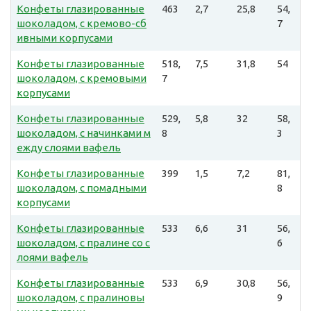
Конфеты глазированные
463
2,7
25,8
54,
шоколадом, с кремово-сб
7
ивными корпусами
Конфеты глазированные
518,
7,5
31,8
54
шоколадом, с кремовыми
7
корпусами
Конфеты глазированные
529,
5,8
32
58,
шоколадом, с начинками м
8
3
ежду слоями вафель
Конфеты глазированные
399
1,5
7,2
81,
шоколадом, с помадными
8
корпусами
Конфеты глазированные
533
6,6
31
56,
шоколадом, с пралине со с
6
лоями вафель
Конфеты глазированные
533
6,9
30,8
56,
шоколадом, с пралиновы
9