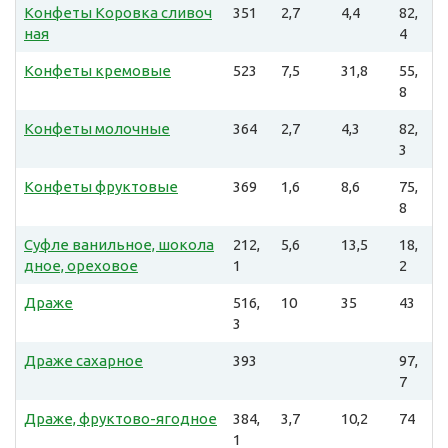
Конфеты Коровка сливоч
351
2,7
4,4
82,
ная
4
Конфеты кремовые
523
7,5
31,8
55,
8
Конфеты молочные
364
2,7
4,3
82,
3
Конфеты фруктовые
369
1,6
8,6
75,
8
Суфле ванильное, шокола
212,
5,6
13,5
18,
дное, ореховое
1
2
Драже
516,
10
35
43
3
Драже сахарное
393
97,
7
Драже, фруктово-ягодное
384,
3,7
10,2
74
1