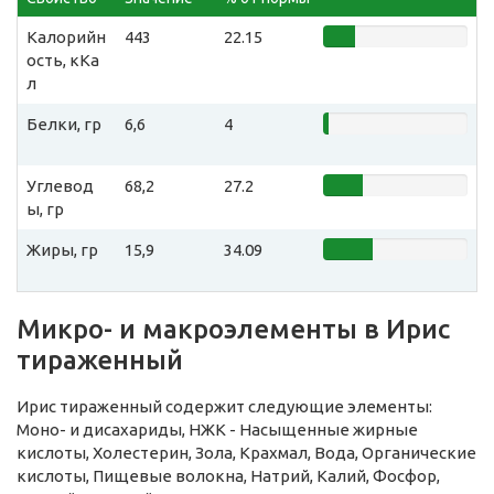
Калорийн
443
22.15
ость, кКа
л
Белки, гр
6,6
4
Углевод
68,2
27.2
ы, гр
Жиры, гр
15,9
34.09
Микро- и макроэлементы в Ирис
тираженный
Ирис тираженный содержит следующие элементы:
Моно- и дисахариды, НЖК - Насыщенные жирные
кислоты, Холестерин, Зола, Крахмал, Вода, Органические
кислоты, Пищевые волокна, Натрий, Калий, Фосфор,