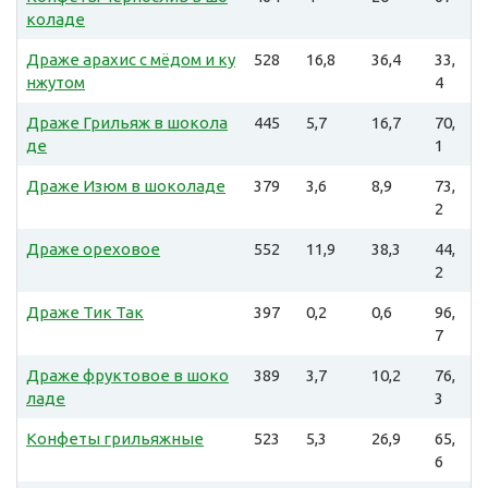
коладе
Драже арахис с мёдом и ку
528
16,8
36,4
33,
нжутом
4
Драже Грильяж в шокола
445
5,7
16,7
70,
де
1
Драже Изюм в шоколаде
379
3,6
8,9
73,
2
Драже ореховое
552
11,9
38,3
44,
2
Драже Тик Так
397
0,2
0,6
96,
7
Драже фруктовое в шоко
389
3,7
10,2
76,
ладе
3
Конфеты грильяжные
523
5,3
26,9
65,
6