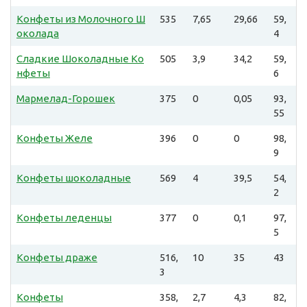
Конфеты из Молочного Ш
535
7,65
29,66
59,
околада
4
Сладкие Шоколадные Ко
505
3,9
34,2
59,
нфеты
6
Мармелад-Горошек
375
0
0,05
93,
55
Конфеты Желе
396
0
0
98,
9
Конфеты шоколадные
569
4
39,5
54,
2
Конфеты леденцы
377
0
0,1
97,
5
Конфеты драже
516,
10
35
43
3
Конфеты
358,
2,7
4,3
82,