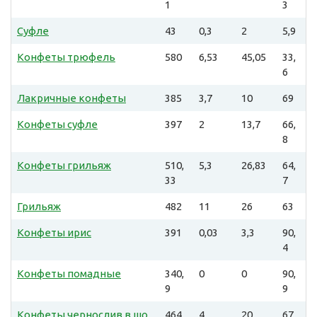
1
3
Суфле
43
0,3
2
5,9
Конфеты трюфель
580
6,53
45,05
33,
6
Лакричные конфеты
385
3,7
10
69
Конфеты суфле
397
2
13,7
66,
8
Конфеты грильяж
510,
5,3
26,83
64,
33
7
Грильяж
482
11
26
63
Конфеты ирис
391
0,03
3,3
90,
4
Конфеты помадные
340,
0
0
90,
9
9
Конфеты чернослив в шо
464
4
20
67