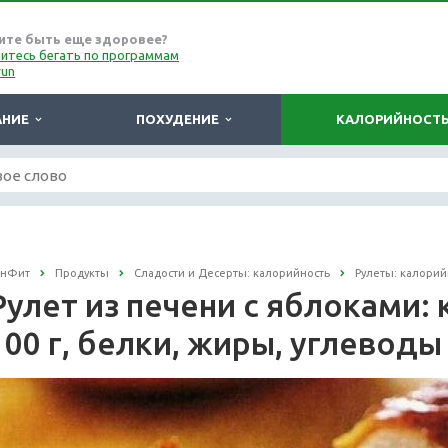
ите быть еще здоровее?
итесь бегать по программам
run
АНИЕ
ПОХУДЕНИЕ
КАЛОРИЙНОСТ
онФит
Продукты
Сладости и Десерты: калорийность
Рулеты: калорий
Рулет из печени с яблоками:
100 г, белки, жиры, углеводы