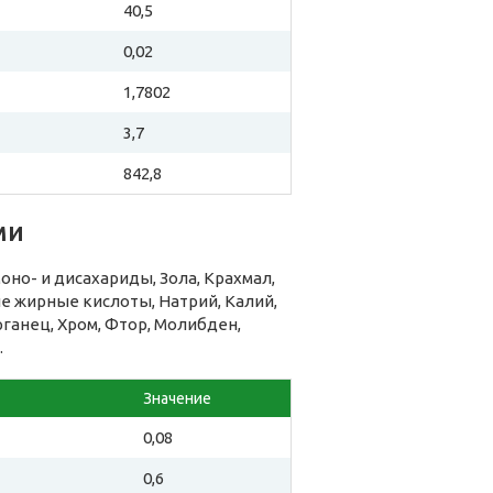
40,5
0,02
1,7802
3,7
842,8
ми
но- и дисахариды, Зола, Крахмал,
 жирные кислоты, Натрий, Калий,
рганец, Хром, Фтор, Молибден,
.
Значение
0,08
0,6