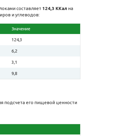
блоками составляет
124,3 ККал
на
иров и углеводов:
Значение
124,3
6,2
3,1
9,8
ля подсчета его пищевой ценности