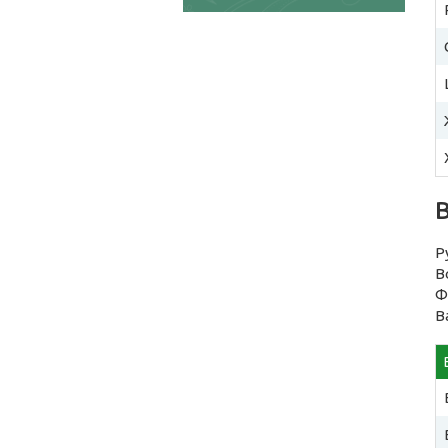
Р
В
Ф
В