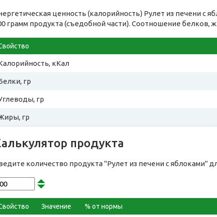
нергетическая ценность (калорийность) Рулет из печени с я
00 грамм продукта (съедобной части). Соотношение белков, ж
Свойство
Калорийность, кКал
Белки, гр
Углеводы, гр
Жиры, гр
Калькулятор продукта
ведите количество продукта "Рулет из печени с яблоками" д
Свойство
Значение
% от нормы