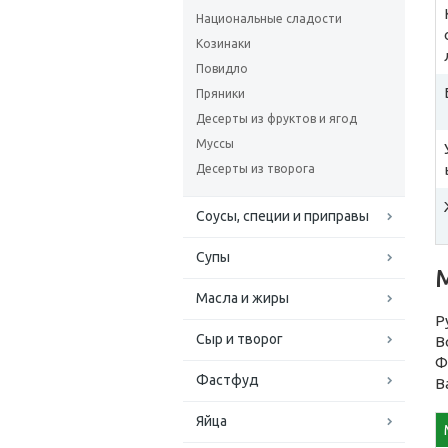
Национальные сладости
Козинаки
Повидло
Пряники
Десерты из фруктов и ягод
Муссы
Десерты из творога
Соусы, специи и приправы
Супы
Масла и жиры
Р
Сыр и творог
В
Ф
Фастфуд
В
Яйца