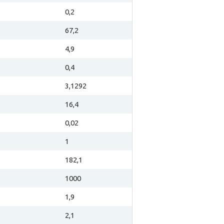
0,2
67,2
4,9
0,4
3,1292
16,4
0,02
1
182,1
1000
1,9
2,1