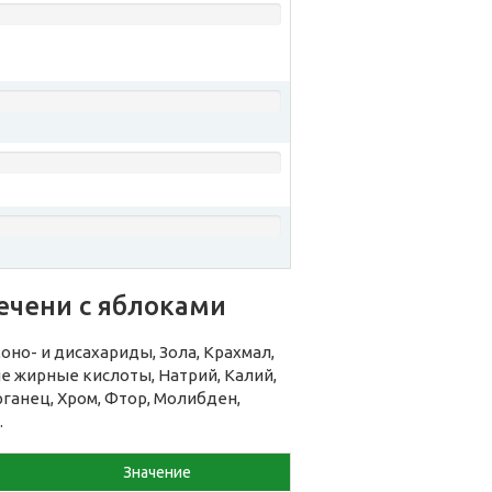
ечени с яблоками
но- и дисахариды, Зола, Крахмал,
 жирные кислоты, Натрий, Калий,
рганец, Хром, Фтор, Молибден,
.
Значение