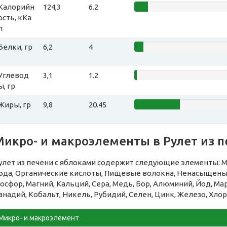
Калорийн
124,3
6.2
ость, кКа
л
Белки, гр
6,2
4
Углевод
3,1
1.2
ы, гр
Жиры, гр
9,8
20.45
Микро- и макроэлементы в Рулет из п
улет из печени с яблоками содержит следующие элементы: Мо
ода, Органические кислоты, Пищевые волокна, Ненасыщеные
осфор, Магний, Кальций, Сера, Медь, Бор, Алюминий, Йод, Ма
анадий, Кобальт, Никель, Рубидий, Селен, Цинк, Железо, Хлор
Микро- и макроэлемент