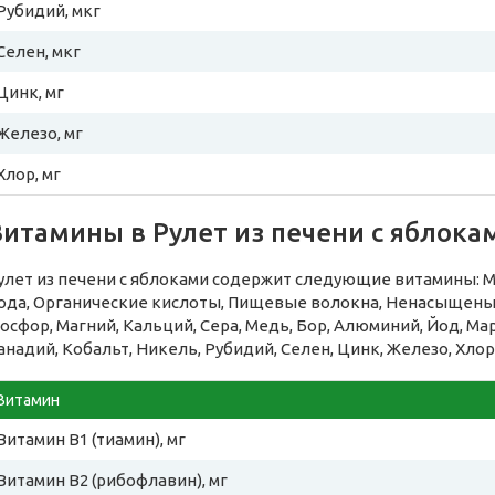
Рубидий, мкг
Селен, мкг
Цинк, мг
Железо, мг
Хлор, мг
Витамины в Рулет из печени с яблока
улет из печени с яблоками содержит следующие витамины: Мо
ода, Органические кислоты, Пищевые волокна, Ненасыщеные
осфор, Магний, Кальций, Сера, Медь, Бор, Алюминий, Йод, Ма
анадий, Кобальт, Никель, Рубидий, Селен, Цинк, Железо, Хлор
Витамин
Витамин B1 (тиамин), мг
Витамин B2 (рибофлавин), мг