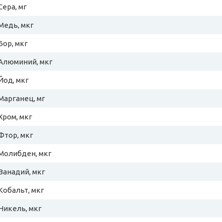
Сера, мг
Медь, мкг
Бор, мкг
Алюминий, мкг
Йод, мкг
Марганец, мг
Хром, мкг
Фтор, мкг
Молибден, мкг
Ванадий, мкг
Кобальт, мкг
Никель, мкг