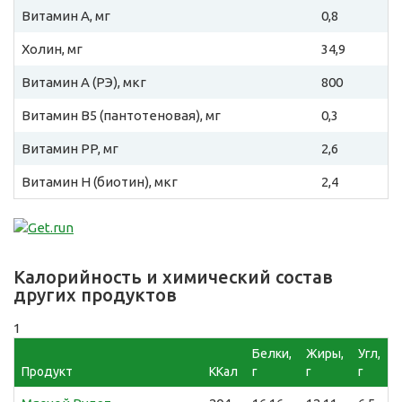
Витамин A, мг
0,8
Холин, мг
34,9
Витамин A (РЭ), мкг
800
Витамин B5 (пантотеновая), мг
0,3
Витамин PP, мг
2,6
Витамин H (биотин), мкг
2,4
Калорийность и химический состав
других продуктов
1
Белки,
Жиры,
Угл,
Продукт
ККал
г
г
г