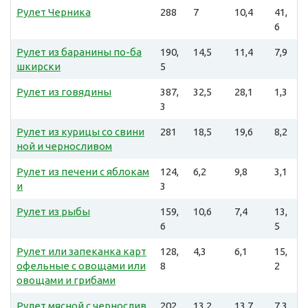
Рулет Черника
288
7
10,4
41,
6
Рулет из баранины по-ба
190,
14,5
11,4
7,9
шкирски
5
Рулет из говядины
387,
32,5
28,1
1,3
3
Рулет из курицы со свини
281
18,5
19,6
8,2
ной и черносливом
Рулет из печени с яблокам
124,
6,2
9,8
3,1
и
3
Рулет из рыбы
159,
10,6
7,4
13,
6
5
Рулет или запеканка карт
128,
4,3
6,1
15,
офельные с овощами или
8
2
овощами и грибами
Рулет мясной с чернослив
202,
13,2
13,7
7,3