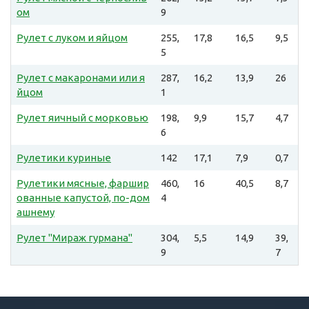
ом
9
Рулет с луком и яйцом
255,
17,8
16,5
9,5
5
Рулет с макаронами или я
287,
16,2
13,9
26
йцом
1
Рулет яичный с морковью
198,
9,9
15,7
4,7
6
Рулетики куриные
142
17,1
7,9
0,7
Рулетики мясные, фаршир
460,
16
40,5
8,7
ованные капустой, по-дом
4
ашнему
Рулет "Мираж гурмана"
304,
5,5
14,9
39,
9
7