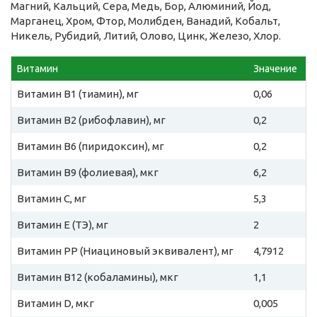
Магний, Кальций, Сера, Медь, Бор, Алюминий, Йод,
Марганец, Хром, Фтор, Молибден, Ванадий, Кобальт,
Никель, Рубидий, Литий, Олово, Цинк, Железо, Хлор.
Витамин
Значение
Витамин B1 (тиамин), мг
0,06
Витамин B2 (рибофлавин), мг
0,2
Витамин B6 (пиридоксин), мг
0,2
Витамин B9 (фолиевая), мкг
6,2
Витамин C, мг
5,3
Витамин E (ТЭ), мг
2
Витамин PP (Ниациновый эквивалент), мг
4,7912
Витамин B12 (кобаламины), мкг
1,1
Витамин D, мкг
0,005