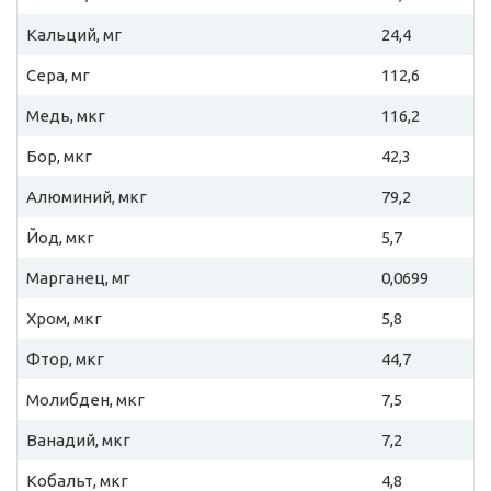
Кальций, мг
24,4
Сера, мг
112,6
Медь, мкг
116,2
Бор, мкг
42,3
Алюминий, мкг
79,2
Йод, мкг
5,7
Марганец, мг
0,0699
Хром, мкг
5,8
Фтор, мкг
44,7
Молибден, мкг
7,5
Ванадий, мкг
7,2
Кобальт, мкг
4,8