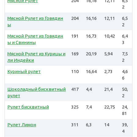
Мясной Рулет
204
16,16
12,11
6,5
2
Мясной Рулет из Говядин
204
16,16
12,11
6,5
ы
2
Мясной Рулет из Говядин
191
16,73
10,42
6,4
ы и Свинины
3
Мясной Рулет из Курицы и
169
20,19
5,94
7,5
ли Индейки
2
Куриный рулет
110
16,64
2,73
4,6
6
Шоколадный бисквитный
417
4,4
21,4
50,
рулет
2
Рулет бисквитный
325
7,4
22,75
24,
81
Рулет Лимон
311
6,3
14
39,
4