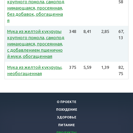
крупного помола, самопод
58
нимающаяся, просеянная,
без добавок, обогащенна
я
Мука из желтой кукурузы
348
8,41
2,85
67,
крупного помола, самопод
13
нимающаяся, просеянная,
с добавлением пшенично
й муки, обогащенная
Мука из желтой кукурузы,
375
5,59
1,39
82,
необогащенная
75
О ПРОЕКТЕ
ПОХУДЕНИЕ
ЗДОРОВЬЕ
ПИТАНИЕ
ПРОДУКТЫ