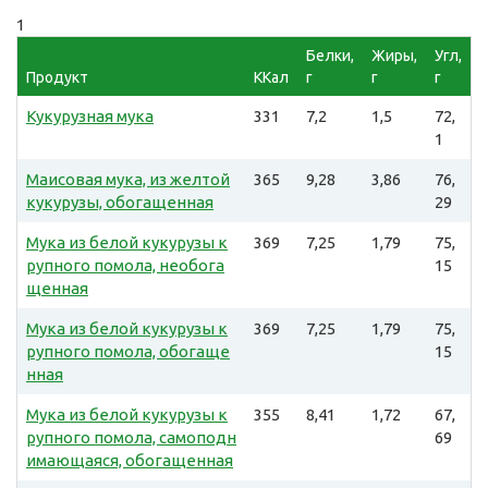
1
Белки,
Жиры,
Угл,
Продукт
ККал
г
г
г
Кукурузная мука
331
7,2
1,5
72,
1
Маисовая мука, из желтой
365
9,28
3,86
76,
кукурузы, обогащенная
29
Мука из белой кукурузы к
369
7,25
1,79
75,
рупного помола, необога
15
щенная
Мука из белой кукурузы к
369
7,25
1,79
75,
рупного помола, обогаще
15
нная
Мука из белой кукурузы к
355
8,41
1,72
67,
рупного помола, самоподн
69
имающаяся, обогащенная