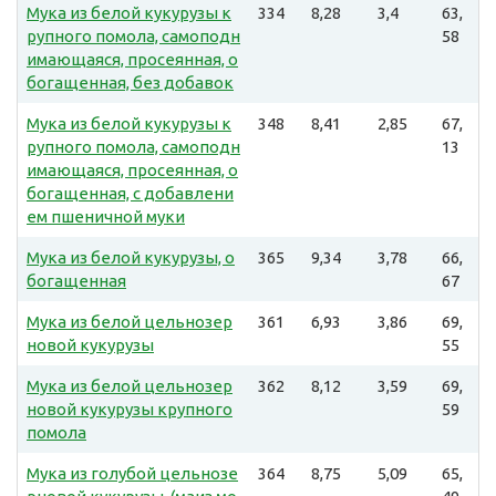
Мука из белой кукурузы к
334
8,28
3,4
63,
рупного помола, самоподн
58
имающаяся, просеянная, о
богащенная, без добавок
Мука из белой кукурузы к
348
8,41
2,85
67,
рупного помола, самоподн
13
имающаяся, просеянная, о
богащенная, с добавлени
ем пшеничной муки
Мука из белой кукурузы, о
365
9,34
3,78
66,
богащенная
67
Мука из белой цельнозер
361
6,93
3,86
69,
новой кукурузы
55
Мука из белой цельнозер
362
8,12
3,59
69,
новой кукурузы крупного
59
помола
Мука из голубой цельнозе
364
8,75
5,09
65,