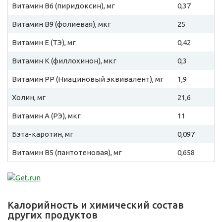
Витамин B6 (пиридоксин), мг
0,37
Витамин B9 (фолиевая), мкг
25
Витамин E (ТЭ), мг
0,42
Витамин К (филлохинон), мкг
0,3
Витамин PP (Ниациновый эквивалент), мг
1,9
Холин, мг
21,6
Витамин A (РЭ), мкг
11
Бэта-каротин, мг
0,097
Витамин B5 (пантотеновая), мг
0,658
Калорийность и химический состав
других продуктов