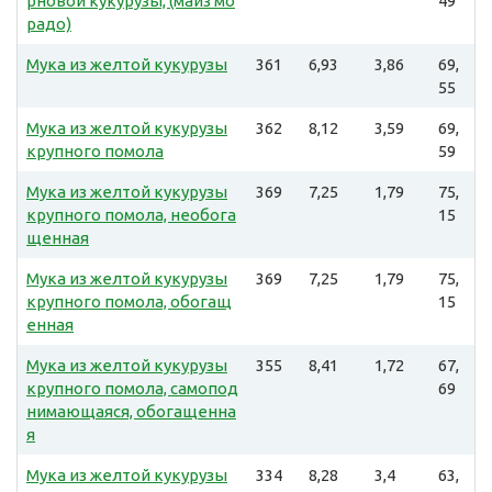
рновой кукурузы, (маиз мо
49
радо)
Мука из желтой кукурузы
361
6,93
3,86
69,
55
Мука из желтой кукурузы
362
8,12
3,59
69,
крупного помола
59
Мука из желтой кукурузы
369
7,25
1,79
75,
крупного помола, необога
15
щенная
Мука из желтой кукурузы
369
7,25
1,79
75,
крупного помола, обогащ
15
енная
Мука из желтой кукурузы
355
8,41
1,72
67,
крупного помола, самопод
69
нимающаяся, обогащенна
я
Мука из желтой кукурузы
334
8,28
3,4
63,