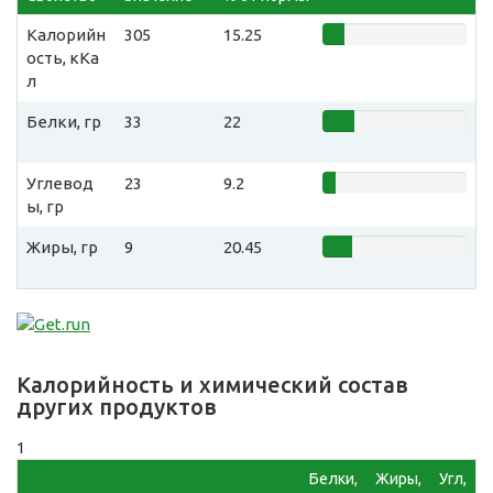
Калорийн
305
15.25
ость, кКа
л
Белки, гр
33
22
Углевод
23
9.2
ы, гр
Жиры, гр
9
20.45
Калорийность и химический состав
других продуктов
1
Белки,
Жиры,
Угл,