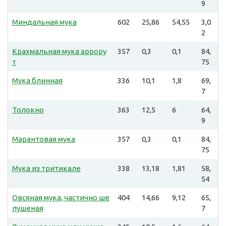
9
Миндальная мука
602
25,86
54,55
3,0
2
Крахмальная мука аррору
357
0,3
0,1
84,
т
75
Мука блинная
336
10,1
1,8
69,
7
Толокно
363
12,5
6
64,
9
Марантовая мука
357
0,3
0,1
84,
75
Мука из тритикале
338
13,18
1,81
58,
54
Овсяная мука, частично ше
404
14,66
9,12
65,
лушеная
7