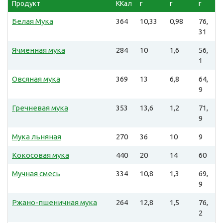
Продукт
ККал
г
г
г
Белая Мука
364
10,33
0,98
76,
31
Ячменная мука
284
10
1,6
56,
1
Овсяная мука
369
13
6,8
64,
9
Гречневая мука
353
13,6
1,2
71,
9
Мука льняная
270
36
10
9
Кокосовая мука
440
20
14
60
Мучная смесь
334
10,8
1,3
69,
9
Ржано-пшеничная мука
264
12,8
1,5
76,
2