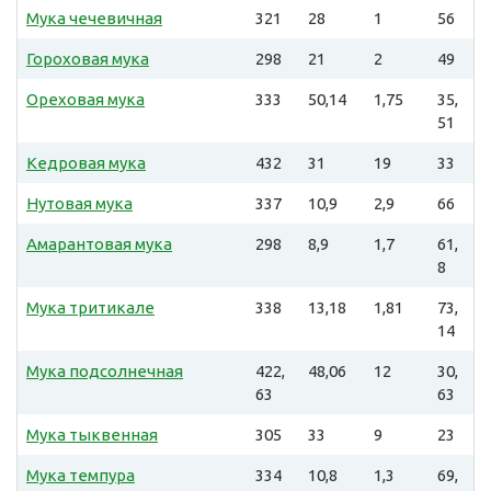
Мука чечевичная
321
28
1
56
Гороховая мука
298
21
2
49
Ореховая мука
333
50,14
1,75
35,
51
Кедровая мука
432
31
19
33
Нутовая мука
337
10,9
2,9
66
Амарантовая мука
298
8,9
1,7
61,
8
Мука тритикале
338
13,18
1,81
73,
14
Мука подсолнечная
422,
48,06
12
30,
63
63
Мука тыквенная
305
33
9
23
Мука темпура
334
10,8
1,3
69,