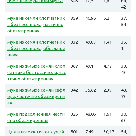
Ячменная мука или мучка
345
10,5
1,6
64,
42
Мука из семян хлопчатник
359
40,96
6,2
37,
а без госсипола, частично
54
обезжиренная
Мука из семян хлопчатник
332
49,83
1,41
36,
а без госсипола, обезжире
1
нная
Мука из жмыха семян хлоп
367
49,1
4,77
38,
чатника без госсипола, час
43
тично обезжиренная
Мука из жмыха семян сафл
342
35,62
2,39
48,
ора, частично обезжиренн
73
ая
Мука подсолнечная, части
326
48,06
1,61
30,
чно обезжиренная
63
Цельная мука из желудей
501
7,49
30,17
54,