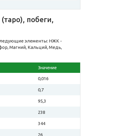
таро), побеги,
 следующие элементы: НЖК -
ор, Магний, Кальций, Медь,
Значение
0,016
0,7
95,3
238
344
26