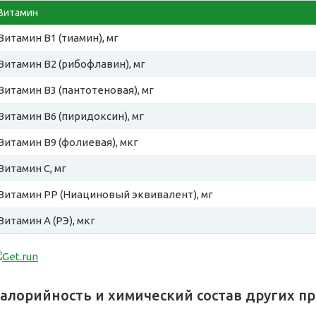
Витамин
Витамин B1 (тиамин), мг
Витамин B2 (рибофлавин), мг
Витамин B3 (пантотеновая), мг
Витамин B6 (пиридоксин), мг
Витамин B9 (фолиевая), мкг
Витамин C, мг
Витамин PP (Ниациновый эквивалент), мг
Витамин A (РЭ), мкг
алорийность и химический состав других п