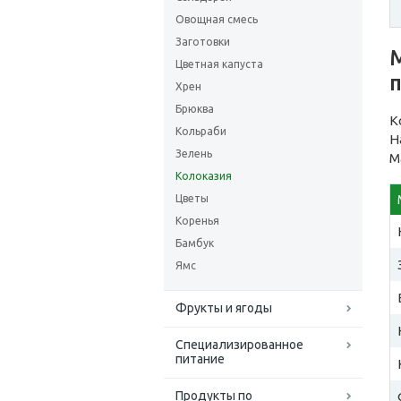
Овощная смесь
Заготовки
М
Цветная капуста
Хрен
Брюква
К
Кольраби
Н
Зелень
М
Колоказия
Цветы
Коренья
Бамбук
Ямс
Фрукты и ягоды
Специализированное
питание
Продукты по