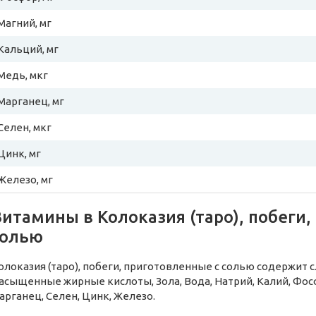
Магний, мг
Кальций, мг
Медь, мкг
Марганец, мг
Селен, мкг
Цинк, мг
Железо, мг
итамины в Колоказия (таро), побеги,
солью
олоказия (таро), побеги, приготовленные с солью содержит
асыщенные жирные кислоты, Зола, Вода, Натрий, Калий, Фосф
арганец, Селен, Цинк, Железо.