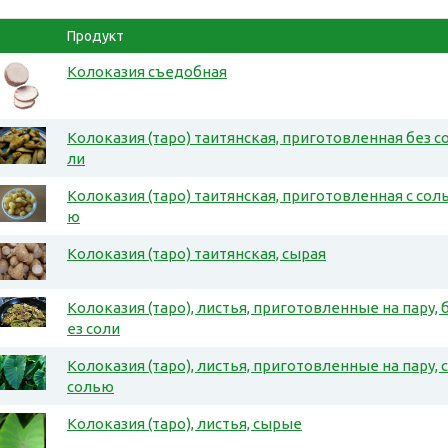
Продукт
Колоказия съедобная
Колоказия (таро) таитянская, приготовленная без с
ли
Колоказия (таро) таитянская, приготовленная с сол
ю
Колоказия (таро) таитянская, сырая
Колоказия (таро), листья, приготовленные на пару, 
ез соли
Колоказия (таро), листья, приготовленные на пару, с
солью
Колоказия (таро), листья, сырые