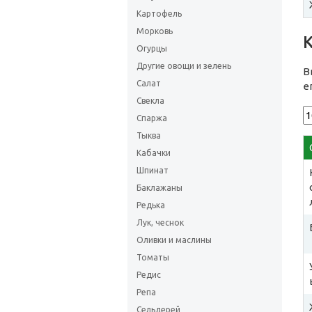
Картофель
Морковь
Огурцы
Другие овощи и зелень
В
Салат
е
Свекла
Спаржа
Тыква
Кабачки
Шпинат
Баклажаны
Редька
Лук, чеснок
Оливки и маслины
Томаты
Редис
Репа
Сельдерей