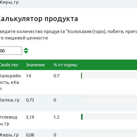
Жиры, гр
Калькулятор продукта
ведите количество продукта "Колоказия (таро), побеги, при
го пищевой ценности
Свойство
Значение
% от нормы
Калорийн
14
0.7
ость, кКа
л
Белки, гр
0,73
0
Углевод
3,19
1.2
ы, гр
Жиры, гр
0,08
0