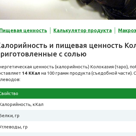
Пищевая ценность
Калькулятор продукта
Макро
алорийность и пищевая ценность Коло
приготовленные с солью
нергетическая ценность (калорийность) Колоказия (таро), п
оставляет
14 ККал
на 100 грамм продукта (съедобной части).
глеводов:
Свойство
Калорийность, кКал
Белки, гр
Углеводы, гр