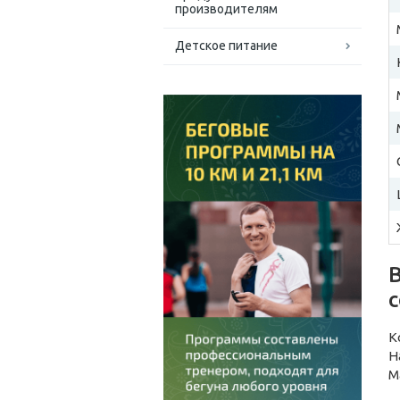
производителям
Детское питание
В
К
Н
М