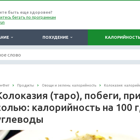
ите быть еще здоровее?
итесь бегать по программам
run
АНИЕ
ПОХУДЕНИЕ
КАЛОРИЙНОСТ
онФит
Продукты
Овощи и зелень: калорийность
Колоказия: калорий
Колоказия (таро), побеги, п
солью: калорийность на 100 г
углеводы