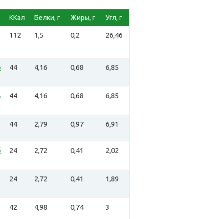
ККал
Белки, г
Жиры, г
Угл, г
112
1,5
0,2
26,46
о
44
4,16
0,68
6,85
ь
44
4,16
0,68
6,85
44
2,79
0,97
6,91
б
24
2,72
0,41
2,02
24
2,72
0,41
1,89
42
4,98
0,74
3