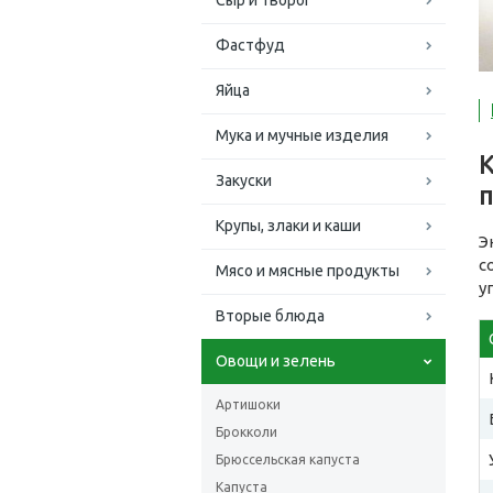
Сыр и творог
Фастфуд
Яйца
Мука и мучные изделия
К
Закуски
Крупы, злаки и каши
Э
с
Мясо и мясные продукты
у
Вторые блюда
Овощи и зелень
Артишоки
Брокколи
Брюссельская капуста
Капуста