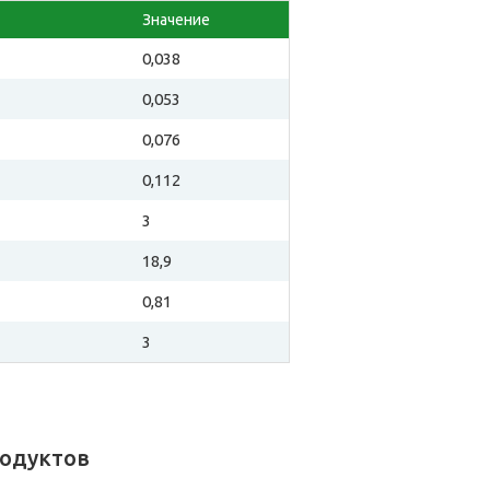
Значение
0,038
0,053
0,076
0,112
3
18,9
0,81
3
родуктов