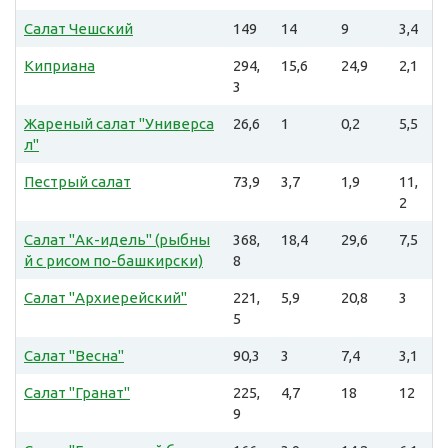
Салат Чешский
149
14
9
3,4
Киприана
294,
15,6
24,9
2,1
3
Жареный салат "Универса
26,6
1
0,2
5,5
л"
Пестрый салат
73,9
3,7
1,9
11,
2
Салат "Ак-идель" (рыбны
368,
18,4
29,6
7,5
й с рисом по-башкирски)
8
Салат "Архиерейский"
221,
5,9
20,8
3
5
Салат "Весна"
90,3
3
7,4
3,1
Салат "Гранат"
225,
4,7
18
12
9