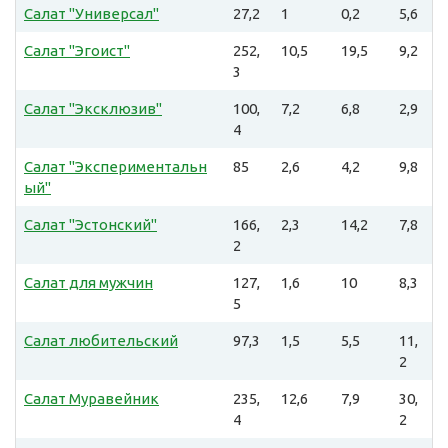
Салат "Универсал"
27,2
1
0,2
5,6
Салат "Эгоист"
252,
10,5
19,5
9,2
3
Салат "Эксклюзив"
100,
7,2
6,8
2,9
4
Салат "Экспериментальн
85
2,6
4,2
9,8
ый"
Салат "Эстонский"
166,
2,3
14,2
7,8
2
Салат для мужчин
127,
1,6
10
8,3
5
Салат любительский
97,3
1,5
5,5
11,
2
Салат Муравейник
235,
12,6
7,9
30,
4
2