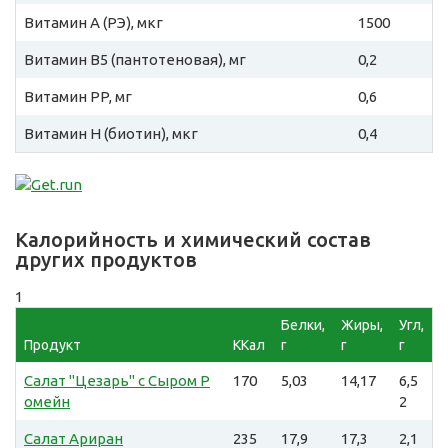
Витамин A (РЭ), мкг
1500
Витамин B5 (пантотеновая), мг
0,2
Витамин PP, мг
0,6
Витамин H (биотин), мкг
0,4
Калорийность и химический состав
других продуктов
1
Белки,
Жиры,
Угл,
Продукт
ККал
г
г
г
Салат "Цезарь" с Сыром Р
170
5,03
14,17
6,5
омейн
2
Салат Ариран
235
17,9
17,3
2,1