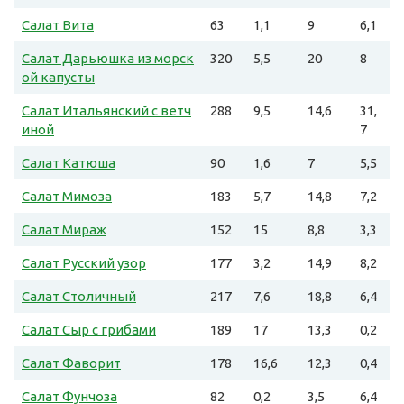
Салат Вита
63
1,1
9
6,1
Салат Дарьюшка из морск
320
5,5
20
8
ой капусты
Салат Итальянский с ветч
288
9,5
14,6
31,
иной
7
Салат Катюша
90
1,6
7
5,5
Салат Мимоза
183
5,7
14,8
7,2
Салат Мираж
152
15
8,8
3,3
Салат Русский узор
177
3,2
14,9
8,2
Салат Столичный
217
7,6
18,8
6,4
Салат Сыр с грибами
189
17
13,3
0,2
Салат Фаворит
178
16,6
12,3
0,4
Салат Фунчоза
82
0,2
3,5
6,4