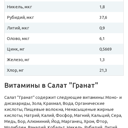
Никель, мкг
1,8
Рубидий, мкг
37,6
Литий, мкг
0,9
Олово, мкг
6,1
Цинк, мг
0,5669
Железо, мг
1,3
Хлор, мг
21,3
Витамины в Салат "Гранат"
Салат "Гранат" содержит следующие витамины: Моно- и
дисахариды, Зола, Крахмал, Вода, Органические
кислоты, Пищевые волокна, Ненасыщеные жирные
кислоты, Натрий, Калий, Фосфор, Магний, Кальций, Сера,
Медь, Бор, Алюминий, Йод, Марганец, Хром, Фтор,
Молибден, Ванадий, Кобальт, Никель, Рубидий, Литий,