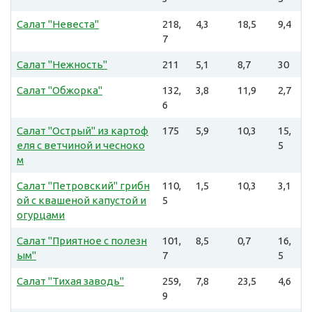
Салат "Невеста"
218,
4,3
18,5
9,4
7
Салат "Нежность"
211
5,1
8,7
30
Салат "Обжорка"
132,
3,8
11,9
2,7
6
Салат "Острый" из картоф
175
5,9
10,3
15,
еля с ветчиной и чесноко
5
м
Салат "Петровский" грибн
110,
1,5
10,3
3,1
ой с квашеной капустой и
5
огурцами
Салат "Приятное с полезн
101,
8,5
0,7
16,
ым"
7
5
Салат "Тихая заводь"
259,
7,8
23,5
4,6
9