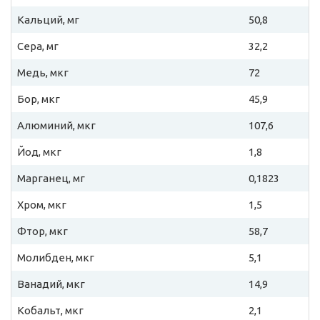
Кальций, мг
50,8
Сера, мг
32,2
Медь, мкг
72
Бор, мкг
45,9
Алюминий, мкг
107,6
Йод, мкг
1,8
Марганец, мг
0,1823
Хром, мкг
1,5
Фтор, мкг
58,7
Молибден, мкг
5,1
Ванадий, мкг
14,9
Кобальт, мкг
2,1