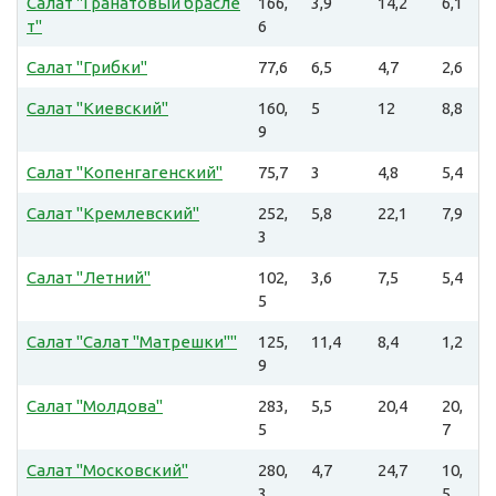
Салат "Гранатовый брасле
166,
3,9
14,2
6,1
т"
6
Салат "Грибки"
77,6
6,5
4,7
2,6
Салат "Киевский"
160,
5
12
8,8
9
Салат "Копенгагенский"
75,7
3
4,8
5,4
Салат "Кремлевский"
252,
5,8
22,1
7,9
3
Салат "Летний"
102,
3,6
7,5
5,4
5
Салат "Салат "Матрешки""
125,
11,4
8,4
1,2
9
Салат "Молдова"
283,
5,5
20,4
20,
5
7
Салат "Московский"
280,
4,7
24,7
10,
3
5