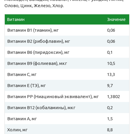
Олово, Цинк, Железо, Хлор.
Витамин
Значение
Витамин B1 (тиамин), мг
0,06
Витамин B2 (рибофлавин), мг
0,06
Витамин B6 (пиридоксин), мг
0,1
Витамин B9 (фолиевая), мкг
10,5
Витамин C, мг
13,3
Витамин E (ТЭ), мг
9,7
Витамин PP (Ниациновый эквивалент), мг
1,3802
Витамин B12 (кобаламины), мкг
0,2
Витамин A, мг
1,5
Холин, мг
8,8