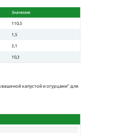
Значение
110,5
1,5
3,1
10,3
квашеной капустой и огурцами" для