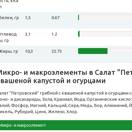
ость, кКа
л
Белки, гр
1,5
0.67
Углевод
3,1
1.2
ы, гр
Жиры, гр
10,3
22.73
Микро- и макроэлементы в Салат "Пет
квашеной капустой и огурцами
алат "Петровский" грибной с квашеной капустой и огурцами
оно- и дисахариды, Зола, Крахмал, Вода, Органические кисл
алий, Фосфор, Магний, Кальций, Сера, Медь, Бор, Алюминий, Й
икель, Рубидий, Цинк, Железо, Хлор.
Микро- и макроэлемент