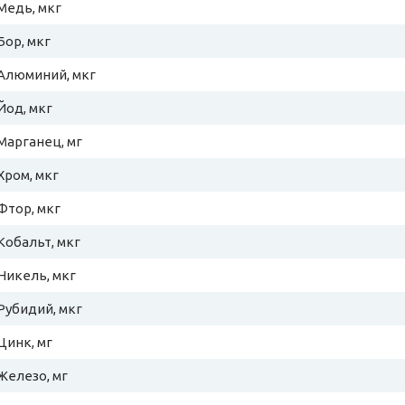
Медь, мкг
Бор, мкг
Алюминий, мкг
Йод, мкг
Марганец, мг
Хром, мкг
Фтор, мкг
Кобальт, мкг
Никель, мкг
Рубидий, мкг
Цинк, мг
Железо, мг