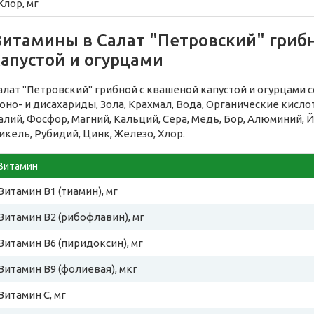
Хлор, мг
Витамины в Салат "Петровский" гриб
апустой и огурцами
алат "Петровский" грибной с квашеной капустой и огурцами
оно- и дисахариды, Зола, Крахмал, Вода, Органические кисл
алий, Фосфор, Магний, Кальций, Сера, Медь, Бор, Алюминий, Й
икель, Рубидий, Цинк, Железо, Хлор.
Витамин
Витамин B1 (тиамин), мг
Витамин B2 (рибофлавин), мг
Витамин B6 (пиридоксин), мг
Витамин B9 (фолиевая), мкг
Витамин C, мг