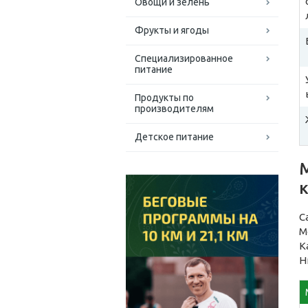
Овощи и зелень
Фрукты и ягоды
Специализированное
питание
Продукты по
производителям
Детское питание
С
М
К
Н