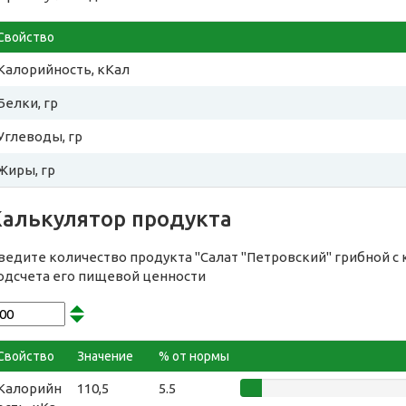
Свойство
Калорийность, кКал
Белки, гр
Углеводы, гр
Жиры, гр
Калькулятор продукта
ведите количество продукта "Салат "Петровский" грибной с 
одсчета его пищевой ценности
Свойство
Значение
% от нормы
Калорийн
110,5
5.5