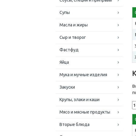
Соусы, специи и приправы
Супы
Масла и жиры
Сыр и творог
Фастфуд
Яйца
Мука и мучные изделия
В
Закуски
п
Крупы, злаки и каши
Мясо и мясные продукты
Вторые блюда