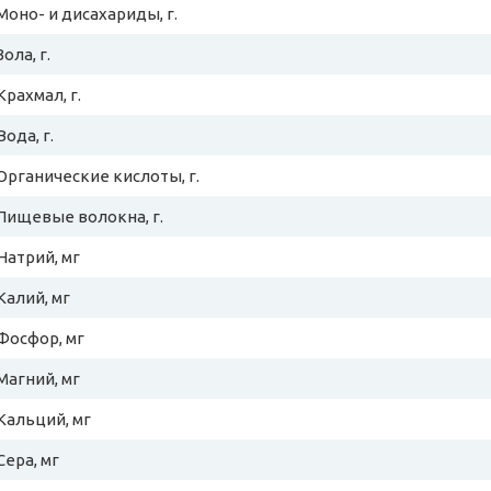
Моно- и дисахариды, г.
Зола, г.
Крахмал, г.
Вода, г.
Органические кислоты, г.
Пищевые волокна, г.
Натрий, мг
Калий, мг
Фосфор, мг
Магний, мг
Кальций, мг
Сера, мг