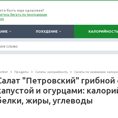
ите быть еще здоровее?
итесь бегать по программам
run
АНИЕ
ПОХУДЕНИЕ
КАЛОРИЙНОСТ
онФит
Продукты
Салаты: калорийность
Салаты по названиям: калори
Салат "Петровский" грибной
капустой и огурцами: калорий
белки, жиры, углеводы