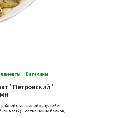
элементы
Витамины
лат "Петровский"
ами
грибной с квашеной капустой и
бной части). Соотношение белков,