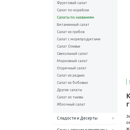
Фруктовый салат
Салат по-корейски
Салаты по названиям
Витаминный салат
Салат из грибов
Салат с морепродуктами
Салат Оливье
Свекольный салат
Морковный салат
Огуречный салат
Салат из редьки
Салат из бобовых
Другие салаты
Салат из тыквы
г
Яблочный салат
Э
Сладости и Десерты
о
ж