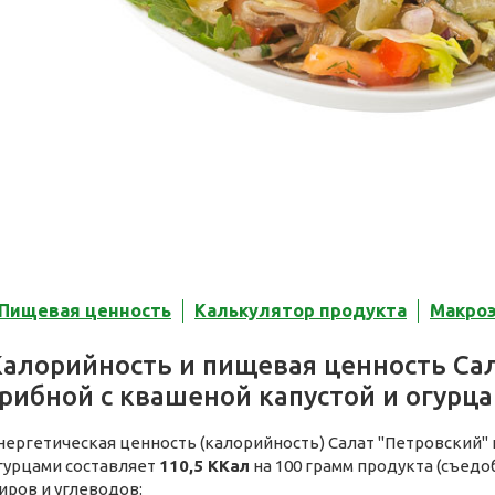
Пищевая ценность
Калькулятор продукта
Макро
Калорийность и пищевая ценность Са
рибной с квашеной капустой и огурц
нергетическая ценность (калорийность) Салат "Петровский" 
гурцами составляет
110,5 ККал
на 100 грамм продукта (съедо
иров и углеводов: