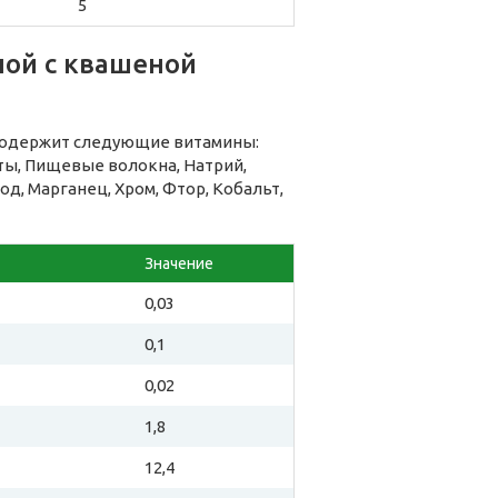
5
ной с квашеной
 содержит следующие витамины:
оты, Пищевые волокна, Натрий,
од, Марганец, Хром, Фтор, Кобальт,
Значение
0,03
0,1
0,02
1,8
12,4