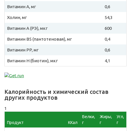
Витамин A, мг
0,6
Холин, мг
54,3
Витамин A (РЭ), мкг
600
Витамин B5 (пантотеновая), мг
0,4
Витамин PP, мг
0,6
Витамин H (биотин), мкг
4,1
Калорийность и химический состав
других продуктов
1
Белки,
Жиры,
Угл,
Продукт
ККал
г
г
г