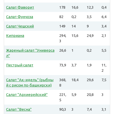
Салат Фаворит
178
16,6
12,3
0,4
Салат Фунчоза
82
0,2
3,5
6,4
Салат Чешский
149
14
9
3,4
Киприана
294,
15,6
24,9
2,1
3
Жареный салат "Универса
26,6
1
0,2
5,5
л"
Пестрый салат
73,9
3,7
1,9
11,
2
Салат "Ак-идель" (рыбны
368,
18,4
29,6
7,5
й с рисом по-башкирски)
8
Салат "Архиерейский"
221,
5,9
20,8
3
5
Салат "Весна"
90,3
3
7,4
3,1