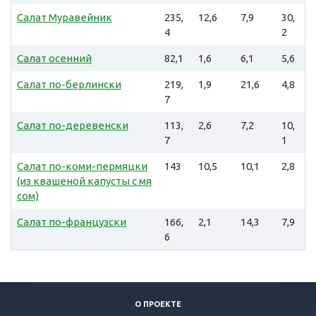
Салат Муравейник
235,
12,6
7,9
30,
4
2
Салат осенний
82,1
1,6
6,1
5,6
Салат по-берлински
219,
1,9
21,6
4,8
7
Салат по-деревенски
113,
2,6
7,2
10,
7
1
Салат по-коми-пермяцки
143
10,5
10,1
2,8
(из квашеной капусты с мя
сом)
Салат по-французски
166,
2,1
14,3
7,9
6
О ПРОЕКТЕ