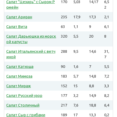
Салат "Цезарь" с Сыром Р
170
5,03
14,17
6,5
омейн
2
Салат Ариран
235
17,9
17,3
2,1
Салат Вита
63
1,1
9
6,1
Салат Дарьюшка из морск
320
5,5
20
8
ой капусты
Салат Итальянский с ветч
288
9,5
14,6
31,
иной
7
Салат Катюша
90
1,6
7
5,5
Салат Мимоза
183
5,7
14,8
7,2
Салат Мираж
152
15
8,8
3,3
Салат Русский узор
177
3,2
14,9
8,2
Салат Столичный
217
7,6
18,8
6,4
Салат Сыр с грибами
189
17
13,3
0,2