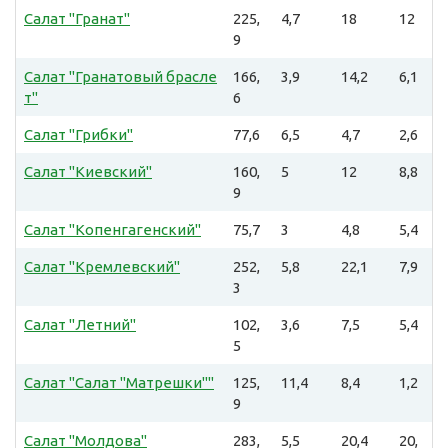
Салат "Гранат"
225,
4,7
18
12
9
Салат "Гранатовый брасле
166,
3,9
14,2
6,1
т"
6
Салат "Грибки"
77,6
6,5
4,7
2,6
Салат "Киевский"
160,
5
12
8,8
9
Салат "Копенгагенский"
75,7
3
4,8
5,4
Салат "Кремлевский"
252,
5,8
22,1
7,9
3
Салат "Летний"
102,
3,6
7,5
5,4
5
Салат "Салат "Матрешки""
125,
11,4
8,4
1,2
9
Салат "Молдова"
283,
5,5
20,4
20,