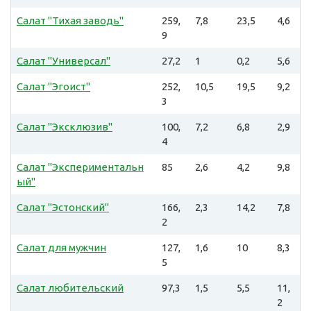
Салат "Тихая заводь"
259,
7,8
23,5
4,6
9
Салат "Универсал"
27,2
1
0,2
5,6
Салат "Эгоист"
252,
10,5
19,5
9,2
3
Салат "Эксклюзив"
100,
7,2
6,8
2,9
4
Салат "Экспериментальн
85
2,6
4,2
9,8
ый"
Салат "Эстонский"
166,
2,3
14,2
7,8
2
Салат для мужчин
127,
1,6
10
8,3
5
Салат любительский
97,3
1,5
5,5
11,
2