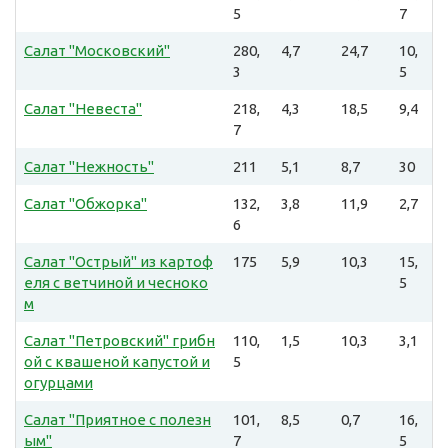
5
7
Салат "Московский"
280,
4,7
24,7
10,
3
5
Салат "Невеста"
218,
4,3
18,5
9,4
7
Салат "Нежность"
211
5,1
8,7
30
Салат "Обжорка"
132,
3,8
11,9
2,7
6
Салат "Острый" из картоф
175
5,9
10,3
15,
еля с ветчиной и чесноко
5
м
Салат "Петровский" грибн
110,
1,5
10,3
3,1
ой с квашеной капустой и
5
огурцами
Салат "Приятное с полезн
101,
8,5
0,7
16,
ым"
7
5