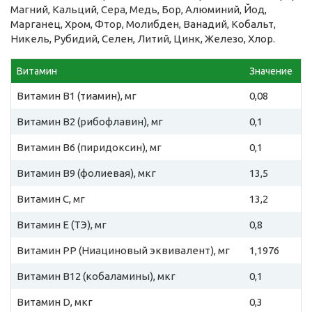
Магний, Кальций, Сера, Медь, Бор, Алюминий, Йод,
Марганец, Хром, Фтор, Молибден, Ванадий, Кобальт,
Никель, Рубидий, Селен, Литий, Цинк, Железо, Хлор.
Витамин
Значение
Витамин B1 (тиамин), мг
0,08
Витамин B2 (рибофлавин), мг
0,1
Витамин B6 (пиридоксин), мг
0,1
Витамин B9 (фолиевая), мкг
13,5
Витамин C, мг
13,2
Витамин E (ТЭ), мг
0,8
Витамин PP (Ниациновый эквивалент), мг
1,1976
Витамин B12 (кобаламины), мкг
0,1
Витамин D, мкг
0,3