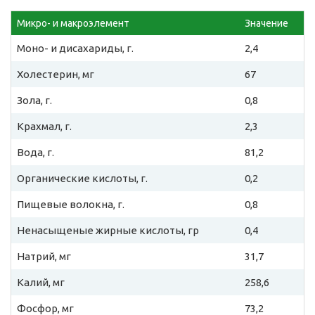
Микро- и макроэлемент
Значение
Моно- и дисахариды, г.
2,4
Холестерин, мг
67
Зола, г.
0,8
Крахмал, г.
2,3
Вода, г.
81,2
Органические кислоты, г.
0,2
Пищевые волокна, г.
0,8
Ненасыщеные жирные кислоты, гр
0,4
Натрий, мг
31,7
Калий, мг
258,6
Фосфор, мг
73,2