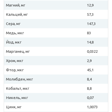
Магний, мг
12,9
Кальций, мг
57,3
Сера, мг
147,3
Медь, мкг
83
Йод, мкг
14,8
Марганец, мг
0,0322
Хром, мкг
2,9
Фтор, мкг
45,1
Молибден, мкг
8,4
Кобальт, мкг
8,8
Никель, мкг
0,07
Цинк, мг
1,0073