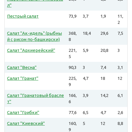
л"
Пестрый салат
73,9
3,7
1,9
11,
2
Салат "Ак-идель" (рыбны
368,
18,4
29,6
7,5
й с рисом по-башкирски)
8
Салат "Архиерейский"
221,
5,9
20,8
3
5
Салат "Весна"
90,3
3
7,4
3,1
Салат "Гранат"
225,
4,7
18
12
9
Салат "Гранатовый брасле
166,
3,9
14,2
6,1
т"
6
Салат "Грибки"
77,6
6,5
4,7
2,6
Салат "Киевский"
160,
5
12
8,8
9