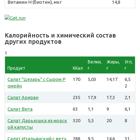
Витамин H (биотин), мкг
14,8
Калорийность и химический состав
других продуктов
1
Белки,
Жиры,
Угл,
Продукт
ККал
г
г
г
Салат "Цезарь" с Сыром Р
170
5,03
14,17
6,5
омейн
2
Салат Ариран
235
17,9
17,3
2,1
Салат Вита
63
1,1
9
6,1
Салат Дарьюшка из морск
320
5,5
20
8
ой капусты
Салат Итальянский с ветч
288
9,5
14,6
31,