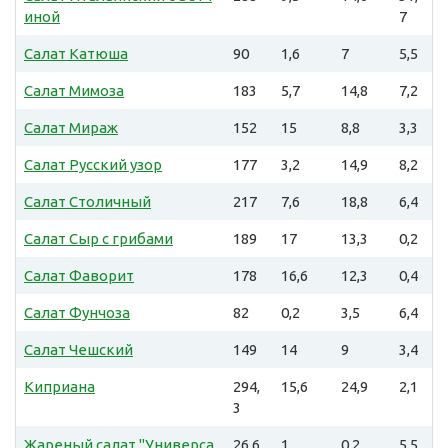
иной
7
Салат Катюша
90
1,6
7
5,5
Салат Мимоза
183
5,7
14,8
7,2
Салат Мираж
152
15
8,8
3,3
Салат Русский узор
177
3,2
14,9
8,2
Салат Столичный
217
7,6
18,8
6,4
Салат Сыр с грибами
189
17
13,3
0,2
Салат Фаворит
178
16,6
12,3
0,4
Салат Фунчоза
82
0,2
3,5
6,4
Салат Чешский
149
14
9
3,4
Киприана
294,
15,6
24,9
2,1
3
Жареный салат "Универса
26,6
1
0,2
5,5