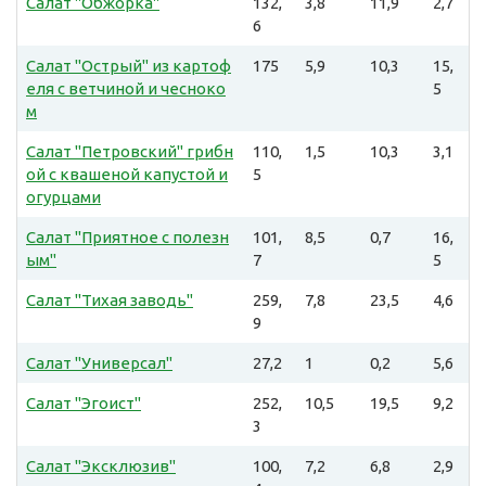
Салат "Обжорка"
132,
3,8
11,9
2,7
6
Салат "Острый" из картоф
175
5,9
10,3
15,
еля с ветчиной и чесноко
5
м
Салат "Петровский" грибн
110,
1,5
10,3
3,1
ой с квашеной капустой и
5
огурцами
Салат "Приятное с полезн
101,
8,5
0,7
16,
ым"
7
5
Салат "Тихая заводь"
259,
7,8
23,5
4,6
9
Салат "Универсал"
27,2
1
0,2
5,6
Салат "Эгоист"
252,
10,5
19,5
9,2
3
Салат "Эксклюзив"
100,
7,2
6,8
2,9