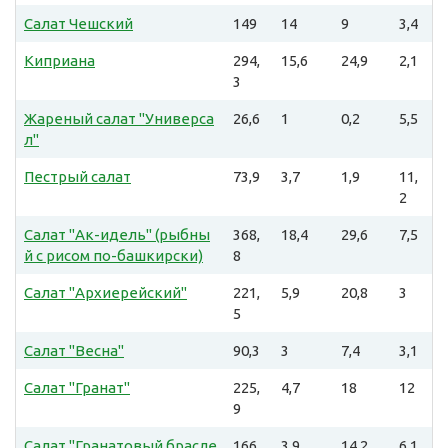
Салат Чешский
149
14
9
3,4
Киприана
294,
15,6
24,9
2,1
3
Жареный салат "Универса
26,6
1
0,2
5,5
л"
Пестрый салат
73,9
3,7
1,9
11,
2
Салат "Ак-идель" (рыбны
368,
18,4
29,6
7,5
й с рисом по-башкирски)
8
Салат "Архиерейский"
221,
5,9
20,8
3
5
Салат "Весна"
90,3
3
7,4
3,1
Салат "Гранат"
225,
4,7
18
12
9
Салат "Гранатовый брасле
166,
3,9
14,2
6,1