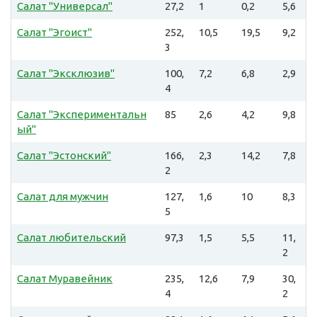
Салат "Универсал"
27,2
1
0,2
5,6
Салат "Эгоист"
252,
10,5
19,5
9,2
3
Салат "Эксклюзив"
100,
7,2
6,8
2,9
4
Салат "Экспериментальн
85
2,6
4,2
9,8
ый"
Салат "Эстонский"
166,
2,3
14,2
7,8
2
Салат для мужчин
127,
1,6
10
8,3
5
Салат любительский
97,3
1,5
5,5
11,
2
Салат Муравейник
235,
12,6
7,9
30,
4
2