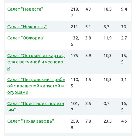
Салат "Невеста"
218,
4,3
18,5
9,4
7
Салат "Нежность"
211
5,1
8,7
30
Салат "Обжорка"
132,
3,8
11,9
2,7
6
Салат "Острый" из картоф
175
5,9
10,3
15,
еля с ветчиной и чесноко
5
м
Салат "Петровский" грибн
110,
1,5
10,3
3,1
ой с квашеной капустой и
5
огурцами
Салат "Приятное с полезн
101,
8,5
0,7
16,
ым"
7
5
Салат "Тихая заводь"
259,
7,8
23,5
4,6
9