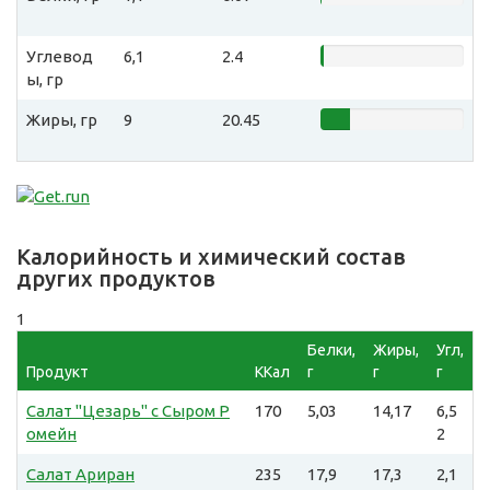
Углевод
6,1
2.4
ы, гр
Жиры, гр
9
20.45
Калорийность и химический состав
других продуктов
1
Белки,
Жиры,
Угл,
Продукт
ККал
г
г
г
Салат "Цезарь" с Сыром Р
170
5,03
14,17
6,5
омейн
2
Салат Ариран
235
17,9
17,3
2,1