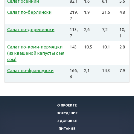
Салат осенний
82,1
1,6
6,1
5,6
Салат по-берлински
219,
1,9
21,6
4,8
7
Салат по-деревенски
113,
2,6
7,2
10,
7
1
Салат по-коми-пермяцки
143
10,5
10,1
2,8
(из квашеной капусты с мя
сом)
Салат по-французски
166,
2,1
14,3
7,9
6
О ПРОЕКТЕ
ПОХУДЕНИЕ
ЗДОРОВЬЕ
ПИТАНИЕ