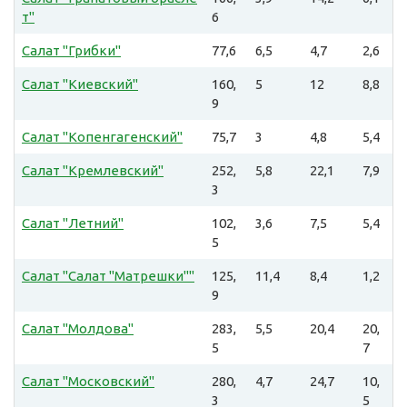
т"
6
Салат "Грибки"
77,6
6,5
4,7
2,6
Салат "Киевский"
160,
5
12
8,8
9
Салат "Копенгагенский"
75,7
3
4,8
5,4
Салат "Кремлевский"
252,
5,8
22,1
7,9
3
Салат "Летний"
102,
3,6
7,5
5,4
5
Салат "Салат "Матрешки""
125,
11,4
8,4
1,2
9
Салат "Молдова"
283,
5,5
20,4
20,
5
7
Салат "Московский"
280,
4,7
24,7
10,
3
5