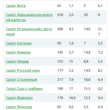
Салат Вита
63
1,1
9
6,1
Салат Дарьюшка из морск
320
5,5
20
8
ой капусты
Салат Итальянский с ветч
288
9,5
14,6
31,
иной
7
Салат Катюша
90
1,6
7
5,5
Салат Мимоза
183
5,7
14,8
7,2
Салат Мираж
152
15
8,8
3,3
Салат Русский узор
177
3,2
14,9
8,2
Салат Столичный
217
7,6
18,8
6,4
Салат Сыр с грибами
189
17
13,3
0,2
Салат Фаворит
178
16,6
12,3
0,4
Салат Фунчоза
82
0,2
3,5
6,4