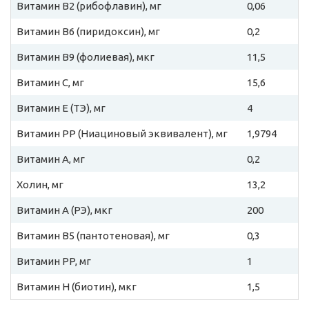
Витамин B2 (рибофлавин), мг
0,06
Витамин B6 (пиридоксин), мг
0,2
Витамин B9 (фолиевая), мкг
11,5
Витамин C, мг
15,6
Витамин E (ТЭ), мг
4
Витамин PP (Ниациновый эквивалент), мг
1,9794
Витамин A, мг
0,2
Холин, мг
13,2
Витамин A (РЭ), мкг
200
Витамин B5 (пантотеновая), мг
0,3
Витамин PP, мг
1
Витамин H (биотин), мкг
1,5