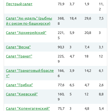
Пестрый салат
73,9
3,7
1,9
11,
2
Салат "Ак-идель" (рыбны
368,
18,4
29,6
7,5
й с рисом по-башкирски)
8
Салат "Архиерейский"
221,
5,9
20,8
3
5
Салат "Весна"
90,3
3
7,4
3,1
Салат "Гранат"
225,
4,7
18
12
9
Салат "Гранатовый брасле
166,
3,9
14,2
6,1
т"
6
Салат "Грибки"
77,6
6,5
4,7
2,6
Салат "Киевский"
160,
5
12
8,8
9
Салат "Копенгагенский"
75,7
3
4,8
5,4