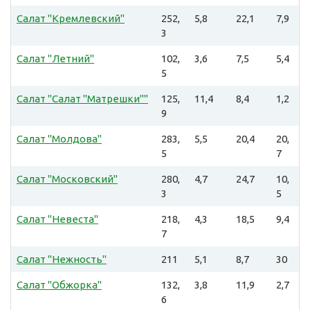
Салат "Кремлевский"
252,
5,8
22,1
7,9
3
Салат "Летний"
102,
3,6
7,5
5,4
5
Салат "Салат "Матрешки""
125,
11,4
8,4
1,2
9
Салат "Молдова"
283,
5,5
20,4
20,
5
7
Салат "Московский"
280,
4,7
24,7
10,
3
5
Салат "Невеста"
218,
4,3
18,5
9,4
7
Салат "Нежность"
211
5,1
8,7
30
Салат "Обжорка"
132,
3,8
11,9
2,7
6