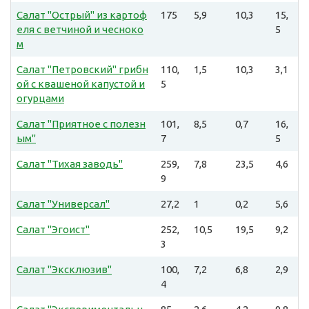
Салат "Острый" из картоф
175
5,9
10,3
15,
еля с ветчиной и чесноко
5
м
Салат "Петровский" грибн
110,
1,5
10,3
3,1
ой с квашеной капустой и
5
огурцами
Салат "Приятное с полезн
101,
8,5
0,7
16,
ым"
7
5
Салат "Тихая заводь"
259,
7,8
23,5
4,6
9
Салат "Универсал"
27,2
1
0,2
5,6
Салат "Эгоист"
252,
10,5
19,5
9,2
3
Салат "Эксклюзив"
100,
7,2
6,8
2,9
4