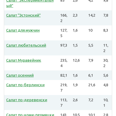
Салат "Экспериментальн
85
2,6
4,2
9,8
ый"
Салат "Эстонский"
166,
2,3
14,2
7,8
2
Салат для мужчин
127,
1,6
10
8,3
5
Салат любительский
97,3
1,5
5,5
11,
2
Салат Муравейник
235,
12,6
7,9
30,
4
2
Салат осенний
82,1
1,6
6,1
5,6
Салат по-берлински
219,
1,9
21,6
4,8
7
Салат по-деревенски
113,
2,6
7,2
10,
7
1
Салат по-коми-пермяцки
143
10,5
10,1
2,8