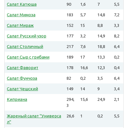
Салат Катюша
90
1,6
7
5,5
Салат Мимоза
183
5,7
14,8
7,2
Салат Мираж
152
15
8,8
3,3
Салат Русский узор
177
3,2
14,9
8,2
Салат Столичный
217
7,6
18,8
6,4
Салат Сыр с грибами
189
17
13,3
0,2
Салат Фаворит
178
16,6
12,3
0,4
Салат Фунчоза
82
0,2
3,5
6,4
Салат Чешский
149
14
9
3,4
Киприана
294,
15,6
24,9
2,1
3
Жареный салат "Универса
26,6
1
0,2
5,5
л"