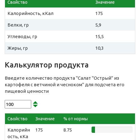
Свойство
Значение
Калорийность, кКал
175
Белки, гр
5,9
Углеводы, гр
15,5
Жиры, гр
10,3
Калькулятор продукта
Введите количество продукта "Салат "Острый" из
картофеля с ветчиной и чесноком" для подсчета его
пищевой ценности
Свойство
Значение
% от нормы
Калорийн
175
8.75
ость, кКа