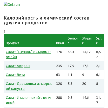
Калорийность и химический состав
других продуктов
1
Белки,
Жиры,
Угл,
Продукт
ККал
г
г
г
Салат "Цезарь" с Сыром Р
170
5,03
14,17
6,5
омейн
2
Салат Ариран
235
17,9
17,3
2,1
Салат Вита
63
1,1
9
6,1
Салат Дарьюшка из морск
320
5,5
20
8
ой капусты
Салат Итальянский с ветч
288
9,5
14,6
31,
иной
7