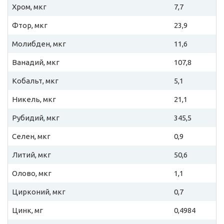
Хром, мкг
7,7
Фтор, мкг
23,9
Молибден, мкг
11,6
Ванадий, мкг
107,8
Кобальт, мкг
5,1
Никель, мкг
21,1
Рубидий, мкг
345,5
Селен, мкг
0,9
Литий, мкг
50,6
Олово, мкг
1,1
Цирконий, мкг
0,7
Цинк, мг
0,4984