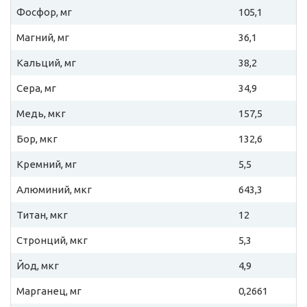
Фосфор, мг
105,1
Магний, мг
36,1
Кальций, мг
38,2
Сера, мг
34,9
Медь, мкг
157,5
Бор, мкг
132,6
Кремний, мг
5,5
Алюминий, мкг
643,3
Титан, мкг
12
Стронций, мкг
5,3
Йод, мкг
4,9
Марганец, мг
0,2661