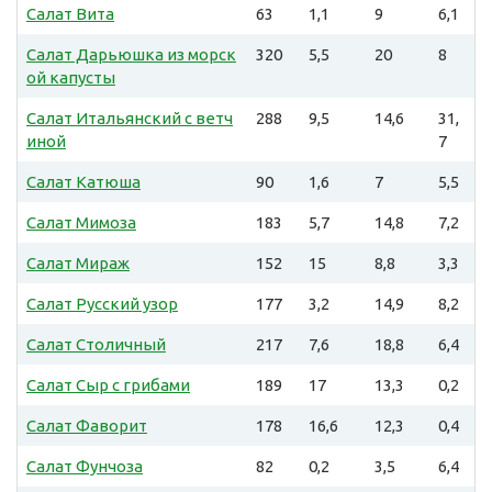
Салат Вита
63
1,1
9
6,1
Салат Дарьюшка из морск
320
5,5
20
8
ой капусты
Салат Итальянский с ветч
288
9,5
14,6
31,
иной
7
Салат Катюша
90
1,6
7
5,5
Салат Мимоза
183
5,7
14,8
7,2
Салат Мираж
152
15
8,8
3,3
Салат Русский узор
177
3,2
14,9
8,2
Салат Столичный
217
7,6
18,8
6,4
Салат Сыр с грибами
189
17
13,3
0,2
Салат Фаворит
178
16,6
12,3
0,4
Салат Фунчоза
82
0,2
3,5
6,4