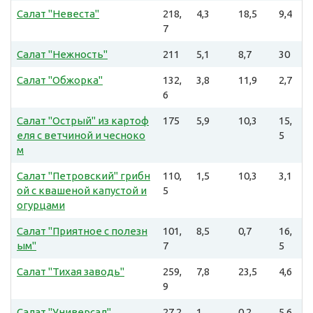
Салат "Невеста"
218,
4,3
18,5
9,4
7
Салат "Нежность"
211
5,1
8,7
30
Салат "Обжорка"
132,
3,8
11,9
2,7
6
Салат "Острый" из картоф
175
5,9
10,3
15,
еля с ветчиной и чесноко
5
м
Салат "Петровский" грибн
110,
1,5
10,3
3,1
ой с квашеной капустой и
5
огурцами
Салат "Приятное с полезн
101,
8,5
0,7
16,
ым"
7
5
Салат "Тихая заводь"
259,
7,8
23,5
4,6
9
Салат "Универсал"
27,2
1
0,2
5,6