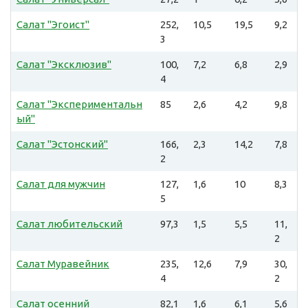
Салат "Эгоист"
252,
10,5
19,5
9,2
3
Салат "Эксклюзив"
100,
7,2
6,8
2,9
4
Салат "Экспериментальн
85
2,6
4,2
9,8
ый"
Салат "Эстонский"
166,
2,3
14,2
7,8
2
Салат для мужчин
127,
1,6
10
8,3
5
Салат любительский
97,3
1,5
5,5
11,
2
Салат Муравейник
235,
12,6
7,9
30,
4
2
Салат осенний
82,1
1,6
6,1
5,6