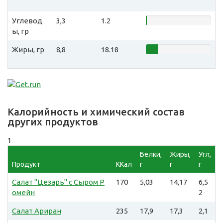
Углевод
3,3
1.2
ы, гр
Жиры, гр
8,8
18.18
Калорийность и химический состав
других продуктов
1
Белки,
Жиры,
Угл,
Продукт
ККал
г
г
г
Салат "Цезарь" с Сыром Р
170
5,03
14,17
6,5
омейн
2
Салат Ариран
235
17,9
17,3
2,1