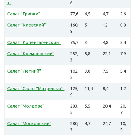
т"
6
Салат "Грибки"
77,6
6,5
4,7
2,6
Салат "Киевский"
160,
5
12
8,8
9
Салат "Копенгагенский"
75,7
3
4,8
5,4
Салат "Кремлевский"
252,
5,8
22,1
7,9
3
Салат "Летний"
102,
3,6
7,5
5,4
5
Салат "Салат "Матрешки""
125,
11,4
8,4
1,2
9
Салат "Молдова"
283,
5,5
20,4
20,
5
7
Салат "Московский"
280,
4,7
24,7
10,
3
5