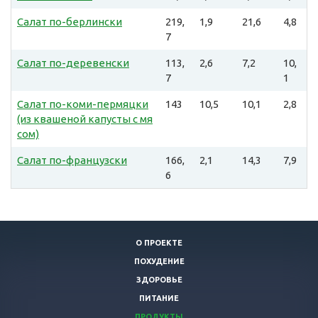
Салат по-берлински
219,
1,9
21,6
4,8
7
Салат по-деревенски
113,
2,6
7,2
10,
7
1
Салат по-коми-пермяцки
143
10,5
10,1
2,8
(из квашеной капусты с мя
сом)
Салат по-французски
166,
2,1
14,3
7,9
6
О ПРОЕКТЕ
ПОХУДЕНИЕ
ЗДОРОВЬЕ
ПИТАНИЕ
ПРОДУКТЫ