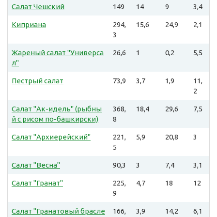
Салат Чешский
149
14
9
3,4
Киприана
294,
15,6
24,9
2,1
3
Жареный салат "Универса
26,6
1
0,2
5,5
л"
Пестрый салат
73,9
3,7
1,9
11,
2
Салат "Ак-идель" (рыбны
368,
18,4
29,6
7,5
й с рисом по-башкирски)
8
Салат "Архиерейский"
221,
5,9
20,8
3
5
Салат "Весна"
90,3
3
7,4
3,1
Салат "Гранат"
225,
4,7
18
12
9
Салат "Гранатовый брасле
166,
3,9
14,2
6,1