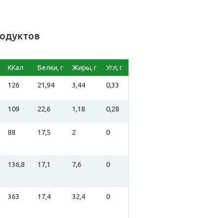
родуктов
ККал
Белки, г
Жиры, г
Угл, г
126
21,94
3,44
0,33
109
22,6
1,18
0,28
88
17,5
2
0
136,8
17,1
7,6
0
363
17,4
32,4
0