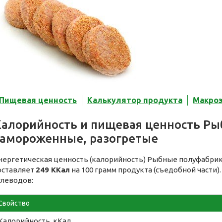
Пищевая ценность
Калькулятор продукта
Макро
Калорийность и пищевая ценность Р
замороженные, разогретые
нергетическая ценность (калорийность) Рыбные полуфабри
оставляет
249 ККал
на 100 грамм продукта (съедобной части)
глеводов:
Свойство
Калорийность, кКал