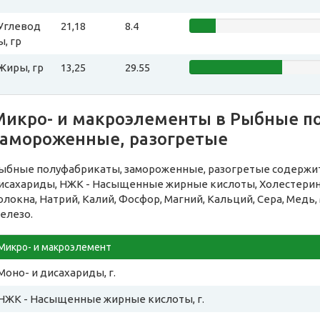
Углевод
21,18
8.4
ы, гр
Жиры, гр
13,25
29.55
Микро- и макроэлементы в Рыбные п
замороженные, разогретые
ыбные полуфабрикаты, замороженные, разогретые содержи
исахариды, НЖК - Насыщенные жирные кислоты, Холестерин,
олокна, Натрий, Калий, Фосфор, Магний, Кальций, Сера, Медь,
елезо.
Микро- и макроэлемент
Моно- и дисахариды, г.
НЖК - Насыщенные жирные кислоты, г.