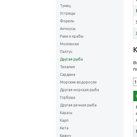
Тунец
Устрицы
Форель
Анчоусы
Раки и крабы
Моллюски
Палтус
Другая рыба
В
Тилапия
п
Сардина
Морские водоросли
Другая морская рыба
Горбуша
Другая речная рыба
Карась
Карп
Кета
Кижуч