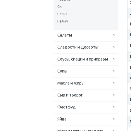
Сиг
Нерка
Налим
Салаты
Сладости и Десерты
Соусы, специи и приправы
Супы
Масла и жиры
Сыр и творог
Фастфуд
Яйца