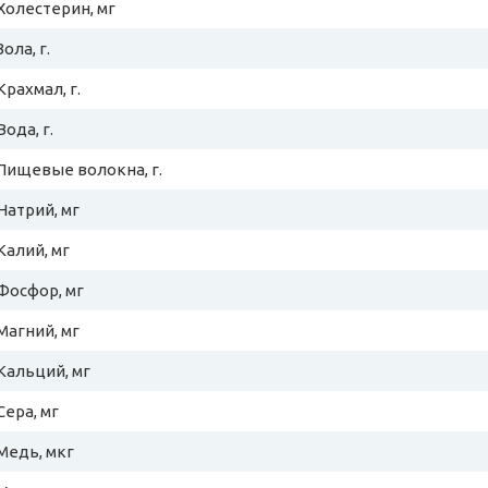
Холестерин, мг
Зола, г.
Крахмал, г.
Вода, г.
Пищевые волокна, г.
Натрий, мг
Калий, мг
Фосфор, мг
Магний, мг
Кальций, мг
Сера, мг
Медь, мкг