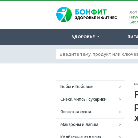
Хот
Науч
Get.
ЗДОРОВЬЕ
ПИТ
Б
Бобы и Бобовые
Снэки, чипсы, сухарики
Японская кухня
Макароны и лапша
Колбасные изделия