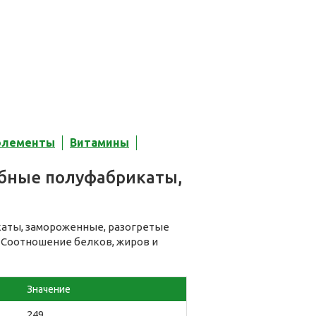
элементы
Витамины
ыбные полуфабрикаты,
каты, замороженные, разогретые
. Соотношение белков, жиров и
Значение
249