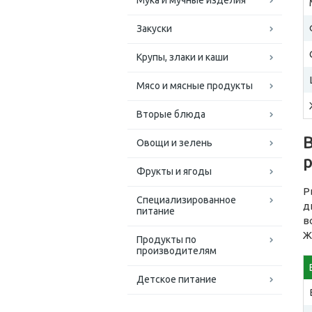
Мука и мучные изделия
Закуски
Крупы, злаки и каши
Мясо и мясные продукты
Вторые блюда
Овощи и зелень
Фрукты и ягоды
Р
Специализированное
д
питание
в
Ж
Продукты по
производителям
Детское питание