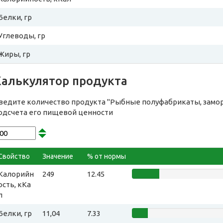
Белки, гр
Углеводы, гр
Жиры, гр
Калькулятор продукта
ведите количество продукта "Рыбные полуфабрикаты, замо
одсчета его пищевой ценности
Свойство
Значение
% от нормы
Калорийн
249
12.45
ость, кКа
л
Белки, гр
11,04
7.33