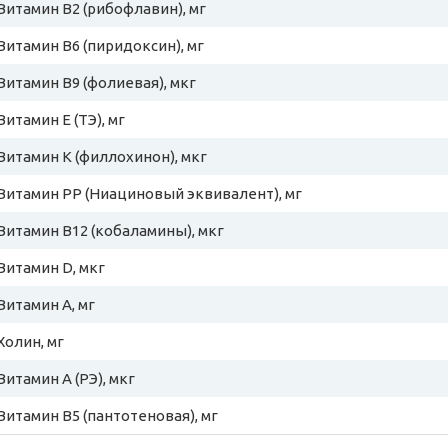
Витамин B2 (рибофлавин), мг
Витамин B6 (пиридоксин), мг
Витамин B9 (фолиевая), мкг
Витамин E (ТЭ), мг
Витамин К (филлохинон), мкг
Витамин PP (Ниациновый эквивалент), мг
Витамин B12 (кобаламины), мкг
Витамин D, мкг
Витамин A, мг
Холин, мг
Витамин A (РЭ), мкг
Витамин B5 (пантотеновая), мг