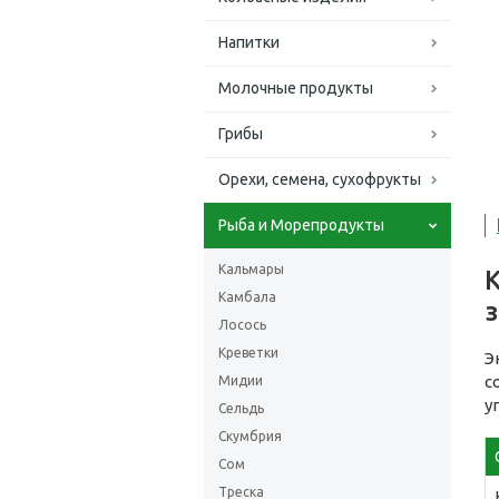
Напитки
Молочные продукты
Грибы
Орехи, семена, сухофрукты
Рыба и Морепродукты
Кальмары
Камбала
Лосось
Креветки
Э
с
Мидии
у
Сельдь
Скумбрия
Сом
Треска