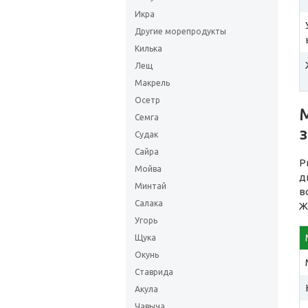
Икра
Другие морепродукты
Килька
Лещ
Макрель
Осетр
Семга
Судак
Сайра
Р
Мойва
д
Минтай
в
Салака
Ж
Угорь
Щука
Окунь
Ставрида
Акула
Чавыча