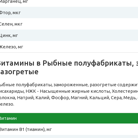
Марганец, мг
Фтор, мкг
Селен, мкг
Цинк, мг
Железо, мг
Витамины в Рыбные полуфабрикаты, 
разогретые
ыбные полуфабрикаты, замороженные, разогретые содержи
исахариды, НЖК - Насыщенные жирные кислоты, Холестерин,
олокна, Натрий, Калий, Фосфор, Магний, Кальций, Сера, Медь,
елезо.
Витамин
Витамин B1 (тиамин), мг