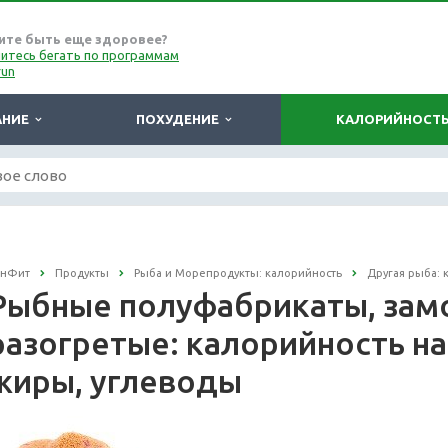
ите быть еще здоровее?
итесь бегать по программам
run
АНИЕ
ПОХУДЕНИЕ
КАЛОРИЙНОСТ
онФит
Продукты
Рыба и Морепродукты: калорийность
Другая рыба: 
Рыбные полуфабрикаты, зам
разогретые: калорийность на 
жиры, углеводы