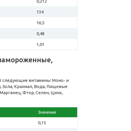
0,212
134
16,5
0,48
1,01
замороженные,
т следующие витамины: Моно- и
 Зола, Крахмал, Вода, Пищевые
 Марганец, Фтор, Селен, Цинк,
Значение
0,15