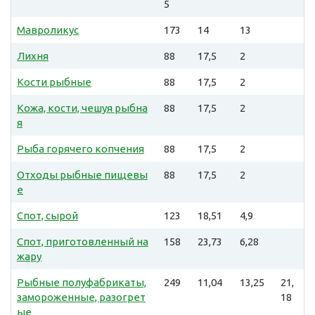
5
Мавроликус
173
14
13
Лихня
88
17,5
2
Кости рыбные
88
17,5
2
Кожа, кости, чешуя рыбна
88
17,5
2
я
Рыба горячего копчения
88
17,5
2
Отходы рыбные пищевы
88
17,5
2
е
Спот, сырой
123
18,51
4,9
Спот, приготовленный на
158
23,73
6,28
жару
Рыбные полуфабрикаты,
249
11,04
13,25
21,
замороженные, разогрет
18
ые