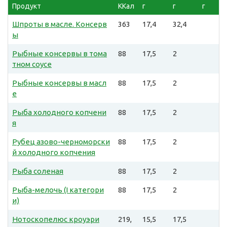
Продукт
ККал
г
г
г
Шпроты в масле. Консерв
363
17,4
32,4
ы
Рыбные консервы в тома
88
17,5
2
тном соусе
Рыбные консервы в масл
88
17,5
2
е
Рыба холодного копчени
88
17,5
2
я
Рубец азово-черноморски
88
17,5
2
й холодного копчения
Рыба соленая
88
17,5
2
Рыба-мелочь (I категори
88
17,5
2
и)
Нотоскопелюс кроуэри
219,
15,5
17,5