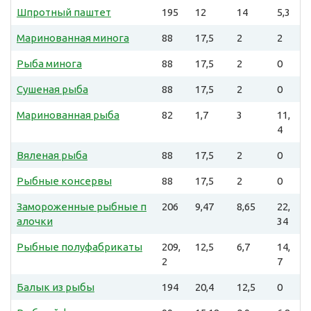
Шпротный паштет
195
12
14
5,3
Маринованная минога
88
17,5
2
2
Рыба минога
88
17,5
2
0
Сушеная рыба
88
17,5
2
0
Маринованная рыба
82
1,7
3
11,
4
Вяленая рыба
88
17,5
2
0
Рыбные консервы
88
17,5
2
0
Замороженные рыбные п
206
9,47
8,65
22,
алочки
34
Рыбные полуфабрикаты
209,
12,5
6,7
14,
2
7
Балык из рыбы
194
20,4
12,5
0