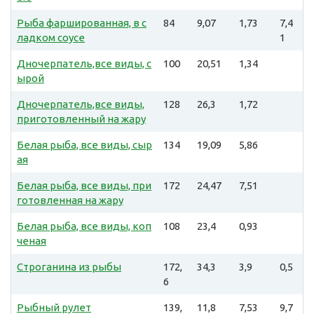
Рыба фаршированная, в с
84
9,07
1,73
7,4
ладком соусе
1
Дночерпатель,все виды, с
100
20,51
1,34
ырой
Дночерпатель,все виды,
128
26,3
1,72
приготовленный на жару
Белая рыба, все виды, сыр
134
19,09
5,86
ая
Белая рыба, все виды, при
172
24,47
7,51
готовленная на жару
Белая рыба, все виды, коп
108
23,4
0,93
ченая
Строганина из рыбы
172,
34,3
3,9
0,5
6
Рыбный рулет
139,
11,8
7,53
9,7