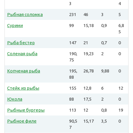
3
4
Рыбная соломка
231
46
3
5
Сурими
99
15,18
0,9
6,8
5
Рыба бестер
147
21
0,7
0
Соленая рыба
190,
19,23
2
0
75
Копченая рыба
195,
26,78
9,88
0
88
Стейк из рыбы
155
12,8
6
12
Юкола
88
17,5
2
0
Рыбные бургеры
113
12
0,8
19
Рыбное филе
90,5
15,17
3,5
0
7