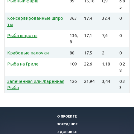
Рыбный фарш
99
15,18
0,9
6,8
5
Консервированные шпро
363
17,4
32,4
0
ты
Рыба шпроты
136,
17,1
7,6
0
8
Крабовые палочки
88
17,5
2
0
Рыба на Гриле
109
22,6
1,18
0,2
8
Запеченная или Жаренная
126
21,94
3,44
0,3
Рыба
3
О ПРОЕКТЕ
ПОХУДЕНИЕ
ЗДОРОВЬЕ