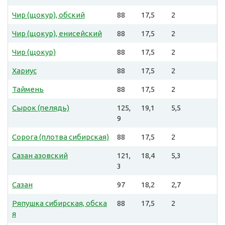
Чир (щокур), обский
88
17,5
2
Чир (щокур), енисейский
88
17,5
2
Чир (щокур)
88
17,5
2
Хариус
88
17,5
2
Таймень
88
17,5
2
Сырок (пелядь)
125,
19,1
5,5
9
Сорога (плотва сибирская)
88
17,5
2
Сазан азовский
121,
18,4
5,3
3
Сазан
97
18,2
2,7
Ряпушка сибирская, обска
88
17,5
2
я