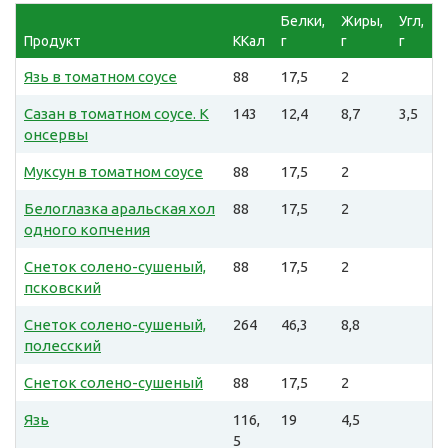
Белки,
Жиры,
Угл,
Продукт
ККал
г
г
г
Язь в томатном соусе
88
17,5
2
Сазан в томатном соусе. К
143
12,4
8,7
3,5
онсервы
Муксун в томатном соусе
88
17,5
2
Белоглазка аральская хол
88
17,5
2
одного копчения
Снеток солено-сушеный,
88
17,5
2
псковский
Снеток солено-сушеный,
264
46,3
8,8
полесский
Снеток солено-сушеный
88
17,5
2
Язь
116,
19
4,5
5