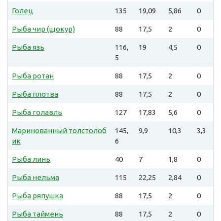
Голец
135
19,09
5,86
0
Рыба чир (щокур)
88
17,5
2
0
Рыба язь
116,
19
4,5
0
5
Рыба ротан
88
17,5
2
0
Рыба плотва
88
17,5
2
0
Рыба голавль
127
17,83
5,6
0
Маринованный толстолоб
145,
9,9
10,3
3,3
ик
6
Рыба линь
40
7
1,8
0
Рыба нельма
115
22,25
2,84
0
Рыба ряпушка
88
17,5
2
0
Рыба таймень
88
17,5
2
0