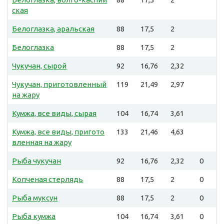
ская
Белоглазка, аральская
88
17,5
2
Белоглазка
88
17,5
2
Чукучан, сырой
92
16,76
2,32
Чукучан, приготовленный
119
21,49
2,97
на жару
Кумжа, все виды, сырая
104
16,74
3,61
Кумжа, все виды, пригото
133
21,46
4,63
вленная на жару
Рыба чукучан
92
16,76
2,32
0
Копченая стерлядь
88
17,5
2
0
Рыба муксун
88
17,5
2
0
Рыба кумжа
104
16,74
3,61
0