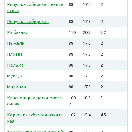
Ряпушка сибирская, енисе
88
17,5
2
йская
Ряпушка сибирская
88
17,5
2
Рыба-лист
110
20,3
3,2
Пыжьян
88
17,5
2
Плотва
88
17,5
2
Нельма
88
17,5
2
Муксун
88
17,5
2
Маринка
88
17,5
2
Красноперка дальневост
100,
18,3
3
очная
2
Корюшка зубастая, азиатс
102
15,4
4,5
кая
Белоглазка, волго-каспий
88
17,5
2