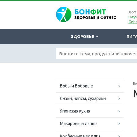
Хот
Науч
Get.
ЗДОРОВЬЕ
ПИТ
Б
Бобы и Бобовые
Снэки, чипсы, сухарики
Японская кухня
Макароны и лапша
Колбасные изделия