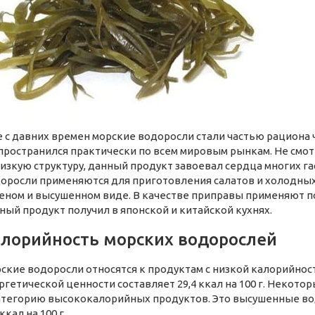
 с давних времен морские водоросли стали частью рациона 
пространился практически по всем мировым рынкам. Не смот
лизкую структуру, данный продукт завоевал сердца многих г
оросли применяются для приготовления салатов и холодных 
еном и высушенном виде. В качестве приправы применяют п
ный продукт получил в японской и китайской кухнях.
лорийность морских водорослей
ские водоросли относятся к продуктам с низкой калорийнос
ргетической ценности составляет 29,4 ккал на 100 г. Некот
атегорию высококалорийных продуктов. Это высушенные во
ккал на 100 г.