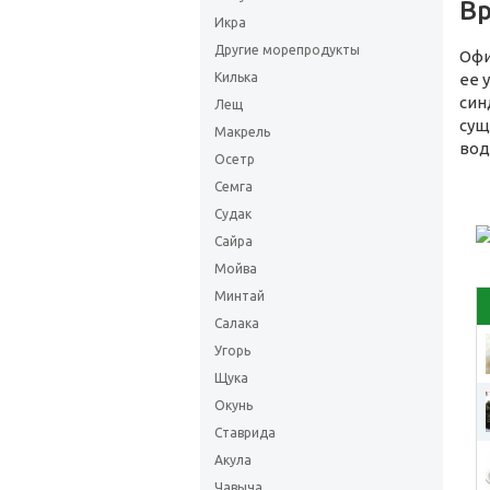
Вр
Икра
Другие морепродукты
Офи
Килька
ее 
син
Лещ
сущ
Макрель
вод
Осетр
Семга
Судак
Сайра
Мойва
Минтай
Салака
Угорь
Щука
Окунь
Ставрида
Акула
Чавыча