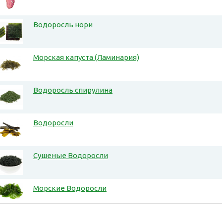
Водоросль нори
Морская капуста (Ламинария)
Водоросль спирулина
Водоросли
Сушеные Водоросли
Морские Водоросли