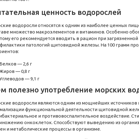
тательная ценность водорослей
ские водоросли относятся к одним из наиболее ценных пищ
таве множество макроэлементов и витаминов. Особенно обо
тому его рекомендуется вводить в рацион при загрязненной
филактики патологий щитовидной железы. На 100 грамм про
риентов:
Белков — 2,6 г
Жиров — 0,8 г
Углеводов — 9,1 г
м полезно употребление морских во
ские водоросли являются одним из мощнейших источников йо
мализации функциональной деятельности щитовидной желе
ибактериальное и противовоспалительное воздействие. Сти
множению онкоклеток. Способствуют выведению из организ
ен и метаболические процессы в организме.