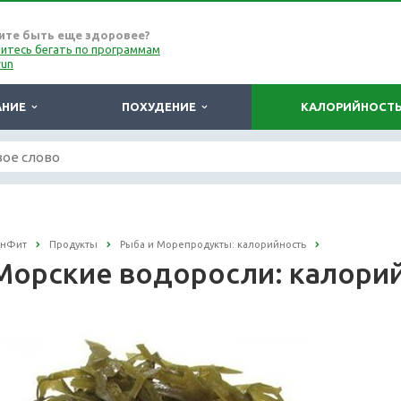
ите быть еще здоровее?
итесь бегать по программам
run
АНИЕ
ПОХУДЕНИЕ
КАЛОРИЙНОСТ
онФит
Продукты
Рыба и Морепродукты: калорийность
Морские водоросли: калори