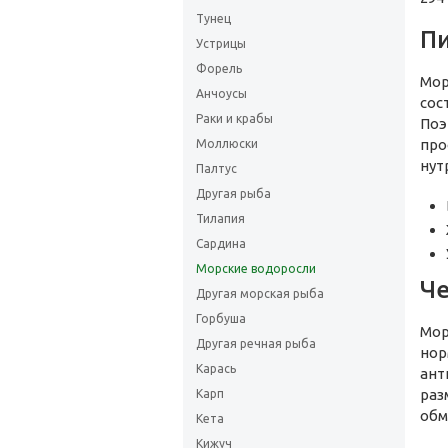
Тунец
Пи
Устрицы
Форель
Мор
Анчоусы
сос
Раки и крабы
Поэ
про
Моллюски
нут
Палтус
Другая рыба
Тилапия
Сардина
Морские водоросли
Че
Другая морская рыба
Горбуша
Мор
Другая речная рыба
нор
Карась
ант
раз
Карп
обм
Кета
Кижуч