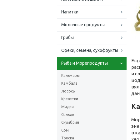
Напитки
Молочные продукты
Грибы
Орехи, семена, сухофрукты
Еще
Рыба и Морепродукты
рас
и с
Кальмары
Вод
Камбала
вял
Лосось
дан
Креветки
Ка
Мидии
Сельдь
Мор
Скумбрия
эне
Сом
в к
Треска
294 