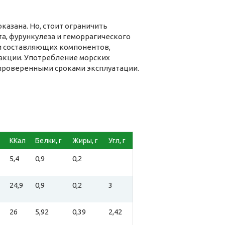
азана. Но, стоит ограничить
а, фурункулеза и геморрагического
и составляющих компонентов,
акции. Употребление морских
проверенными сроками эксплуатации.
ККал
Белки, г
Жиры, г
Угл, г
5,4
0,9
0,2
24,9
0,9
0,2
3
26
5,92
0,39
2,42