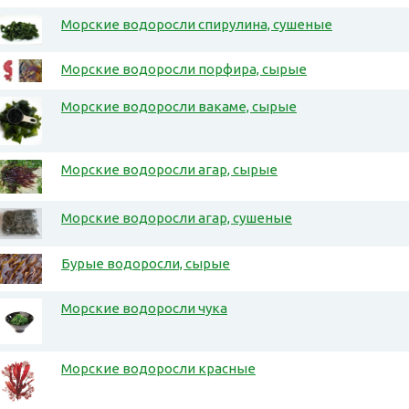
Морские водоросли спирулина, сушеные
Морские водоросли порфира, сырые
Морские водоросли вакаме, сырые
Морские водоросли агар, сырые
Морские водоросли агар, сушеные
Бурые водоросли, сырые
Морские водоросли чука
Морские водоросли красные