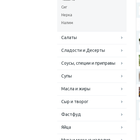
Сиг
Нерка
Налим
Салаты
Сладости и Десерты
Соусы, специи и приправы
Супы
Масла и жиры
Сыр и творог
Фастфуд
Яйца