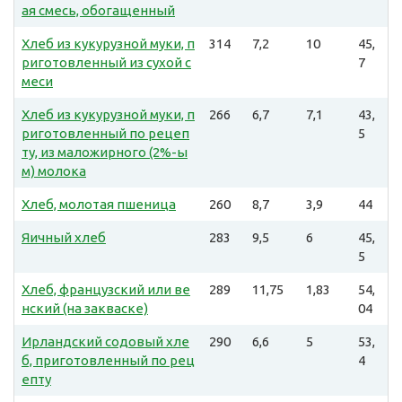
ая смесь, обогащенный
Хлеб из кукурузной муки, п
314
7,2
10
45,
риготовленный из сухой с
7
меси
Хлеб из кукурузной муки, п
266
6,7
7,1
43,
риготовленный по рецеп
5
ту, из маложирного (2%-ы
м) молока
Хлеб, молотая пшеница
260
8,7
3,9
44
Яичный хлеб
283
9,5
6
45,
5
Хлеб, французский или ве
289
11,75
1,83
54,
нский (на закваске)
04
Ирландский содовый хле
290
6,6
5
53,
б, приготовленный по рец
4
епту