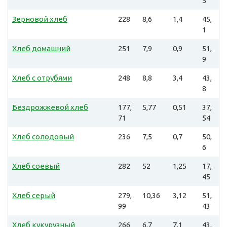
5
Зерновой хлеб
228
8,6
1,4
45,
1
Хлеб домашний
251
7,9
0,9
51,
9
Хлеб с отрубями
248
8,8
3,4
43,
8
Бездрожжевой хлеб
177,
5,77
0,51
37,
71
54
Хлеб солодовый
236
7,5
0,7
50,
6
Хлеб соевый
282
52
1,25
17,
45
Хлеб серый
279,
10,36
3,12
51,
99
43
Хлеб кукурузный
266
6,7
7,1
43,