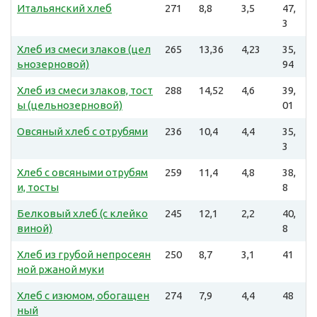
Итальянский хлеб
271
8,8
3,5
47,
3
Хлеб из смеси злаков (цел
265
13,36
4,23
35,
ьнозерновой)
94
Хлеб из смеси злаков, тост
288
14,52
4,6
39,
ы (цельнозерновой)
01
Овсяный хлеб с отрубями
236
10,4
4,4
35,
3
Хлеб с овсяными отрубям
259
11,4
4,8
38,
и, тосты
8
Белковый хлеб (с клейко
245
12,1
2,2
40,
виной)
8
Хлеб из грубой непросеян
250
8,7
3,1
41
ной ржаной муки
Хлеб с изюмом, обогащен
274
7,9
4,4
48
ный