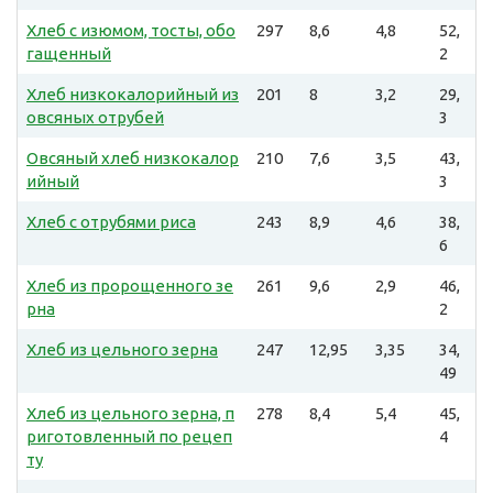
Хлеб с изюмом, тосты, обо
297
8,6
4,8
52,
гащенный
2
Хлеб низкокалорийный из
201
8
3,2
29,
овсяных отрубей
3
Овсяный хлеб низкокалор
210
7,6
3,5
43,
ийный
3
Хлеб с отрубями риса
243
8,9
4,6
38,
6
Хлеб из пророщенного зе
261
9,6
2,9
46,
рна
2
Хлеб из цельного зерна
247
12,95
3,35
34,
49
Хлеб из цельного зерна, п
278
8,4
5,4
45,
риготовленный по рецеп
4
ту