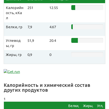
Калорийн
251
12.55
ость, кКа
л
Белки, гр
7,9
4.67
Углевод
51,9
20.4
ы, гр
Жиры, гр
0,9
0
Калорийность и химический состав
других продуктов
1
Белки,
Жиры,
Угл,