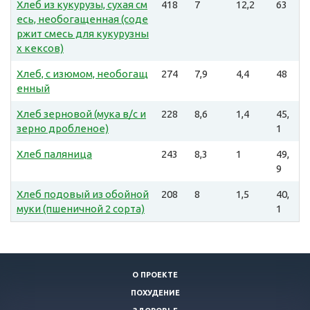
Хлеб из кукурузы, сухая см
418
7
12,2
63
есь, необогащенная (соде
ржит смесь для кукурузны
х кексов)
Хлеб, с изюмом, необогащ
274
7,9
4,4
48
енный
Хлеб зерновой (мука в/с и
228
8,6
1,4
45,
зерно дробленое)
1
Хлеб паляница
243
8,3
1
49,
9
Хлеб подовый из обойной
208
8
1,5
40,
муки (пшеничной 2 сорта)
1
О ПРОЕКТЕ
ПОХУДЕНИЕ