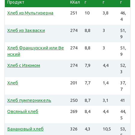
Продукт
ККал
г
г
г
Хлеб из Мультизерна
251
10
3,8
46,
4
Хлеб из Закваски
274
8,8
3
51,
9
Хлеб Французский или Ве
274
8,8
3
51,
нский
9
Хлеб с Изюмом
274
7,9
4,4
52,
3
Хлеб
201
7,7
1,4
37,
7
Хлеб пумперникель
250
8,7
3,1
41
Овсяный хлеб
269
8,4
4,4
44,
5
Банановый хлеб
326
4,3
10,5
53,