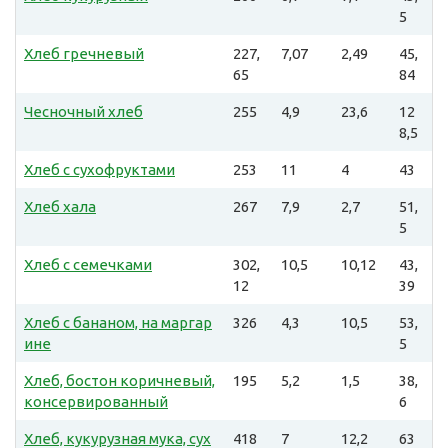
5
Хлеб гречневый
227,
7,07
2,49
45,
65
84
Чесночный хлеб
255
4,9
23,6
12
8,5
Хлеб с сухофруктами
253
11
4
43
Хлеб хала
267
7,9
2,7
51,
5
Хлеб с семечками
302,
10,5
10,12
43,
12
39
Хлеб с бананом, на маргар
326
4,3
10,5
53,
ине
5
Хлеб, бостон коричневый,
195
5,2
1,5
38,
консервированный
6
Хлеб, кукурузная мука, сух
418
7
12,2
63