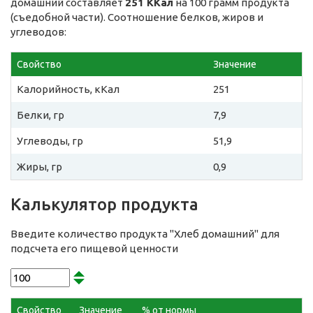
домашний составляет
251 ККал
на 100 грамм продукта
(съедобной части). Соотношение белков, жиров и
углеводов:
Свойство
Значение
Калорийность, кКал
251
Белки, гр
7,9
Углеводы, гр
51,9
Жиры, гр
0,9
Калькулятор продукта
Введите количество продукта "Хлеб домашний" для
подсчета его пищевой ценности
Свойство
Значение
% от нормы