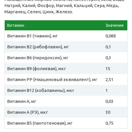
Натрий, Калий, Фосфор, Магний, Кальций, Сера, Медь,
Марганец, Селен, Цинк, Железо.
Витамин
Значение
Витамин B1 (тиамин), мг
0,088
Витамин B2 (рибофлавин), мг
0,1
Витамин B6 (пиридоксин), мг
0,3
Витамин B9 (фолиевая), мкг
15
Витамин PP (Ниациновый эквивалент), мг
2,51
Витамин B12 (кобаламины), мкг
1
Витамин A, мг
0,03
Витамин A (РЭ), мкг
30
Витамин B5 (пантотеновая), мг
0,75