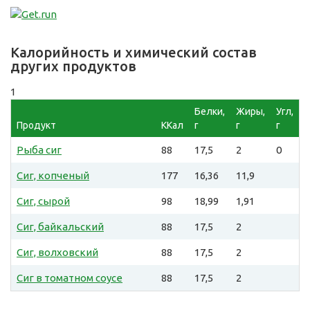
Калорийность и химический состав
других продуктов
1
Белки,
Жиры,
Угл,
Продукт
ККал
г
г
г
Рыба сиг
88
17,5
2
0
Сиг, копченый
177
16,36
11,9
Сиг, сырой
98
18,99
1,91
Сиг, байкальский
88
17,5
2
Сиг, волховский
88
17,5
2
Сиг в томатном соусе
88
17,5
2