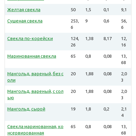
Желтая свекла
50
1,5
0,1
9,1
Сушеная свекла
253,
9
0,6
56,
6
6
Свекла по-корейски
124,
1,38
8,17
12,
26
16
Маринованная свекла
65
0,8
0,08
13,
68
Мангольд, вареный, без с
20
1,88
0,08
2,0
оли
3
Мангольд, вареный, с сол
20
1,88
0,08
2,0
ью
3
Мангольд, сырой
19
1,8
0,2
2,1
4
Свекла маринованная, ко
65
0,8
0,08
13,
нсервированная
68