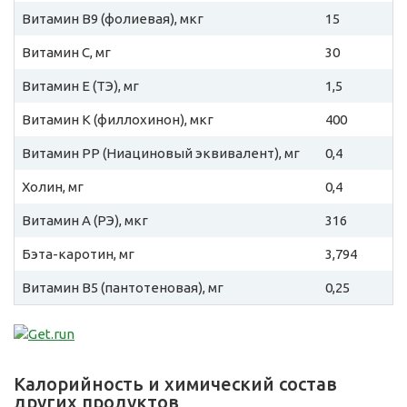
Витамин B9 (фолиевая), мкг
15
Витамин C, мг
30
Витамин E (ТЭ), мг
1,5
Витамин К (филлохинон), мкг
400
Витамин PP (Ниациновый эквивалент), мг
0,4
Холин, мг
0,4
Витамин A (РЭ), мкг
316
Бэта-каротин, мг
3,794
Витамин B5 (пантотеновая), мг
0,25
Калорийность и химический состав
других продуктов