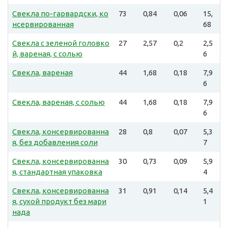
Свекла по-гарвардски, ко
73
0,84
0,06
15,
нсервированная
68
Свекла с зеленой головко
27
2,57
0,2
2,5
й, вареная, с солью
6
Свекла, вареная
44
1,68
0,18
7,9
6
Свекла, вареная, с солью
44
1,68
0,18
7,9
6
Свекла, консервированна
28
0,8
0,07
5,3
я, без добавления соли
7
Свекла, консервированна
30
0,73
0,09
5,9
я, стандартная упаковка
4
Свекла, консервированна
31
0,91
0,14
5,4
я, сухой продукт без мари
1
нада