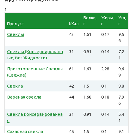
1
Белки,
Жиры,
Угл,
Продукт
ККал
г
г
г
Свеклы
43
1,61
0,17
9,5
6
Свеклы (Консервированн
31
0,91
0,14
7,2
ые, без Жидкости)
1
Приготовленные Свеклы
61
1,63
2,28
9,6
(Свежие)
9
Свекла
42
1,5
0,1
8,8
Вареная свекла
44
1,68
0,18
7,9
6
Свекла консервированна
31
0,91
0,14
5,4
я
1
Сахарная свекла
45
1,5
0,1
9,1