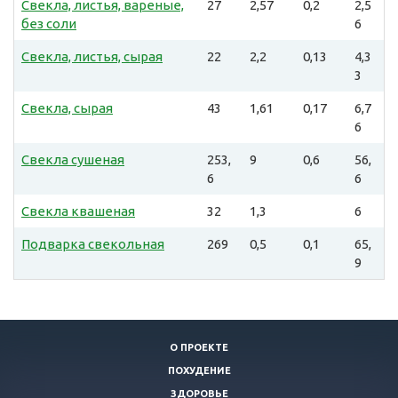
Свекла, листья, вареные,
27
2,57
0,2
2,5
без соли
6
Свекла, листья, сырая
22
2,2
0,13
4,3
3
Свекла, сырая
43
1,61
0,17
6,7
6
Свекла сушеная
253,
9
0,6
56,
6
6
Свекла квашеная
32
1,3
6
Подварка свекольная
269
0,5
0,1
65,
9
О ПРОЕКТЕ
ПОХУДЕНИЕ
ЗДОРОВЬЕ