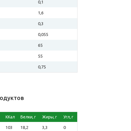
0,1
1,6
0,3
0,055
65
55
0,75
родуктов
ККал
Белки, г
Жиры, г
Угл, г
103
18,2
3,3
0