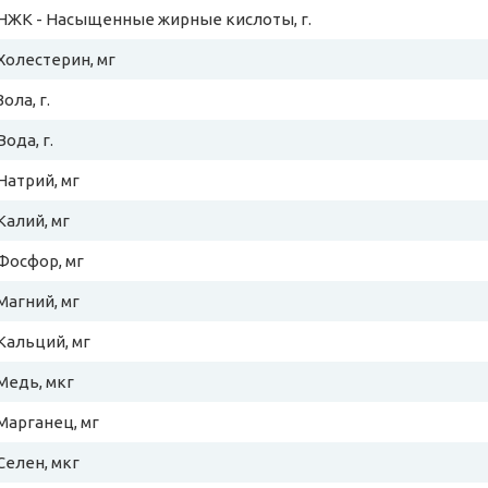
НЖК - Насыщенные жирные кислоты, г.
Холестерин, мг
Зола, г.
Вода, г.
Натрий, мг
Калий, мг
Фосфор, мг
Магний, мг
Кальций, мг
Медь, мкг
Марганец, мг
Селен, мкг