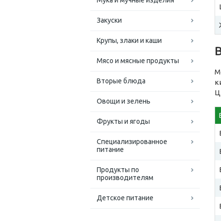
Мука и мучные изделия
Закуски
Крупы, злаки и каши
Мясо и мясные продукты
М
Вторые блюда
к
Ц
Овощи и зелень
Фрукты и ягоды
Специализированное
питание
Продукты по
производителям
Детское питание