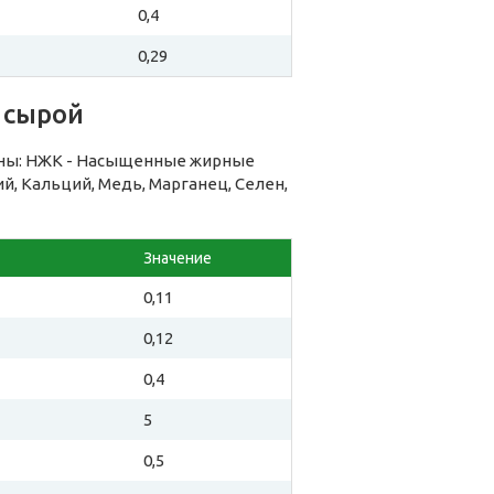
0,4
0,29
 сырой
ины: НЖК - Насыщенные жирные
ий, Кальций, Медь, Марганец, Селен,
Значение
0,11
0,12
0,4
5
0,5