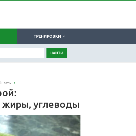
Ь
ТРЕНИРОВКИ
НАЙТИ
йность
рой:
, жиры, углеводы