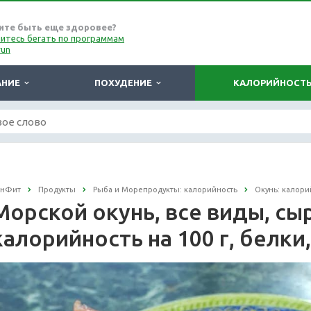
ите быть еще здоровее?
итесь бегать по программам
run
АНИЕ
ПОХУДЕНИЕ
КАЛОРИЙНОСТ
онФит
Продукты
Рыба и Морепродукты: калорийность
Окунь: калори
Морской окунь, все виды, сы
калорийность на 100 г, белки