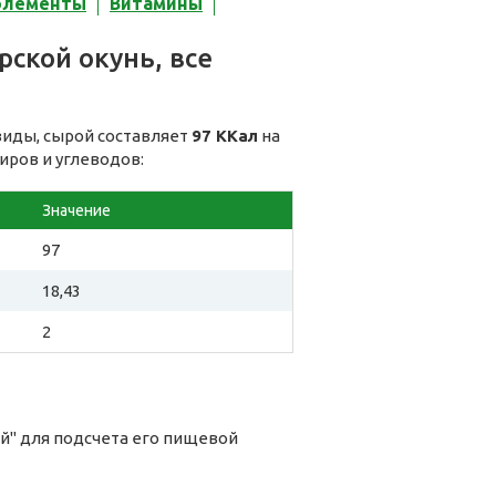
элементы
Витамины
ской окунь, все
виды, сырой составляет
97 ККал
на
иров и углеводов:
Значение
97
18,43
2
ой" для подсчета его пищевой