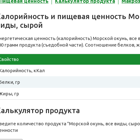
Пищевая ценность
Калькулятор продукта
Макро
Калорийность и пищевая ценность Мор
виды, сырой
нергетическая ценность (калорийность) Морской окунь, все 
00 грамм продукта (съедобной части). Соотношение белков, ж
Свойство
Калорийность, кКал
Белки, гр
Жиры, гр
Калькулятор продукта
ведите количество продукта "Морской окунь, все виды, сыр
енности