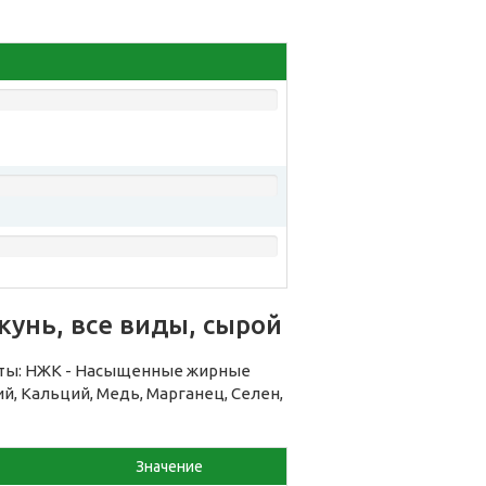
унь, все виды, сырой
нты: НЖК - Насыщенные жирные
ий, Кальций, Медь, Марганец, Селен,
Значение