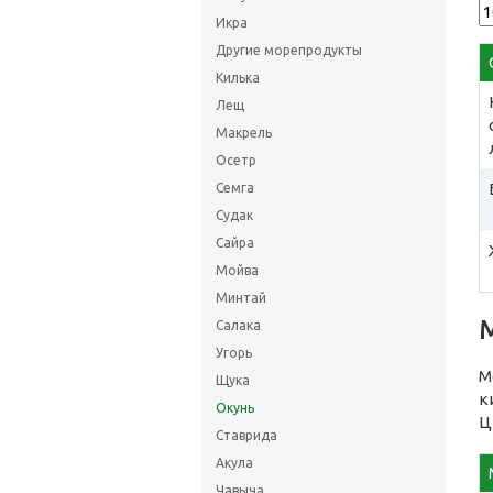
Икра
Другие морепродукты
Килька
Лещ
Макрель
Осетр
Семга
Судак
Сайра
Мойва
Минтай
Салака
Угорь
М
Щука
к
Окунь
Ц
Ставрида
Акула
Чавыча