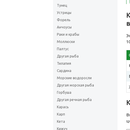
Тунец
Устрицы
Форель
Анчоусы
Раки и крабы
Э
1
Моллюски
Палтус
Другая рыба
Тилапия
Сардина
Морские водоросли
Другая морская рыба
Горбуша
Другая речная рыба
Карась
В
Карп
ц
Кета
Кижуч