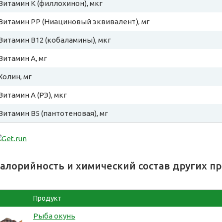
Витамин К (филлохинон), мкг
Витамин PP (Ниациновый эквивалент), мг
Витамин B12 (кобаламины), мкг
Витамин A, мг
Холин, мг
Витамин A (РЭ), мкг
Витамин B5 (пантотеновая), мг
алорийность и химический состав других п
Продукт
Рыба окунь