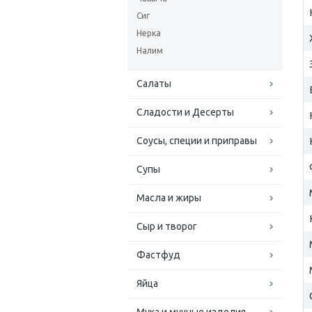
Сиг
Нерка
Налим
Салаты
Сладости и Десерты
Соусы, специи и приправы
Супы
Масла и жиры
Сыр и творог
Фастфуд
Яйца