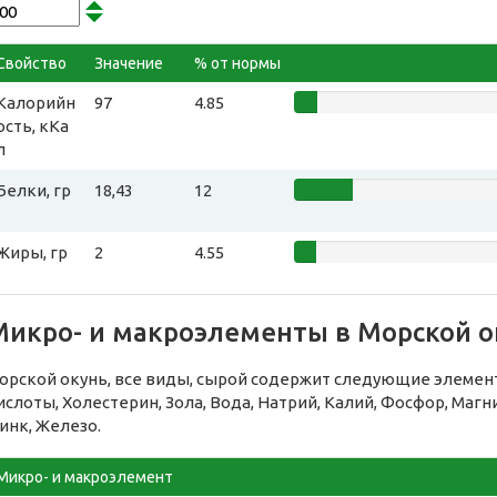
Свойство
Значение
% от нормы
Калорийн
97
4.85
ость, кКа
л
Белки, гр
18,43
12
Жиры, гр
2
4.55
Микро- и макроэлементы в Морской ок
орской окунь, все виды, сырой содержит следующие элеме
ислоты, Холестерин, Зола, Вода, Натрий, Калий, Фосфор, Магн
инк, Железо.
Микро- и макроэлемент