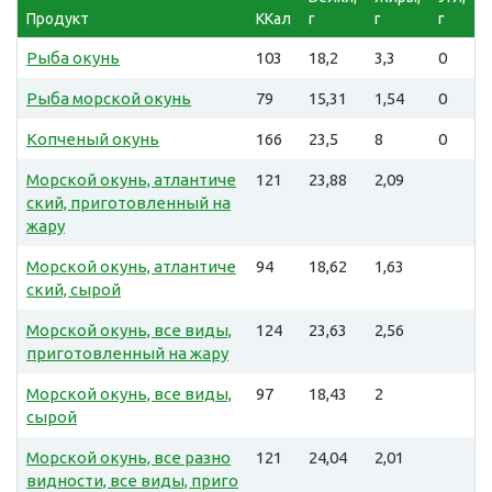
Продукт
ККал
г
г
г
Рыба окунь
103
18,2
3,3
0
Рыба морской окунь
79
15,31
1,54
0
Копченый окунь
166
23,5
8
0
Морской окунь, атлантиче
121
23,88
2,09
ский, приготовленный на
жару
Морской окунь, атлантиче
94
18,62
1,63
ский, сырой
Морской окунь, все виды,
124
23,63
2,56
приготовленный на жару
Морской окунь, все виды,
97
18,43
2
сырой
Морской окунь, все разно
121
24,04
2,01
видности, все виды, приго