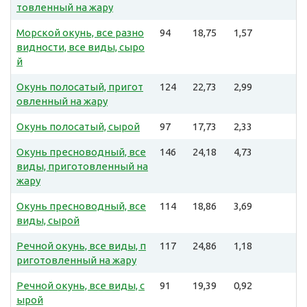
товленный на жару
Морской окунь, все разно
94
18,75
1,57
видности, все виды, сыро
й
Окунь полосатый, пригот
124
22,73
2,99
овленный на жару
Окунь полосатый, сырой
97
17,73
2,33
Окунь пресноводный, все
146
24,18
4,73
виды, приготовленный на
жару
Окунь пресноводный, все
114
18,86
3,69
виды, сырой
Речной окунь, все виды, п
117
24,86
1,18
риготовленный на жару
Речной окунь, все виды, с
91
19,39
0,92
ырой