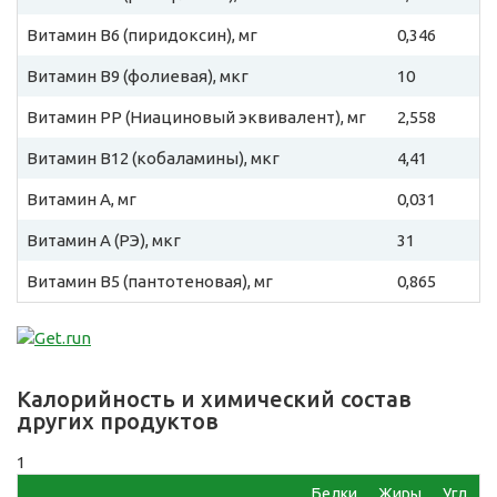
Витамин B6 (пиридоксин), мг
0,346
Витамин B9 (фолиевая), мкг
10
Витамин PP (Ниациновый эквивалент), мг
2,558
Витамин B12 (кобаламины), мкг
4,41
Витамин A, мг
0,031
Витамин A (РЭ), мкг
31
Витамин B5 (пантотеновая), мг
0,865
Калорийность и химический состав
других продуктов
1
Белки,
Жиры,
Угл,