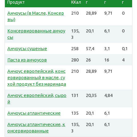
Продукт
ККал
г
г
г
Анчоусы (в Масле, Консер
210
28,89
9,71
0
вы)
Консервированные анчоу
135,
20,1
6,1
0
сы
3
Анчоусы сушеные
258
57,4
3,1
0,1
Паста из анчоусов
280
26
16
4
Анчоус европейский, конс
210
28,89
9,71
ервированный в масле, су
хой продукт без маринада
Анчоус европейский, сыро
131
20,35
4,84
й
Анчоусы атлантические
135
20,1
6,1
Анчоусы атлантические, к
135,
20,1
6,1
онсервированные
3