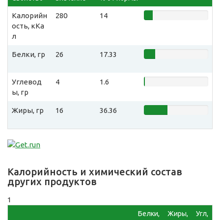
Калорийн
280
14
ость, кКа
л
Белки, гр
26
17.33
Углевод
4
1.6
ы, гр
Жиры, гр
16
36.36
Калорийность и химический состав
других продуктов
1
Белки,
Жиры,
Угл,