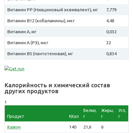
Витамин PP (Ниациновый эквивалент), мг
7,779
Витамин B12 (кобаламины), мкг
4,48
Витамин A, мг
0,032
Витамин A (РЭ), мкг
32
Витамин B5 (пантотеновая), мг
0,834
Калорийность и химический состав
других продуктов
1
Белки,
Жиры,
Угл,
Продукт
ККал
г
г
г
Кижуч
140
21,6
6