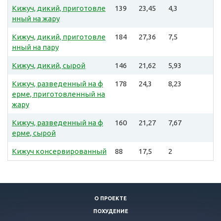
Кижуч, дикий, приготовле
139
23,45
4,3
нный на жару
Кижуч, дикий, приготовле
184
27,36
7,5
нный на пару
Кижуч, дикий, сырой
146
21,62
5,93
Кижуч, разведенный на ф
178
24,3
8,23
ерме, приготовленный на
жару
Кижуч, разведенный на ф
160
21,27
7,67
ерме, сырой
Кижуч консервированный
88
17,5
2
О ПРОЕКТЕ
ПОХУДЕНИЕ