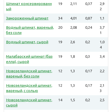
Шпинат консервированн
19
2,11
0,37
2,9
ый
2
Замороженный шпинат
34
4,01
0,87
1,1
Водный шпинат, вареный,
20
2,08
0,24
3,7
без соли
1
Водный шпинат, сырой
19
2,6
0,2
1,0
4
Малабарский шпинат (баз
19
1,8
0,3
3,4
елла), сырой
Новозеландский шпинат,
12
1,3
0,17
2,2
вареный, без соли
Новозеландский шпинат,
12
1,3
0,17
2,1
вареный, с солью
3
Новозеландский шпинат,
14
1,5
0,2
2,5
сырой