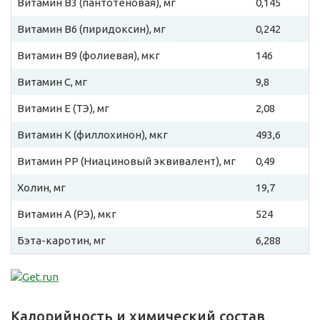
Витамин B3 (пантотеновая), мг
0,145
Витамин B6 (пиридоксин), мг
0,242
Витамин B9 (фолиевая), мкг
146
Витамин C, мг
9,8
Витамин E (ТЭ), мг
2,08
Витамин К (филлохинон), мкг
493,6
Витамин PP (Ниациновый эквивалент), мг
0,49
Холин, мг
19,7
Витамин A (РЭ), мкг
524
Бэта-каротин, мг
6,288
Калорийность и химический состав