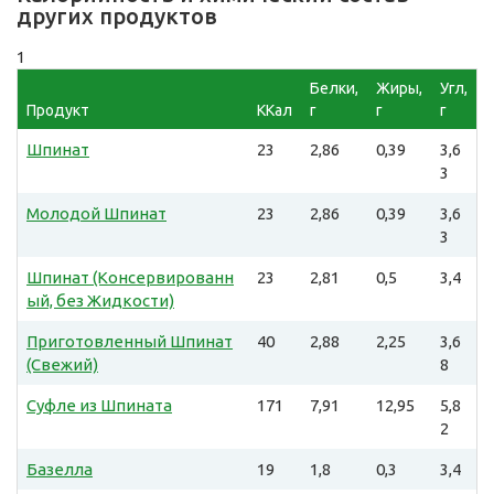
других продуктов
1
Белки,
Жиры,
Угл,
Продукт
ККал
г
г
г
Шпинат
23
2,86
0,39
3,6
3
Молодой Шпинат
23
2,86
0,39
3,6
3
Шпинат (Консервированн
23
2,81
0,5
3,4
ый, без Жидкости)
Приготовленный Шпинат
40
2,88
2,25
3,6
(Свежий)
8
Суфле из Шпината
171
7,91
12,95
5,8
2
Базелла
19
1,8
0,3
3,4