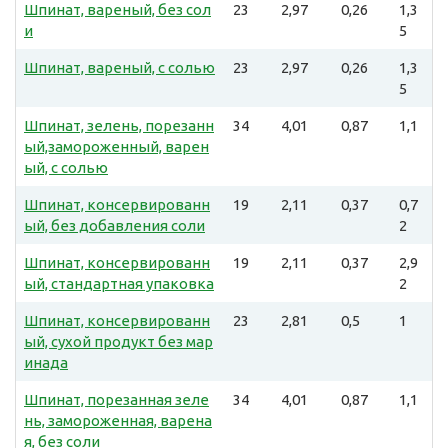
Шпинат, вареный, без сол
23
2,97
0,26
1,3
и
5
Шпинат, вареный, с солью
23
2,97
0,26
1,3
5
Шпинат, зелень, порезанн
34
4,01
0,87
1,1
ый,замороженный, варен
ый, с солью
Шпинат, консервированн
19
2,11
0,37
0,7
ый, без добавления соли
2
Шпинат, консервированн
19
2,11
0,37
2,9
ый, стандартная упаковка
2
Шпинат, консервированн
23
2,81
0,5
1
ый, сухой продукт без мар
инада
Шпинат, порезанная зеле
34
4,01
0,87
1,1
нь, замороженная, варена
я, без соли