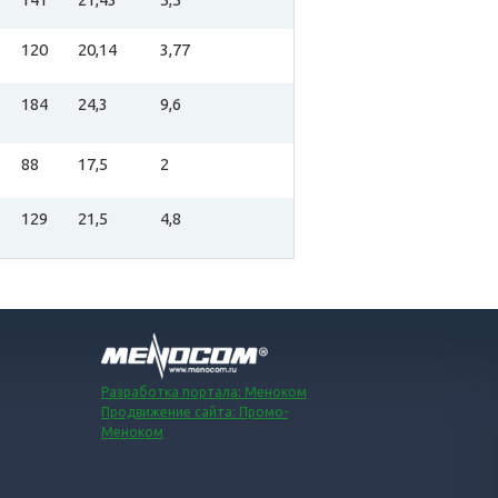
120
20,14
3,77
184
24,3
9,6
88
17,5
2
129
21,5
4,8
Разработка портала: Меноком
Продвижение сайта: Промо-
Меноком