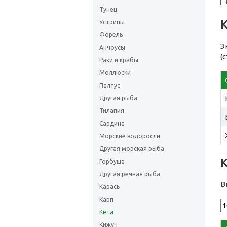
Тунец
Устрицы
Форель
Э
Анчоусы
(
Раки и крабы
Моллюски
Палтус
Другая рыба
Тилапия
Сардина
Морские водоросли
Другая морская рыба
Горбуша
Другая речная рыба
В
Карась
Карп
Кета
Кижуч