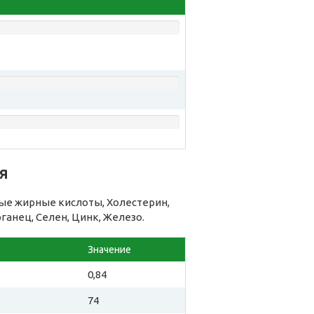
я
ые жирные кислоты, Холестерин,
рганец, Селен, Цинк, Железо.
Значение
0,84
74