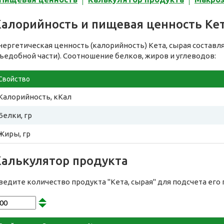
Калорийность и пищевая ценность Кет
нергетическая ценность (калорийность) Кета, сырая составл
съедобной части). Соотношение белков, жиров и углеводов:
Свойство
Калорийность, кКал
Белки, гр
Жиры, гр
Калькулятор продукта
ведите количество продукта "Кета, сырая" для подсчета ег