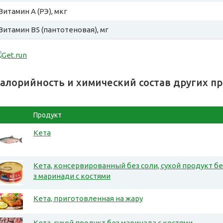
Витамин A (РЭ), мкг
Витамин B5 (пантотеновая), мг
алорийность и химический состав других п
Продукт
Кета
Кета, консервированный без соли, сухой продукт бе
з маринади с костями
Кета, приготовленная на жару
Кета, сухой продукт без маринада с костями