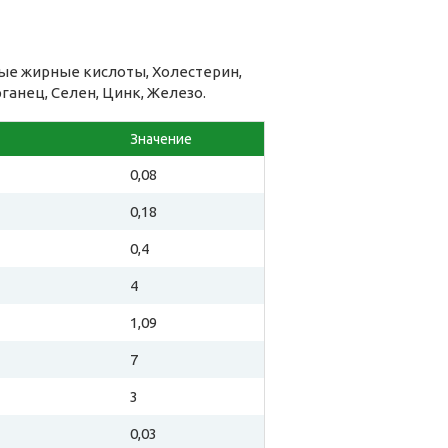
ые жирные кислоты, Холестерин,
рганец, Селен, Цинк, Железо.
Значение
0,08
0,18
0,4
4
1,09
7
3
0,03