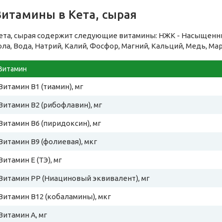
Витамины в Кета, сырая
ета, сырая содержит следующие витамины: НЖК - Насыщенн
ола, Вода, Натрий, Калий, Фосфор, Магний, Кальций, Медь, Ма
Витамин
Витамин B1 (тиамин), мг
Витамин B2 (рибофлавин), мг
Витамин B6 (пиридоксин), мг
Витамин B9 (фолиевая), мкг
Витамин E (ТЭ), мг
Витамин PP (Ниациновый эквивалент), мг
Витамин B12 (кобаламины), мкг
Витамин A, мг