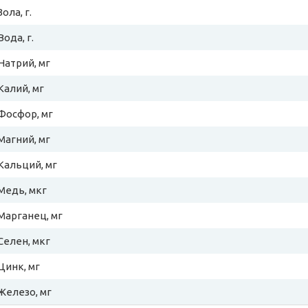
Зола, г.
Вода, г.
Натрий, мг
Калий, мг
Фосфор, мг
Магний, мг
Кальций, мг
Медь, мкг
Марганец, мг
Селен, мкг
Цинк, мг
Железо, мг