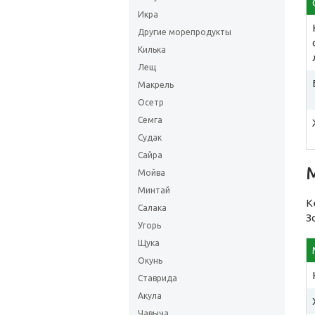
Икра
Другие морепродукты
Килька
Лещ
Макрель
Осетр
Семга
Судак
Сайра
Мойва
Минтай
К
Салака
З
Угорь
Щука
Окунь
Ставрида
Акула
Чавыча