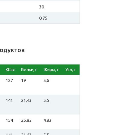
30
0,75
родуктов
ККал
Белки, г
Жиры, г
Угл, г
127
19
5,6
141
21,43
5,5
154
25,82
4,83
141
21,43
5,5