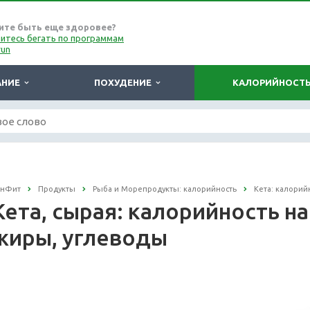
ите быть еще здоровее?
итесь бегать по программам
run
АНИЕ
ПОХУДЕНИЕ
КАЛОРИЙНОСТ
онФит
Продукты
Рыба и Морепродукты: калорийность
Кета: калорий
Кета, сырая: калорийность на 
жиры, углеводы