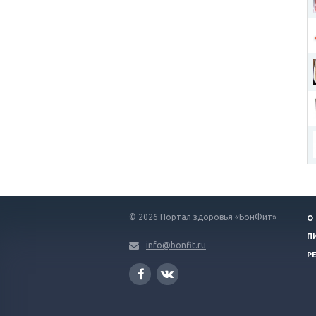
© 2026 Портал здоровья «БонФит»
О
П
info@bonfit.ru
Р