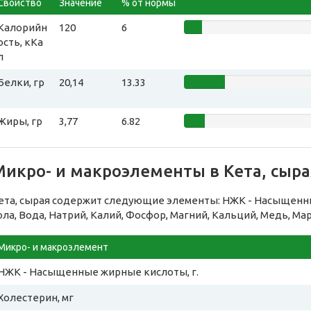
Свойство
Значение
% от нормы
Калорийн
120
6
ость, кКа
л
Белки, гр
20,14
13.33
Жиры, гр
3,77
6.82
Микро- и макроэлементы в Кета, сыра
ета, сырая содержит следующие элементы: НЖК - Насыщенн
ола, Вода, Натрий, Калий, Фосфор, Магний, Кальций, Медь, Ма
Микро- и макроэлемент
НЖК - Насыщенные жирные кислоты, г.
Холестерин, мг