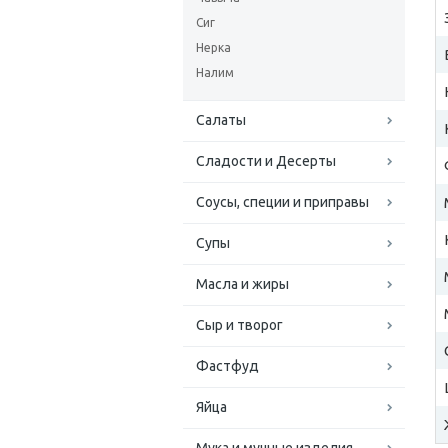
Сиг
Нерка
Налим
Салаты
Сладости и Десерты
Соусы, специи и приправы
Супы
Масла и жиры
Сыр и творог
Фастфуд
Яйца