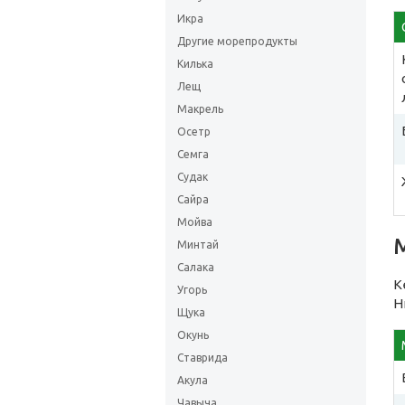
Икра
Другие морепродукты
Килька
Лещ
Макрель
Осетр
Семга
Судак
Сайра
Мойва
Минтай
Салака
К
Угорь
Н
Щука
Окунь
Ставрида
Акула
Чавыча