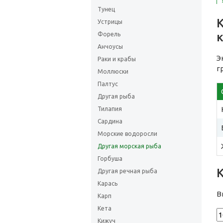
Тунец
Устрицы
Форель
Анчоусы
Э
Раки и крабы
г
Моллюски
Палтус
Другая рыба
Тилапия
Сардина
Морские водоросли
Другая морская рыба
Горбуша
Другая речная рыба
Карась
В
Карп
Кета
Кижуч