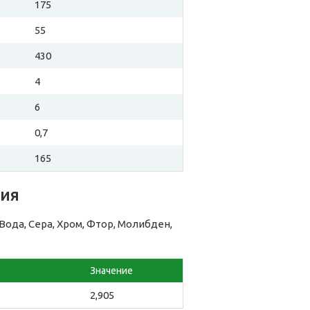
175
55
430
4
6
0,7
165
ния
да, Сера, Хром, Фтор, Молибден,
Значение
2,905