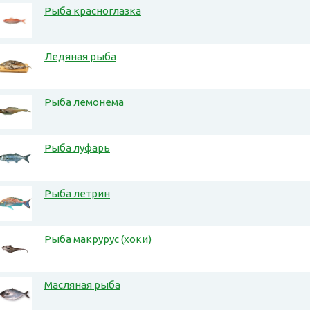
Рыба красноглазка
Ледяная рыба
Рыба лемонема
Рыба луфарь
Рыба летрин
Рыба макрурус (хоки)
Масляная рыба