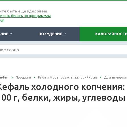
ите быть еще здоровее?
итесь бегать по программам
run
АНИЕ
ПОХУДЕНИЕ
КАЛОРИЙНОСТ
онФит
Продукты
Рыба и Морепродукты: калорийность
Другая морска
Кефаль холодного копчения:
100 г, белки, жиры, углеводы