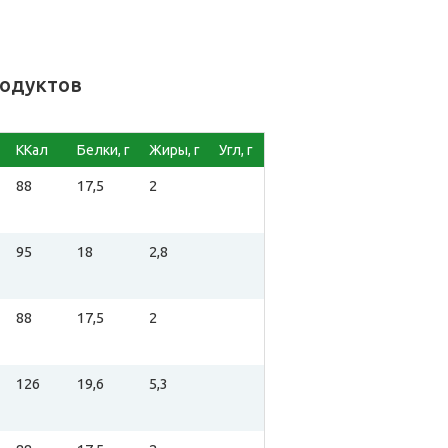
родуктов
ККал
Белки, г
Жиры, г
Угл, г
88
17,5
2
95
18
2,8
88
17,5
2
126
19,6
5,3