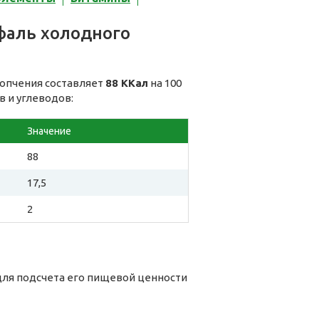
фаль холодного
копчения составляет
88 ККал
на 100
в и углеводов:
Значение
88
17,5
2
для подсчета его пищевой ценности