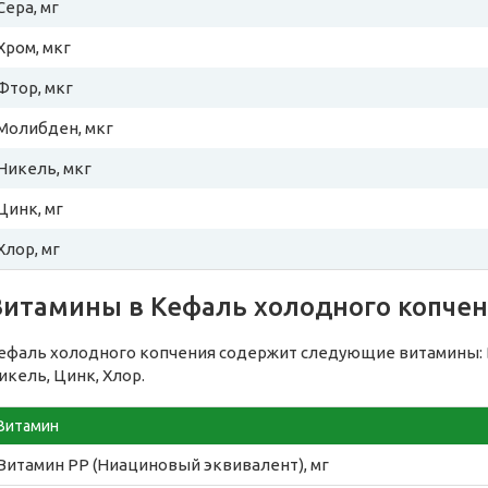
Сера, мг
Хром, мкг
Фтор, мкг
Молибден, мкг
Никель, мкг
Цинк, мг
Хлор, мг
Витамины в Кефаль холодного копче
ефаль холодного копчения содержит следующие витамины: Во
икель, Цинк, Хлор.
Витамин
Витамин PP (Ниациновый эквивалент), мг