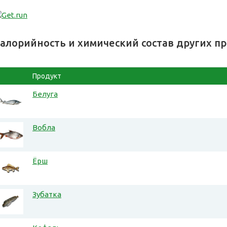
алорийность и химический состав других п
Продукт
Белуга
Вобла
Ёрш
Зубатка