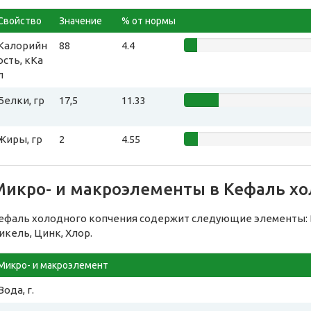
Свойство
Значение
% от нормы
Калорийн
88
4.4
ость, кКа
л
Белки, гр
17,5
11.33
Жиры, гр
2
4.55
Микро- и макроэлементы в Кефаль хо
ефаль холодного копчения содержит следующие элементы: Во
икель, Цинк, Хлор.
Микро- и макроэлемент
Вода, г.