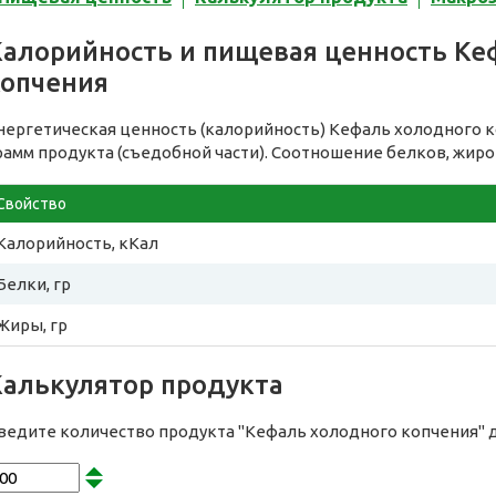
Калорийность и пищевая ценность Ке
копчения
нергетическая ценность (калорийность) Кефаль холодного 
рамм продукта (съедобной части). Соотношение белков, жиро
Свойство
Калорийность, кКал
Белки, гр
Жиры, гр
Калькулятор продукта
ведите количество продукта "Кефаль холодного копчения" 