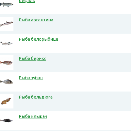
Кефаль
Рыба аргентина
Рыба белорыбица
Рыба берикс
Рыба зубан
Рыба бельдюга
Рыба клыкач