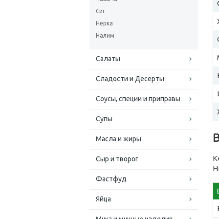
Сиг
Нерка
Налим
Салаты
Сладости и Десерты
Соусы, специи и приправы
Супы
Масла и жиры
К
Сыр и творог
Н
Фастфуд
Яйца