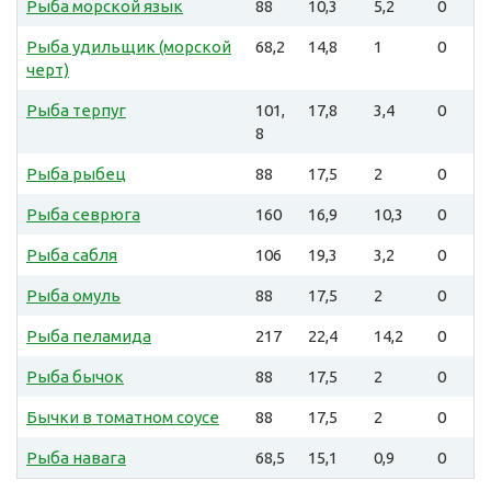
Рыба морской язык
88
10,3
5,2
0
Рыба удильщик (морской
68,2
14,8
1
0
черт)
Рыба терпуг
101,
17,8
3,4
0
8
Рыба рыбец
88
17,5
2
0
Рыба севрюга
160
16,9
10,3
0
Рыба сабля
106
19,3
3,2
0
Рыба омуль
88
17,5
2
0
Рыба пеламида
217
22,4
14,2
0
Рыба бычок
88
17,5
2
0
Бычки в томатном соусе
88
17,5
2
0
Рыба навага
68,5
15,1
0,9
0