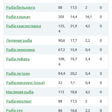
Рыба бельдюга
88
17,5
2
0
Рыба клыкач
203
14,4
16,1
0
Рыба красноглазка
125,
21,9
4,2
0
4
Ледяная рыба
90,6
17,7
2,2
0
Рыба лемонема
67,2
15,9
0,4
0
Рыба луфарь
109,
19,7
3,4
0
4
Рыба летрин
84,4
20,2
0,4
0
Рыба макрурус (хоки)
32
7,1
0,4
0
Масляная рыба
113
18,8
4,2
0
Рыба мерланг
88
17,5
2
0
Рыба хек
86
16,6
2,2
0