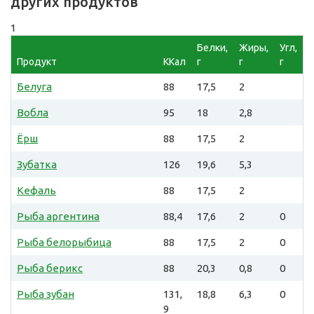
других продуктов
1
Белки,
Жиры,
Угл,
Продукт
ККал
г
г
г
Белуга
88
17,5
2
Вобла
95
18
2,8
Ёрш
88
17,5
2
Зубатка
126
19,6
5,3
Кефаль
88
17,5
2
Рыба аргентина
88,4
17,6
2
0
Рыба белорыбица
88
17,5
2
0
Рыба берикс
88
20,3
0,8
0
Рыба зубан
131,
18,8
6,3
0
9