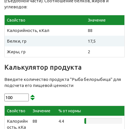
(съедобной части). Соотношение белков, жиров и
углеводов:
Свойство
Значение
Калорийность, кКал
88
Белки, гр
17,5
Жиры, гр
2
Калькулятор продукта
Введите количество продукта "Рыба белорыбица" для
подсчета его пищевой ценности
Свойство
Значение
% от нормы
Калорийн
88
4.4
ость, кКа