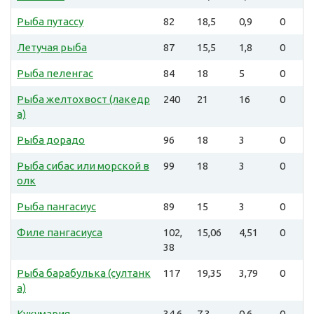
Рыба путассу
82
18,5
0,9
0
Летучая рыба
87
15,5
1,8
0
Рыба пеленгас
84
18
5
0
Рыба желтохвост (лакедр
240
21
16
0
а)
Рыба дорадо
96
18
3
0
Рыба сибас или морской в
99
18
3
0
олк
Рыба пангасиус
89
15
3
0
Филе пангасиуса
102,
15,06
4,51
0
38
Рыба барабулька (султанк
117
19,35
3,79
0
а)
Кукумария
34,6
7,3
0,6
0