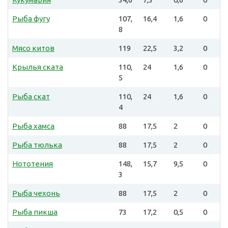
Рыба фугу
107,
16,4
1,6
0
8
Мясо китов
119
22,5
3,2
0
Крылья ската
110,
24
1,6
0
5
Рыба скат
110,
24
1,6
0
4
Рыба хамса
88
17,5
2
0
Рыба тюлька
88
17,5
2
0
Нототения
148,
15,7
9,5
0
3
Рыба чехонь
88
17,5
2
0
Рыба пикша
73
17,2
0,5
0