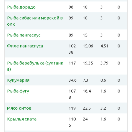
Рыба дорадо
96
18
3
0
Рыба сибас или морской в
99
18
3
0
олк
Рыба пангасиус
89
15
3
0
Филе пангасиуса
102,
15,06
4,51
0
38
Рыба барабулька (султанк
117
19,35
3,79
0
а)
Кукумария
34,6
7,3
0,6
0
Рыба фугу
107,
16,4
1,6
0
8
Мясо китов
119
22,5
3,2
0
Крылья ската
110,
24
1,6
0
5