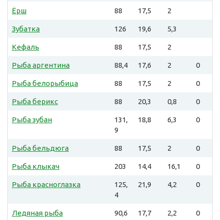
Ёрш
88
17,5
2
Зубатка
126
19,6
5,3
Кефаль
88
17,5
2
Рыба аргентина
88,4
17,6
2
0
Рыба белорыбица
88
17,5
2
0
Рыба берикс
88
20,3
0,8
0
Рыба зубан
131,
18,8
6,3
0
9
Рыба бельдюга
88
17,5
2
0
Рыба клыкач
203
14,4
16,1
0
Рыба красноглазка
125,
21,9
4,2
0
4
Ледяная рыба
90,6
17,7
2,2
0