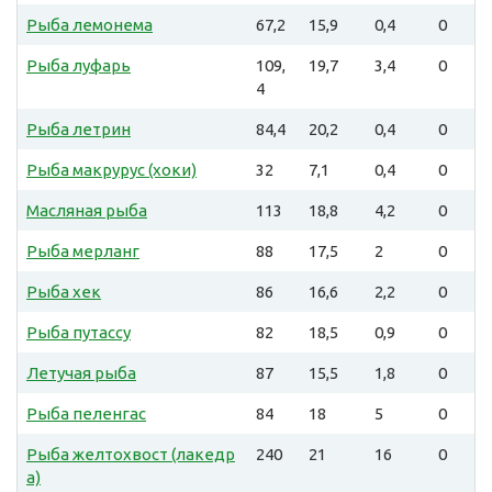
Рыба лемонема
67,2
15,9
0,4
0
Рыба луфарь
109,
19,7
3,4
0
4
Рыба летрин
84,4
20,2
0,4
0
Рыба макрурус (хоки)
32
7,1
0,4
0
Масляная рыба
113
18,8
4,2
0
Рыба мерланг
88
17,5
2
0
Рыба хек
86
16,6
2,2
0
Рыба путассу
82
18,5
0,9
0
Летучая рыба
87
15,5
1,8
0
Рыба пеленгас
84
18
5
0
Рыба желтохвост (лакедр
240
21
16
0
а)