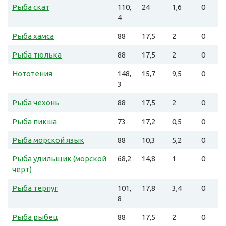
Рыба скат
110,
24
1,6
0
4
Рыба хамса
88
17,5
2
0
Рыба тюлька
88
17,5
2
0
Нототения
148,
15,7
9,5
0
3
Рыба чехонь
88
17,5
2
0
Рыба пикша
73
17,2
0,5
0
Рыба морской язык
88
10,3
5,2
0
Рыба удильщик (морской
68,2
14,8
1
0
черт)
Рыба терпуг
101,
17,8
3,4
0
8
Рыба рыбец
88
17,5
2
0