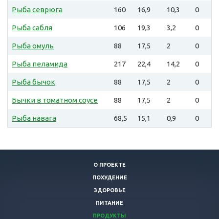
Рыба севрюга
160
16,9
10,3
0
Рыба сабля
106
19,3
3,2
0
Рыба омуль
88
17,5
2
0
Рыба пеламида
217
22,4
14,2
0
Рыба бычок
88
17,5
2
0
Бычки в томатном соусе
88
17,5
2
0
Рыба навага
68,5
15,1
0,9
0
О ПРОЕКТЕ
ПОХУДЕНИЕ
ЗДОРОВЬЕ
ПИТАНИЕ
ПРОДУКТЫ