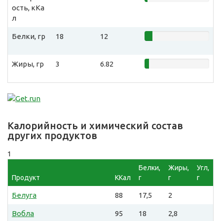
ость, кКа
л
Белки, гр
18
12
Жиры, гр
3
6.82
Калорийность и химический состав
других продуктов
1
Белки,
Жиры,
Угл,
Продукт
ККал
г
г
г
Белуга
88
17,5
2
Вобла
95
18
2,8