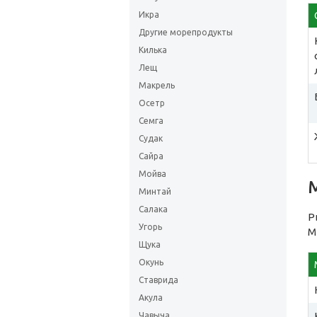
Икра
Другие морепродукты
Килька
Лещ
Макрель
Осетр
Семга
Судак
Сайра
Мойва
Минтай
Салака
Р
Угорь
М
Щука
Окунь
Ставрида
Акула
Чавыча