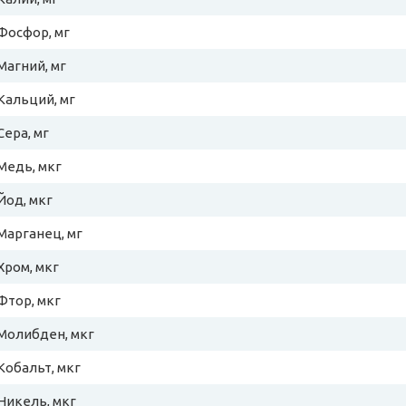
Фосфор, мг
Магний, мг
Кальций, мг
Сера, мг
Медь, мкг
Йод, мкг
Марганец, мг
Хром, мкг
Фтор, мкг
Молибден, мкг
Кобальт, мкг
Никель, мкг