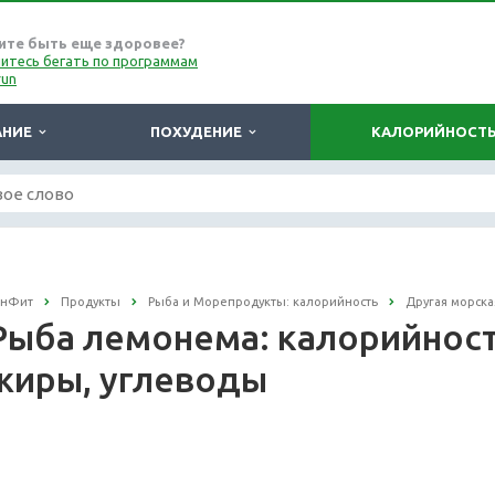
ите быть еще здоровее?
итесь бегать по программам
run
АНИЕ
ПОХУДЕНИЕ
КАЛОРИЙНОСТ
онФит
Продукты
Рыба и Морепродукты: калорийность
Другая морска
Рыба лемонема: калорийность
жиры, углеводы