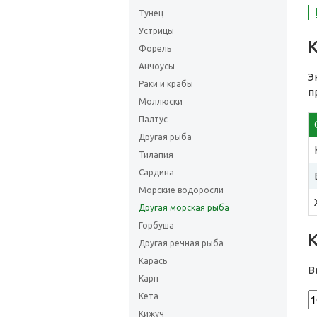
Тунец
Устрицы
Форель
Анчоусы
Э
Раки и крабы
п
Моллюски
Палтус
Другая рыба
Тилапия
Сардина
Морские водоросли
Другая морская рыба
Горбуша
Другая речная рыба
Карась
В
Карп
Кета
Кижуч