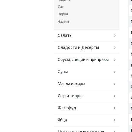
Сиг
Нерка
Налим
Салаты
Сладости и Десерты
Соусы, специи и приправы
Супы
Масла и жиры
Сыр и творог
Фастфуд
Яйца