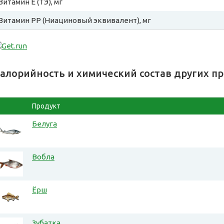
Витамин E (ТЭ), мг
Витамин PP (Ниациновый эквивалент), мг
алорийность и химический состав других п
Продукт
Белуга
Вобла
Ёрш
Зубатка