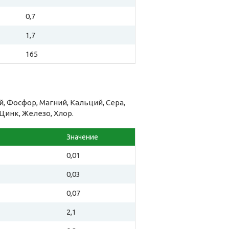
0,7
1,7
165
 Фосфор, Магний, Кальций, Сера,
Цинк, Железо, Хлор.
Значение
0,01
0,03
0,07
2,1