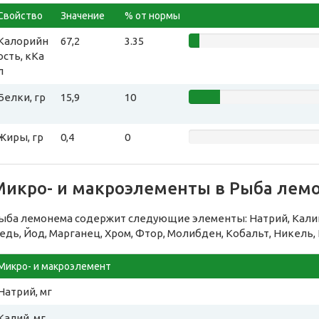
Свойство
Значение
% от нормы
Калорийн
67,2
3.35
ость, кКа
л
Белки, гр
15,9
10
Жиры, гр
0,4
0
Микро- и макроэлементы в Рыба лем
ыба лемонема содержит следующие элементы: Натрий, Калий,
едь, Йод, Марганец, Хром, Фтор, Молибден, Кобальт, Никель, 
Микро- и макроэлемент
Натрий, мг
Калий, мг