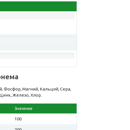
онема
 Фосфор, Магний, Кальций, Сера,
Цинк, Железо, Хлор.
Значение
100
200