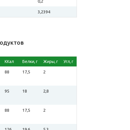
0,2
3,2394
родуктов
ККал
Белки, г
Жиры, г
Угл, г
88
17,5
2
95
18
2,8
88
17,5
2
126
19,6
5,3