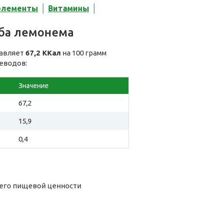
элементы
Витамины
ыба лемонема
тавляет
67,2 ККал
на 100 грамм
леводов:
Значение
67,2
15,9
0,4
 его пищевой ценности