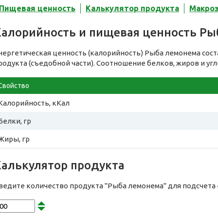
Пищевая ценность
Калькулятор продукта
Макро
Калорийность и пищевая ценность Р
нергетическая ценность (калорийность) Рыба лемонема сос
родукта (съедобной части). Соотношение белков, жиров и уг
Свойство
Калорийность, кКал
Белки, гр
Жиры, гр
Калькулятор продукта
ведите количество продукта "Рыба лемонема" для подсчета