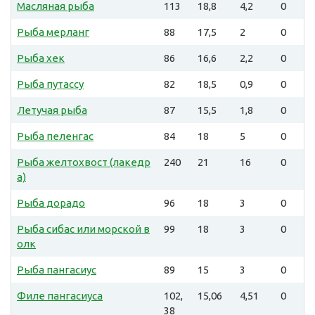
Масляная рыба
113
18,8
4,2
0
Рыба мерланг
88
17,5
2
0
Рыба хек
86
16,6
2,2
0
Рыба путассу
82
18,5
0,9
0
Летучая рыба
87
15,5
1,8
0
Рыба пеленгас
84
18
5
0
Рыба желтохвост (лакедр
240
21
16
0
а)
Рыба дорадо
96
18
3
0
Рыба сибас или морской в
99
18
3
0
олк
Рыба пангасиус
89
15
3
0
Филе пангасиуса
102,
15,06
4,51
0
38