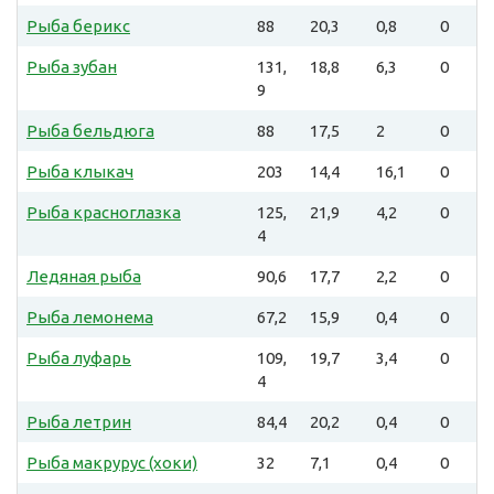
Рыба берикс
88
20,3
0,8
0
Рыба зубан
131,
18,8
6,3
0
9
Рыба бельдюга
88
17,5
2
0
Рыба клыкач
203
14,4
16,1
0
Рыба красноглазка
125,
21,9
4,2
0
4
Ледяная рыба
90,6
17,7
2,2
0
Рыба лемонема
67,2
15,9
0,4
0
Рыба луфарь
109,
19,7
3,4
0
4
Рыба летрин
84,4
20,2
0,4
0
Рыба макрурус (хоки)
32
7,1
0,4
0