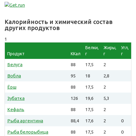
Калорийность и химический состав
других продуктов
1
Белки,
Жиры,
Угл,
Продукт
ККал
г
г
г
Белуга
88
17,5
2
Вобла
95
18
2,8
Ёрш
88
17,5
2
Зубатка
126
19,6
5,3
Кефаль
88
17,5
2
Рыба аргентина
88,4
17,6
2
0
Рыба белорыбица
88
17,5
2
0