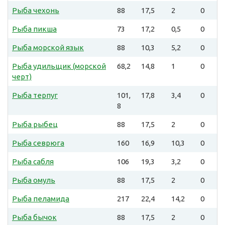
Рыба чехонь
88
17,5
2
0
Рыба пикша
73
17,2
0,5
0
Рыба морской язык
88
10,3
5,2
0
Рыба удильщик (морской
68,2
14,8
1
0
черт)
Рыба терпуг
101,
17,8
3,4
0
8
Рыба рыбец
88
17,5
2
0
Рыба севрюга
160
16,9
10,3
0
Рыба сабля
106
19,3
3,2
0
Рыба омуль
88
17,5
2
0
Рыба пеламида
217
22,4
14,2
0
Рыба бычок
88
17,5
2
0