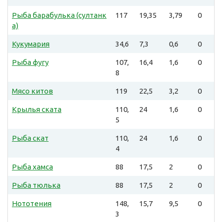
Рыба барабулька (султанк
117
19,35
3,79
0
а)
Кукумария
34,6
7,3
0,6
0
Рыба фугу
107,
16,4
1,6
0
8
Мясо китов
119
22,5
3,2
0
Крылья ската
110,
24
1,6
0
5
Рыба скат
110,
24
1,6
0
4
Рыба хамса
88
17,5
2
0
Рыба тюлька
88
17,5
2
0
Нототения
148,
15,7
9,5
0
3