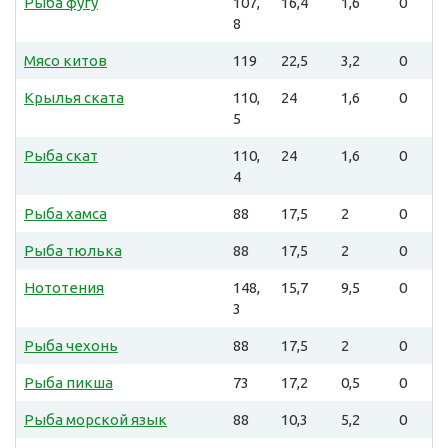
Рыба фугу
107,
16,4
1,6
0
8
Мясо китов
119
22,5
3,2
0
Крылья ската
110,
24
1,6
0
5
Рыба скат
110,
24
1,6
0
4
Рыба хамса
88
17,5
2
0
Рыба тюлька
88
17,5
2
0
Нототения
148,
15,7
9,5
0
3
Рыба чехонь
88
17,5
2
0
Рыба пикша
73
17,2
0,5
0
Рыба морской язык
88
10,3
5,2
0