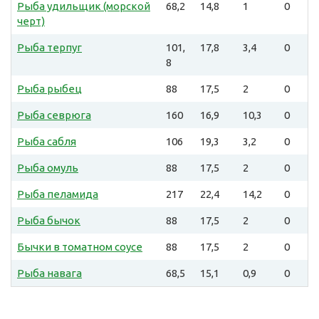
Рыба удильщик (морской
68,2
14,8
1
0
черт)
Рыба терпуг
101,
17,8
3,4
0
8
Рыба рыбец
88
17,5
2
0
Рыба севрюга
160
16,9
10,3
0
Рыба сабля
106
19,3
3,2
0
Рыба омуль
88
17,5
2
0
Рыба пеламида
217
22,4
14,2
0
Рыба бычок
88
17,5
2
0
Бычки в томатном соусе
88
17,5
2
0
Рыба навага
68,5
15,1
0,9
0