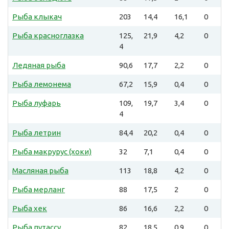
Рыба клыкач
203
14,4
16,1
0
Рыба красноглазка
125,
21,9
4,2
0
4
Ледяная рыба
90,6
17,7
2,2
0
Рыба лемонема
67,2
15,9
0,4
0
Рыба луфарь
109,
19,7
3,4
0
4
Рыба летрин
84,4
20,2
0,4
0
Рыба макрурус (хоки)
32
7,1
0,4
0
Масляная рыба
113
18,8
4,2
0
Рыба мерланг
88
17,5
2
0
Рыба хек
86
16,6
2,2
0
Рыба путассу
82
18,5
0,9
0