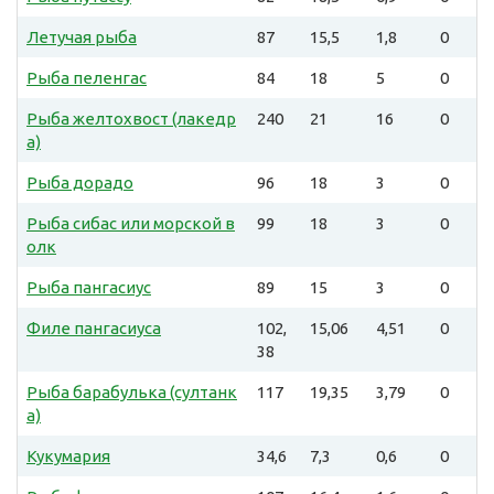
Летучая рыба
87
15,5
1,8
0
Рыба пеленгас
84
18
5
0
Рыба желтохвост (лакедр
240
21
16
0
а)
Рыба дорадо
96
18
3
0
Рыба сибас или морской в
99
18
3
0
олк
Рыба пангасиус
89
15
3
0
Филе пангасиуса
102,
15,06
4,51
0
38
Рыба барабулька (султанк
117
19,35
3,79
0
а)
Кукумария
34,6
7,3
0,6
0