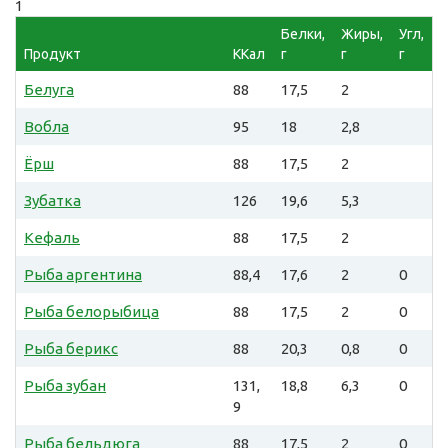
1
Белки,
Жиры,
Угл,
Продукт
ККал
г
г
г
Белуга
88
17,5
2
Вобла
95
18
2,8
Ёрш
88
17,5
2
Зубатка
126
19,6
5,3
Кефаль
88
17,5
2
Рыба аргентина
88,4
17,6
2
0
Рыба белорыбица
88
17,5
2
0
Рыба берикс
88
20,3
0,8
0
Рыба зубан
131,
18,8
6,3
0
9
Рыба бельдюга
88
17,5
2
0