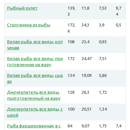
Рыбный рулет
139,
11,8
7,53
9,7
3
4
Строганина из рыбы
172,
34,3
3,9
0,5
6
Белая рыба, все виды, коп
108
23,4
0,93
ченая
Белая рыба, все виды, при
172
24,47
7,51
готовленная на жару
Белая рыба, все виды, сыр
134
19,09
5,86
ая
Дночерпатель,все виды,
128
26,3
1,72
приготовленный на жару
Дночерпатель,все виды, с
100
20,51
1,34
ырой
Рыба фаршированная, в с
84
9,07
1,73
7,4