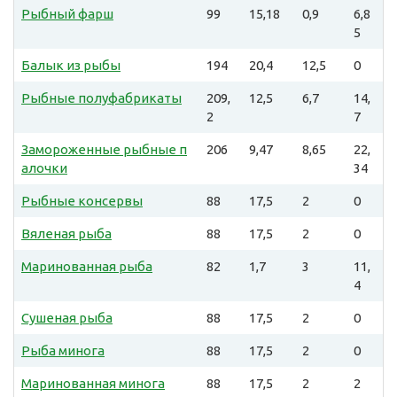
Рыбный фарш
99
15,18
0,9
6,8
5
Балык из рыбы
194
20,4
12,5
0
Рыбные полуфабрикаты
209,
12,5
6,7
14,
2
7
Замороженные рыбные п
206
9,47
8,65
22,
алочки
34
Рыбные консервы
88
17,5
2
0
Вяленая рыба
88
17,5
2
0
Маринованная рыба
82
1,7
3
11,
4
Сушеная рыба
88
17,5
2
0
Рыба минога
88
17,5
2
0
Маринованная минога
88
17,5
2
2