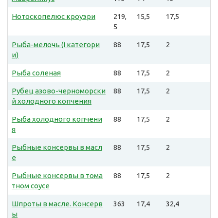
Нотоскопелюс кроуэри
219,
15,5
17,5
5
Рыба-мелочь (I категори
88
17,5
2
и)
Рыба соленая
88
17,5
2
Рубец азово-черноморски
88
17,5
2
й холодного копчения
Рыба холодного копчени
88
17,5
2
я
Рыбные консервы в масл
88
17,5
2
е
Рыбные консервы в тома
88
17,5
2
тном соусе
Шпроты в масле. Консерв
363
17,4
32,4
ы