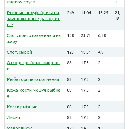
ладком соусе
1
Рыбные полуфабрикаты,
249
11,04
13,25
21,
замороженные, разогрет
18
ые
Спот, приготовленный на
158
23,73
6,28
жару
Спот, сырой
123
18,51
4,9
Отходы рыбные пищевы
88
17,5
2
е
Рыба горячего копчения
88
17,5
2
Кожа, кости, чешуя рыбна
88
17,5
2
я
Кости рыбные
88
17,5
2
Лихня
88
17,5
2
Мавроликус
173
14
13