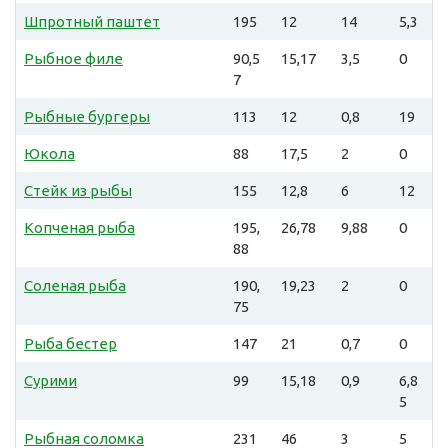
Шпротный паштет
195
12
14
5,3
Рыбное филе
90,5
15,17
3,5
0
7
Рыбные бургеры
113
12
0,8
19
Юкола
88
17,5
2
0
Стейк из рыбы
155
12,8
6
12
Копченая рыба
195,
26,78
9,88
0
88
Соленая рыба
190,
19,23
2
0
75
Рыба бестер
147
21
0,7
0
Сурими
99
15,18
0,9
6,8
5
Рыбная соломка
231
46
3
5