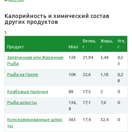
Калорийность и химический состав
других продуктов
1
Белки,
Жиры,
Угл,
Продукт
ККал
г
г
г
Запеченная или Жаренная
126
21,94
3,44
0,3
Рыба
3
Рыба на Гриле
109
22,6
1,18
0,2
8
Крабовые палочки
88
17,5
2
0
Рыба шпроты
136,
17,1
7,6
0
8
Консервированные шпро
363
17,4
32,4
0
ты