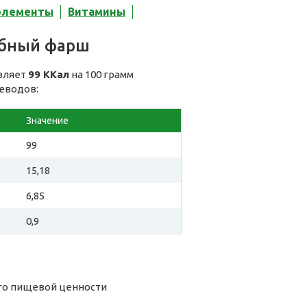
элементы
Витамины
ыбный фарш
вляет
99 ККал
на 100 грамм
леводов:
Значение
99
15,18
6,85
0,9
го пищевой ценности