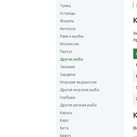
Тунец
Устрицы
Форель
Анчоусы
Э
Раки и крабы
п
Моллюски
Палтус
Другая рыба
Тилапия
Сардина
Морские водоросли
Другая морская рыба
Горбуша
Другая речная рыба
Карась
Карп
В
Кета
Кижуч