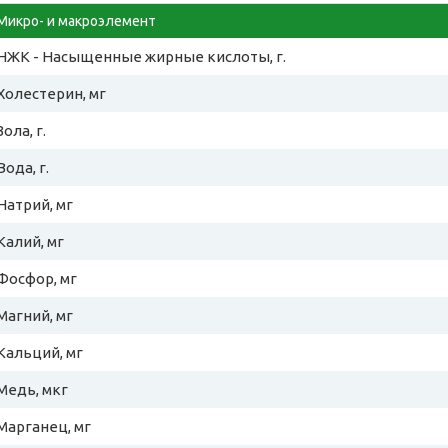
Микро- и макроэлемент
НЖК - Насыщенные жирные кислоты, г.
Холестерин, мг
Зола, г.
Вода, г.
Натрий, мг
Калий, мг
Фосфор, мг
Магний, мг
Кальций, мг
Медь, мкг
Марганец, мг