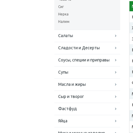
Сиг
Нерка
Налим
Салаты
Сладости и Десерты
Соусы, специи и приправы
Супы
Масла и жиры
Сыр и творог
Фастфуд
Яйца