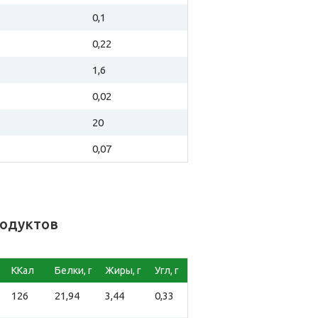
0,1
0,22
1,6
0,02
20
0,07
родуктов
ККал
Белки, г
Жиры, г
Угл, г
126
21,94
3,44
0,33