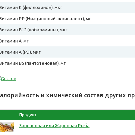
Витамин К (филлохинон), мкг
Витамин PP (Ниациновый эквивалент), мг
Витамин B12 (кобаламины), мкг
Витамин A, мг
Витамин A (РЭ), мкг
Витамин B5 (пантотеновая), мг
алорийность и химический состав других п
Продукт
Запеченная или Жаренная Рыба