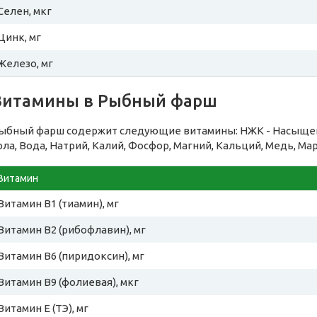
Селен, мкг
Цинк, мг
Железо, мг
Витамины в Рыбный фарш
ыбный фарш содержит следующие витамины: НЖК - Насыщен
ола, Вода, Натрий, Калий, Фосфор, Магний, Кальций, Медь, Ма
Витамин
Витамин B1 (тиамин), мг
Витамин B2 (рибофлавин), мг
Витамин B6 (пиридоксин), мг
Витамин B9 (фолиевая), мкг
Витамин E (ТЭ), мг