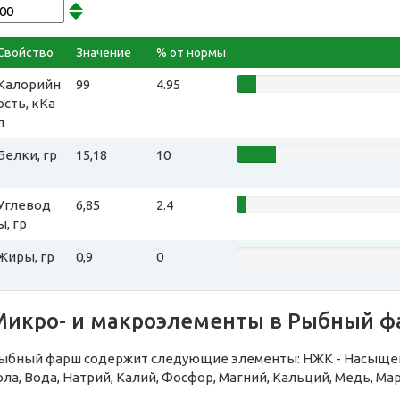
Свойство
Значение
% от нормы
Калорийн
99
4.95
ость, кКа
л
Белки, гр
15,18
10
Углевод
6,85
2.4
ы, гр
Жиры, гр
0,9
0
Микро- и макроэлементы в Рыбный 
ыбный фарш содержит следующие элементы: НЖК - Насыщен
ола, Вода, Натрий, Калий, Фосфор, Магний, Кальций, Медь, Ма