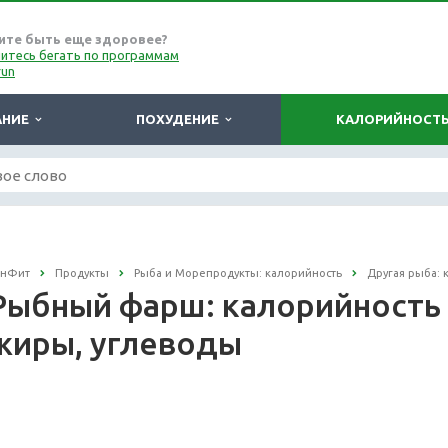
ите быть еще здоровее?
итесь бегать по программам
run
АНИЕ
ПОХУДЕНИЕ
КАЛОРИЙНОСТ
онФит
Продукты
Рыба и Морепродукты: калорийность
Другая рыба: 
Рыбный фарш: калорийность н
жиры, углеводы