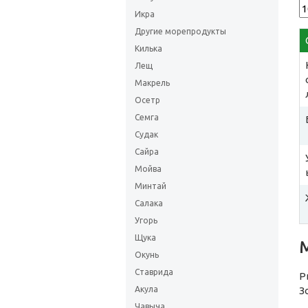
Икра
Другие морепродукты
Килька
Лещ
Макрель
Осетр
Семга
Судак
Сайра
Мойва
Минтай
Салака
Угорь
Щука
Окунь
Ставрида
Р
Акула
З
Чавыча