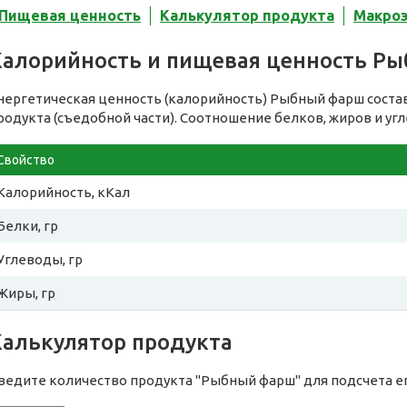
Пищевая ценность
Калькулятор продукта
Макро
Калорийность и пищевая ценность Р
нергетическая ценность (калорийность) Рыбный фарш соста
родукта (съедобной части). Соотношение белков, жиров и уг
Свойство
Калорийность, кКал
Белки, гр
Углеводы, гр
Жиры, гр
Калькулятор продукта
ведите количество продукта "Рыбный фарш" для подсчета е