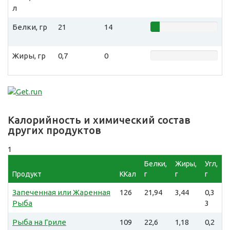
л
Белки, гр
21
14
Жиры, гр
0,7
0
Калорийность и химический состав
других продуктов
1
Белки,
Жиры,
Угл,
Продукт
ККал
г
г
г
Запеченная или Жаренная
126
21,94
3,44
0,3
Рыба
3
Рыба на Гриле
109
22,6
1,18
0,2