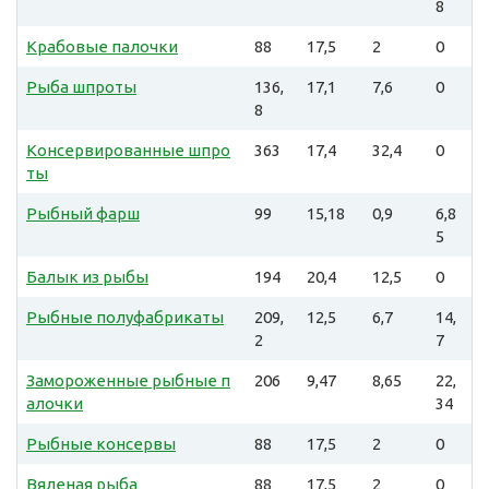
8
Крабовые палочки
88
17,5
2
0
Рыба шпроты
136,
17,1
7,6
0
8
Консервированные шпро
363
17,4
32,4
0
ты
Рыбный фарш
99
15,18
0,9
6,8
5
Балык из рыбы
194
20,4
12,5
0
Рыбные полуфабрикаты
209,
12,5
6,7
14,
2
7
Замороженные рыбные п
206
9,47
8,65
22,
алочки
34
Рыбные консервы
88
17,5
2
0
Вяленая рыба
88
17,5
2
0