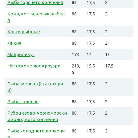
Рыба горячего копчения
88
17,5
2
Кожа, кости, чешуя рыбна
88
17,5
2
я
Кости рыбные
88
17,5
2
Лихня
88
17,5
2
Мавроликус
173
14
13
Нотоскопелюс кроуэри
219,
15,5
17,5
5
Рыба-мелочь (I категори
88
17,5
2
и)
Рыба соленая
88
17,5
2
Рубец азово-черноморски
88
17,5
2
й холодного копчения
Рыба холодного копчени
88
17,5
2
я