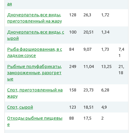
ая
Дночерпатель,все виды,
128
26,3
1,72
приготовленный на жару
Дночерпатель,все виды, с
100
20,51
1,34
ырой
Рыба фаршированная, в с
84
9,07
1,73
7,4
ладком соусе
1
Рыбные полуфабрикаты,
249
11,04
13,25
21,
замороженные, разогрет
18
ые
Спот, приготовленный на
158
23,73
6,28
жару
Спот, сырой
123
18,51
4,9
Отходы рыбные пищевы
88
17,5
2
е