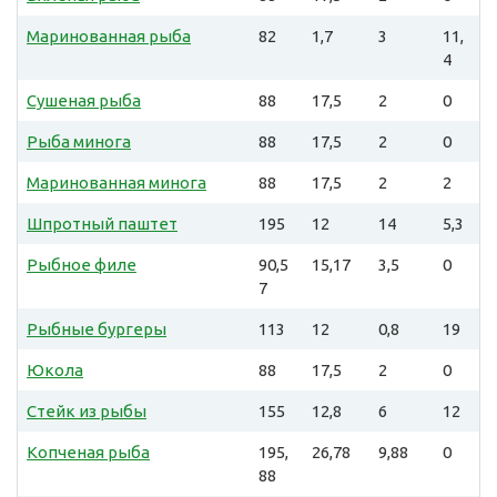
Маринованная рыба
82
1,7
3
11,
4
Сушеная рыба
88
17,5
2
0
Рыба минога
88
17,5
2
0
Маринованная минога
88
17,5
2
2
Шпротный паштет
195
12
14
5,3
Рыбное филе
90,5
15,17
3,5
0
7
Рыбные бургеры
113
12
0,8
19
Юкола
88
17,5
2
0
Стейк из рыбы
155
12,8
6
12
Копченая рыба
195,
26,78
9,88
0
88