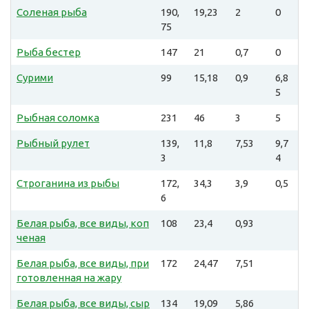
Соленая рыба
190,
19,23
2
0
75
Рыба бестер
147
21
0,7
0
Сурими
99
15,18
0,9
6,8
5
Рыбная соломка
231
46
3
5
Рыбный рулет
139,
11,8
7,53
9,7
3
4
Строганина из рыбы
172,
34,3
3,9
0,5
6
Белая рыба, все виды, коп
108
23,4
0,93
ченая
Белая рыба, все виды, при
172
24,47
7,51
готовленная на жару
Белая рыба, все виды, сыр
134
19,09
5,86