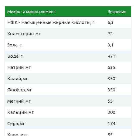
Микро- и макроэлемент
Значение
НЖК - Насыщенные жирные кислоты, г.
6,3
Холестерин, мг
72
Зола, г.
3,1
Вода, г.
47,1
Натрий, мг
635
Калий, мг
350
Фосфор, мг
350
Магний, мг
55
Кальций, мг
300
Сера, мг
174
Хром, мкг
55