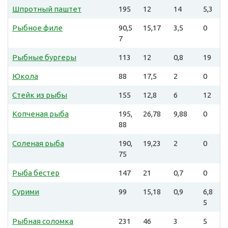
Шпротный паштет
195
12
14
5,3
Рыбное филе
90,5
15,17
3,5
0
7
Рыбные бургеры
113
12
0,8
19
Юкола
88
17,5
2
0
Стейк из рыбы
155
12,8
6
12
Копченая рыба
195,
26,78
9,88
0
88
Соленая рыба
190,
19,23
2
0
75
Рыба бестер
147
21
0,7
0
Сурими
99
15,18
0,9
6,8
5
Рыбная соломка
231
46
3
5