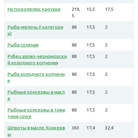
Нотоскопелюс кроуэри
219,
15,5
17,5
5
Рыба-мелочь (I категори
88
17,5
2
и)
Рыба соленая
88
17,5
2
Рубец азово-черноморски
88
17,5
2
й холодного копчения
Рыба холодного копчени
88
17,5
2
я
Рыбные консервы в масл
88
17,5
2
е
Рыбные консервы в тома
88
17,5
2
тном соусе
Шпроты в масле. Консерв
363
17,4
32,4
ы