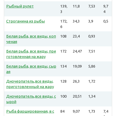
Рыбный рулет
139,
11,8
7,53
9,7
3
4
Строганина из рыбы
172,
34,3
3,9
0,5
6
Белая рыба, все виды, коп
108
23,4
0,93
ченая
Белая рыба, все виды, при
172
24,47
7,51
готовленная на жару
Белая рыба, все виды, сыр
134
19,09
5,86
ая
Дночерпатель,все виды,
128
26,3
1,72
приготовленный на жару
Дночерпатель,все виды, с
100
20,51
1,34
ырой
Рыба фаршированная, в с
84
9,07
1,73
7,4