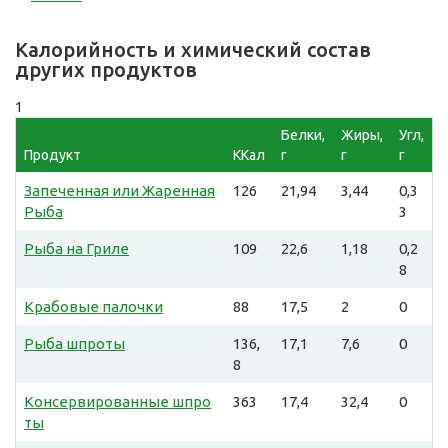
Калорийность и химический состав
других продуктов
1
Белки,
Жиры,
Угл,
Продукт
ККал
г
г
г
Запеченная или Жаренная
126
21,94
3,44
0,3
Рыба
3
Рыба на Гриле
109
22,6
1,18
0,2
8
Крабовые палочки
88
17,5
2
0
Рыба шпроты
136,
17,1
7,6
0
8
Консервированные шпро
363
17,4
32,4
0
ты