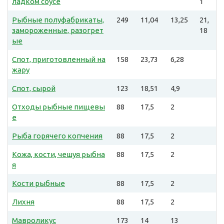
ладком соусе
1
Рыбные полуфабрикаты,
249
11,04
13,25
21,
замороженные, разогрет
18
ые
Спот, приготовленный на
158
23,73
6,28
жару
Спот, сырой
123
18,51
4,9
Отходы рыбные пищевы
88
17,5
2
е
Рыба горячего копчения
88
17,5
2
Кожа, кости, чешуя рыбна
88
17,5
2
я
Кости рыбные
88
17,5
2
Лихня
88
17,5
2
Мавроликус
173
14
13