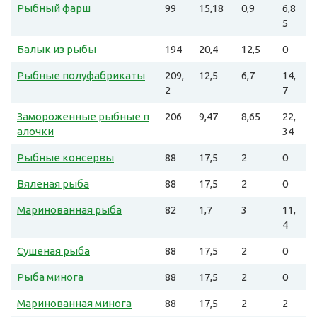
Рыбный фарш
99
15,18
0,9
6,8
5
Балык из рыбы
194
20,4
12,5
0
Рыбные полуфабрикаты
209,
12,5
6,7
14,
2
7
Замороженные рыбные п
206
9,47
8,65
22,
алочки
34
Рыбные консервы
88
17,5
2
0
Вяленая рыба
88
17,5
2
0
Маринованная рыба
82
1,7
3
11,
4
Сушеная рыба
88
17,5
2
0
Рыба минога
88
17,5
2
0
Маринованная минога
88
17,5
2
2