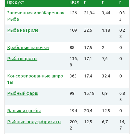
Продукт
ККал
г
г
г
Запеченная или Жаренная
126
21,94
3,44
0,3
Рыба
3
Рыба на Гриле
109
22,6
1,18
0,2
8
Крабовые палочки
88
17,5
2
0
Рыба шпроты
136,
17,1
7,6
0
8
Консервированные шпро
363
17,4
32,4
0
ты
Рыбный фарш
99
15,18
0,9
6,8
5
Балык из рыбы
194
20,4
12,5
0
Рыбные полуфабрикаты
209,
12,5
6,7
14,
2
7