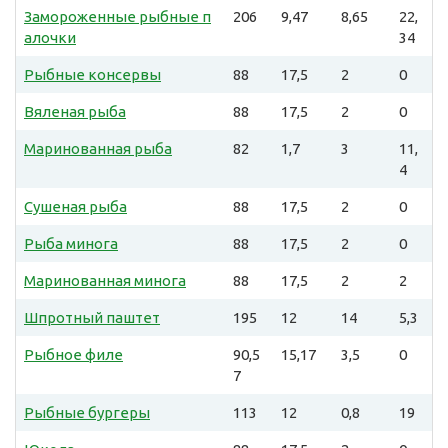
Замороженные рыбные п
206
9,47
8,65
22,
алочки
34
Рыбные консервы
88
17,5
2
0
Вяленая рыба
88
17,5
2
0
Маринованная рыба
82
1,7
3
11,
4
Сушеная рыба
88
17,5
2
0
Рыба минога
88
17,5
2
0
Маринованная минога
88
17,5
2
2
Шпротный паштет
195
12
14
5,3
Рыбное филе
90,5
15,17
3,5
0
7
Рыбные бургеры
113
12
0,8
19