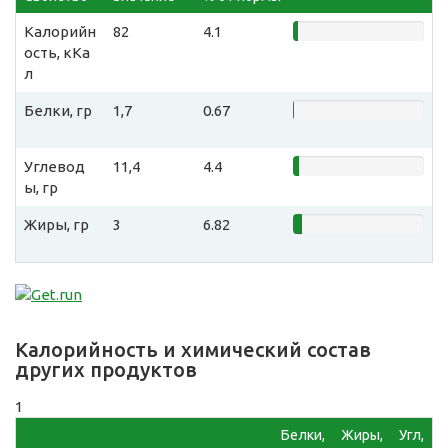
Калорийн
82
4.1
ость, кКа
л
Белки, гр
1,7
0.67
Углевод
11,4
4.4
ы, гр
Жиры, гр
3
6.82
Калорийность и химический состав
других продуктов
1
Белки,
Жиры,
Угл,