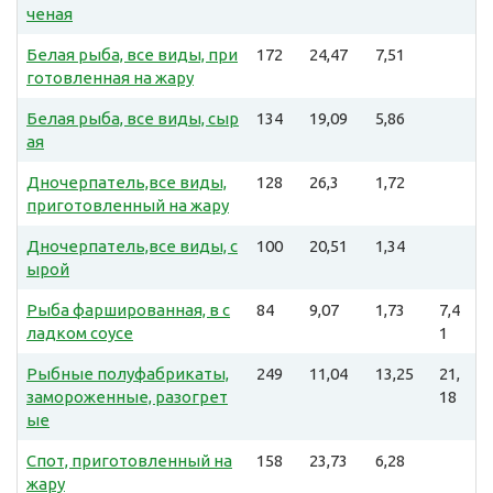
ченая
Белая рыба, все виды, при
172
24,47
7,51
готовленная на жару
Белая рыба, все виды, сыр
134
19,09
5,86
ая
Дночерпатель,все виды,
128
26,3
1,72
приготовленный на жару
Дночерпатель,все виды, с
100
20,51
1,34
ырой
Рыба фаршированная, в с
84
9,07
1,73
7,4
ладком соусе
1
Рыбные полуфабрикаты,
249
11,04
13,25
21,
замороженные, разогрет
18
ые
Спот, приготовленный на
158
23,73
6,28
жару