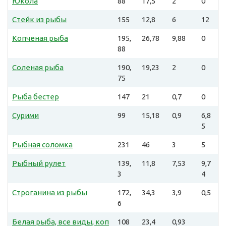
Юкола
88
17,5
2
0
Стейк из рыбы
155
12,8
6
12
Копченая рыба
195,
26,78
9,88
0
88
Соленая рыба
190,
19,23
2
0
75
Рыба бестер
147
21
0,7
0
Сурими
99
15,18
0,9
6,8
5
Рыбная соломка
231
46
3
5
Рыбный рулет
139,
11,8
7,53
9,7
3
4
Строганина из рыбы
172,
34,3
3,9
0,5
6
Белая рыба, все виды, коп
108
23,4
0,93