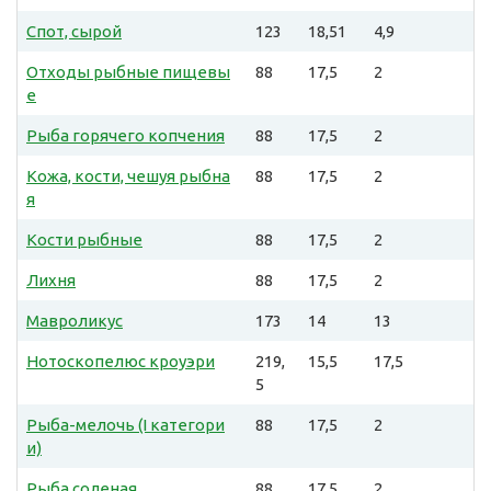
Спот, сырой
123
18,51
4,9
Отходы рыбные пищевы
88
17,5
2
е
Рыба горячего копчения
88
17,5
2
Кожа, кости, чешуя рыбна
88
17,5
2
я
Кости рыбные
88
17,5
2
Лихня
88
17,5
2
Мавроликус
173
14
13
Нотоскопелюс кроуэри
219,
15,5
17,5
5
Рыба-мелочь (I категори
88
17,5
2
и)
Рыба соленая
88
17,5
2