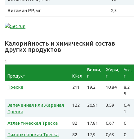
Витамин PP, мг
2,3
Калорийность и химический состав
других продуктов
1
Белки,
Жиры,
Угл,
Продукт
ККал
г
г
г
Треска
211
19,2
10,84
8,2
5
Запеченная или Жареная
122
20,91
3,59
0,4
Треска
1
Атлантическая Треска
82
17,81
0,67
0
Тихоокеанская Треска
82
17,9
0,63
0