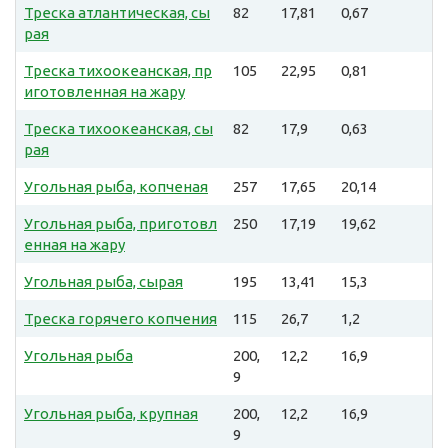
Треска атлантическая, сы
82
17,81
0,67
рая
Треска тихоокеанская, пр
105
22,95
0,81
иготовленная на жару
Треска тихоокеанская, сы
82
17,9
0,63
рая
Угольная рыба, копченая
257
17,65
20,14
Угольная рыба, приготовл
250
17,19
19,62
енная на жару
Угольная рыба, сырая
195
13,41
15,3
Треска горячего копчения
115
26,7
1,2
Угольная рыба
200,
12,2
16,9
9
Угольная рыба, крупная
200,
12,2
16,9
9