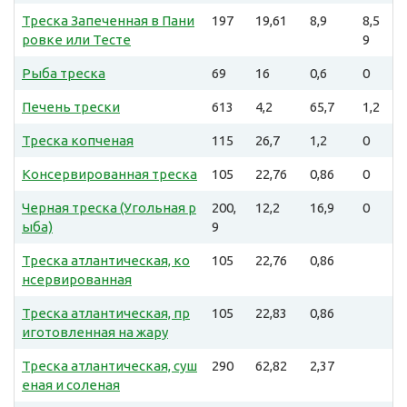
Треска Запеченная в Пани
197
19,61
8,9
8,5
ровке или Тесте
9
Рыба треска
69
16
0,6
0
Печень трески
613
4,2
65,7
1,2
Треска копченая
115
26,7
1,2
0
Консервированная треска
105
22,76
0,86
0
Черная треска (Угольная р
200,
12,2
16,9
0
ыба)
9
Треска атлантическая, ко
105
22,76
0,86
нсервированная
Треска атлантическая, пр
105
22,83
0,86
иготовленная на жару
Треска атлантическая, суш
290
62,82
2,37
еная и соленая