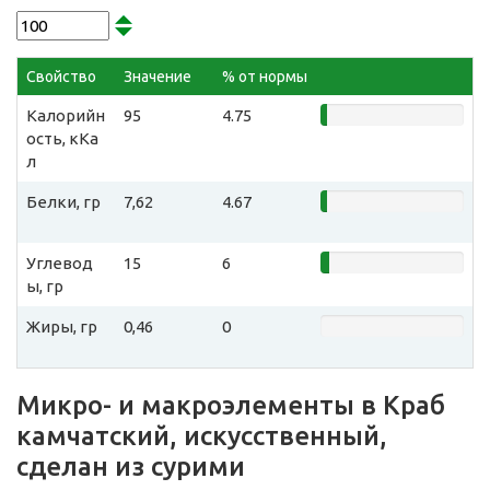
Свойство
Значение
% от нормы
Калорийн
95
4.75
ость, кКа
л
Белки, гр
7,62
4.67
Углевод
15
6
ы, гр
Жиры, гр
0,46
0
Микро- и макроэлементы в Краб
камчатский, искусственный,
сделан из сурими