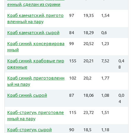
енный, сделан из сурими
Краб камчатский, пригото
97
19,35
1,54
вленный на пару
Краб камчатский, сырой
84
18,29
0,6
Краб синий, консервирова
99
20,52
1,23
нный
Краб синий, крабовые пир
155
20,21
7,52
0,4
оженные
8
Краб синий, приготовленн
102
20,2
1,77
ый на пару
Краб синий, сырой
87
18,06
1,08
0,0
4
Краб-стригун, приготовле
115
23,72
1,51
нный на пару
Краб-стригун, сырой
90
18,5
1,18