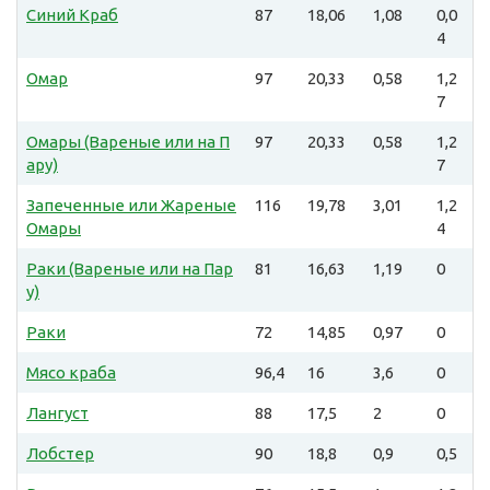
Синий Краб
87
18,06
1,08
0,0
4
Омар
97
20,33
0,58
1,2
7
Омары (Вареные или на П
97
20,33
0,58
1,2
ару)
7
Запеченные или Жареные
116
19,78
3,01
1,2
Омары
4
Раки (Вареные или на Пар
81
16,63
1,19
0
у)
Раки
72
14,85
0,97
0
Мясо краба
96,4
16
3,6
0
Лангуст
88
17,5
2
0
Лобстер
90
18,8
0,9
0,5