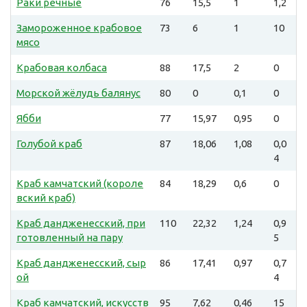
Раки речные
76
15,5
1
1,2
Замороженное крабовое
73
6
1
10
мясо
Крабовая колбаса
88
17,5
2
0
Морской жёлудь балянус
80
0
0,1
0
Ябби
77
15,97
0,95
0
Голубой краб
87
18,06
1,08
0,0
4
Краб камчатский (короле
84
18,29
0,6
0
вский краб)
Краб дандженесский, при
110
22,32
1,24
0,9
готовленный на пару
5
Краб дандженесский, сыр
86
17,41
0,97
0,7
ой
4
Краб камчатский, искусств
95
7,62
0,46
15