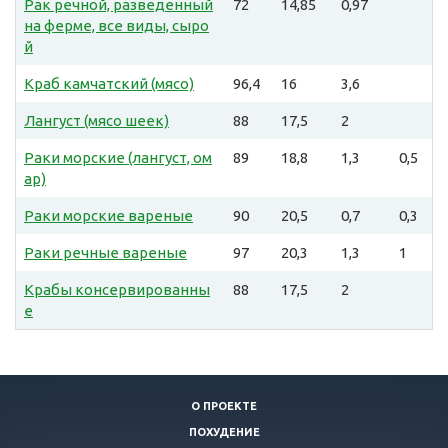
Рак речной, разведенный
72
14,85
0,97
на ферме, все виды, сыро
й
Краб камчатский (мясо)
96,4
16
3,6
Лангуст (мясо шеек)
88
17,5
2
Раки морские (лангуст, ом
89
18,8
1,3
0,5
ар)
Раки морские вареные
90
20,5
0,7
0,3
Раки речные вареные
97
20,3
1,3
1
Крабы консервированны
88
17,5
2
е
О ПРОЕКТЕ
ПОХУДЕНИЕ