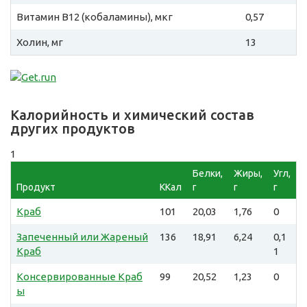
Витамин B12 (кобаламины), мкг
0,57
Холин, мг
13
Калорийность и химический состав
других продуктов
1
Белки,
Жиры,
Угл,
Продукт
ККал
г
г
г
Краб
101
20,03
1,76
0
Запеченный или Жареный
136
18,91
6,24
0,1
Краб
1
Консервированные Краб
99
20,52
1,23
0
ы