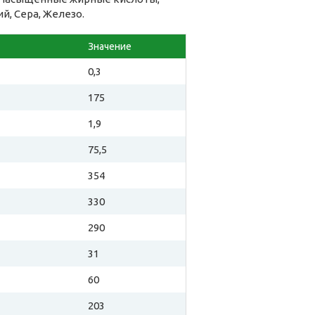
й, Сера, Железо.
Значение
0,3
175
1,9
75,5
354
330
290
31
60
203