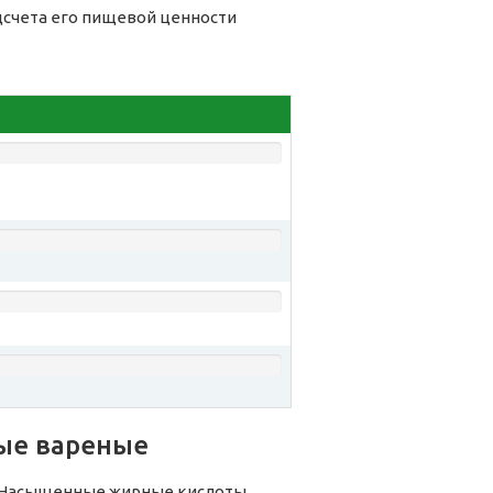
дсчета его пищевой ценности
ые вареные
 Насыщенные жирные кислоты,