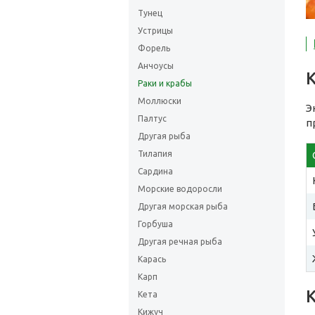
Тунец
Устрицы
Форель
Анчоусы
Раки и крабы
Моллюски
Э
Палтус
п
Другая рыба
Тилапия
Сардина
Морские водоросли
Другая морская рыба
Горбуша
Другая речная рыба
Карась
Карп
Кета
Кижуч