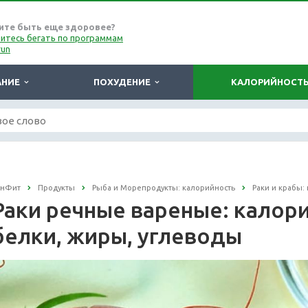
ите быть еще здоровее?
итесь бегать по программам
run
АНИЕ
ПОХУДЕНИЕ
КАЛОРИЙНОСТ
онФит
Продукты
Рыба и Морепродукты: калорийность
Раки и крабы:
Раки речные вареные: калорий
белки, жиры, углеводы