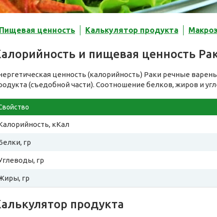
Пищевая ценность
Калькулятор продукта
Макро
Калорийность и пищевая ценность Ра
нергетическая ценность (калорийность) Раки речные варен
родукта (съедобной части). Соотношение белков, жиров и уг
Свойство
Калорийность, кКал
Белки, гр
Углеводы, гр
Жиры, гр
Калькулятор продукта