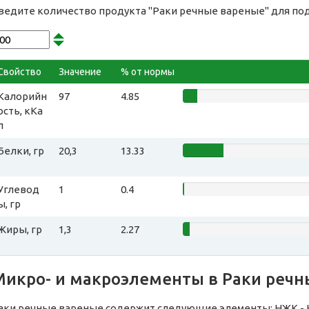
ведите количество продукта "Раки речные вареные" для по
Свойство
Значение
% от нормы
Калорийн
97
4.85
ость, кКа
л
Белки, гр
20,3
13.33
Углевод
1
0.4
ы, гр
Жиры, гр
1,3
2.27
Микро- и макроэлементы в Раки речн
аки речные вареные содержит следующие элементы: НЖК -