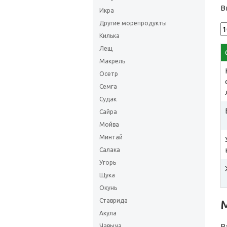
В
Икра
Другие морепродукты
Килька
Лещ
Макрель
Осетр
Семга
Судак
Сайра
Мойва
Минтай
Салака
Угорь
Щука
Окунь
Ставрида
Акула
Р
Чавыча