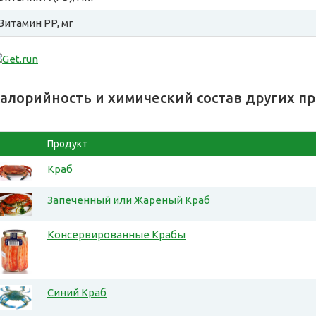
Витамин PP, мг
алорийность и химический состав других п
Продукт
Краб
Запеченный или Жареный Краб
Консервированные Крабы
Синий Краб