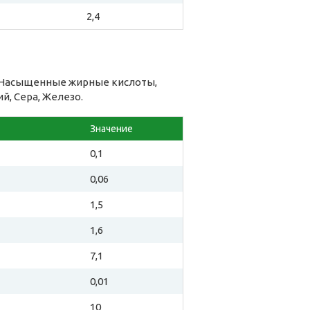
2,4
 Насыщенные жирные кислоты,
й, Сера, Железо.
Значение
0,1
0,06
1,5
1,6
7,1
0,01
10