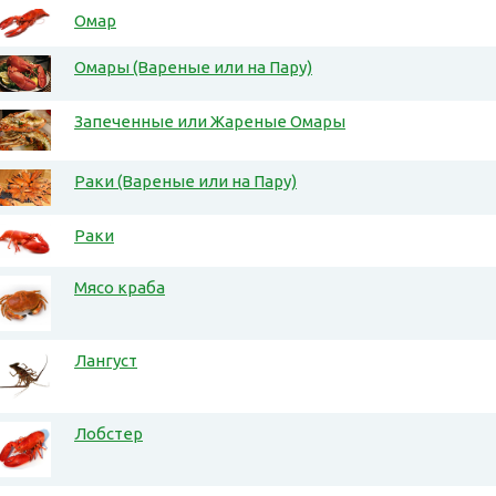
Омар
Омары (Вареные или на Пару)
Запеченные или Жареные Омары
Раки (Вареные или на Пару)
Раки
Мясо краба
Лангуст
Лобстер