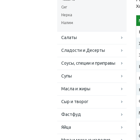
Х
Сиг
Нерка
Налим
Салаты
Сладости и Десерты
Соусы, специи и приправы
Супы
Масла и жиры
Сыр и творог
Фастфуд
Яйца