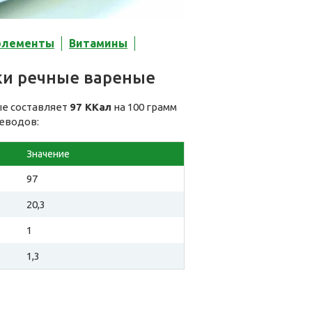
элементы
Витамины
ки речные вареные
ые составляет
97 ККал
на 100 грамм
леводов:
Значение
97
20,3
1
1,3