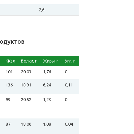
2,6
родуктов
ККал
Белки, г
Жиры, г
Угл, г
101
20,03
1,76
0
136
18,91
6,24
0,11
99
20,52
1,23
0
87
18,06
1,08
0,04