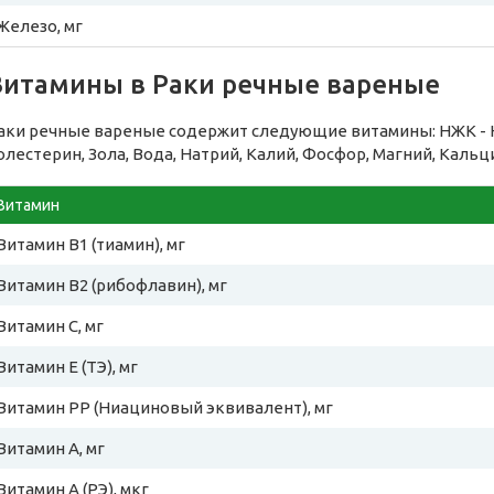
Железо, мг
Витамины в Раки речные вареные
аки речные вареные содержит следующие витамины: НЖК -
олестерин, Зола, Вода, Натрий, Калий, Фосфор, Магний, Кальци
Витамин
Витамин B1 (тиамин), мг
Витамин B2 (рибофлавин), мг
Витамин C, мг
Витамин E (ТЭ), мг
Витамин PP (Ниациновый эквивалент), мг
Витамин A, мг
Витамин A (РЭ), мкг