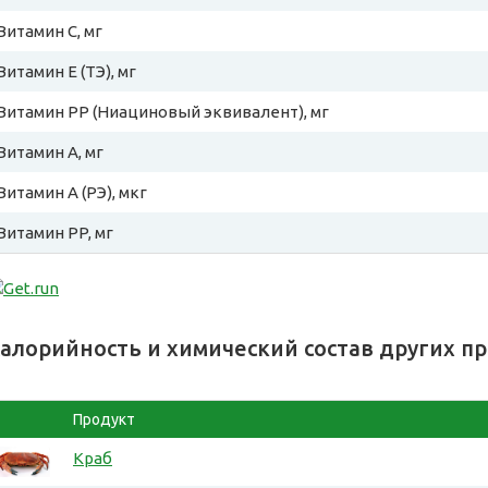
Витамин C, мг
Витамин E (ТЭ), мг
Витамин PP (Ниациновый эквивалент), мг
Витамин A, мг
Витамин A (РЭ), мкг
Витамин PP, мг
алорийность и химический состав других п
Продукт
Краб