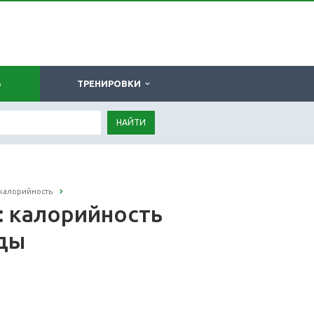
Ь
ТРЕНИРОВКИ
НАЙТИ
 калорийность
): калорийность
оды