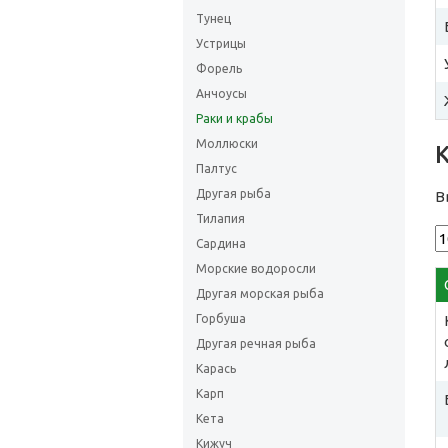
Тунец
Устрицы
Форель
Анчоусы
Раки и крабы
Моллюски
Палтус
Другая рыба
В
Тилапия
Сардина
Морские водоросли
Другая морская рыба
Горбуша
Другая речная рыба
Карась
Карп
Кета
Кижуч