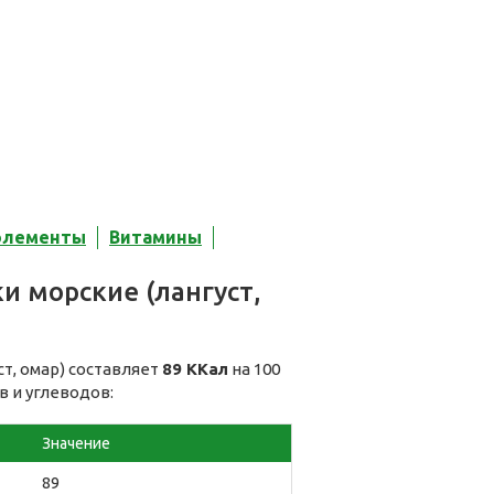
элементы
Витамины
и морские (лангуст,
т, омар) составляет
89 ККал
на 100
в и углеводов:
Значение
89