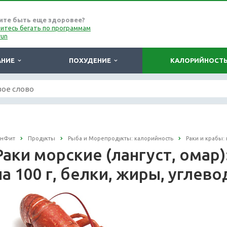
ите быть еще здоровее?
итесь бегать по программам
run
АНИЕ
ПОХУДЕНИЕ
КАЛОРИЙНОСТ
онФит
Продукты
Рыба и Морепродукты: калорийность
Раки и крабы:
Раки морские (лангуст, омар
на 100 г, белки, жиры, углев