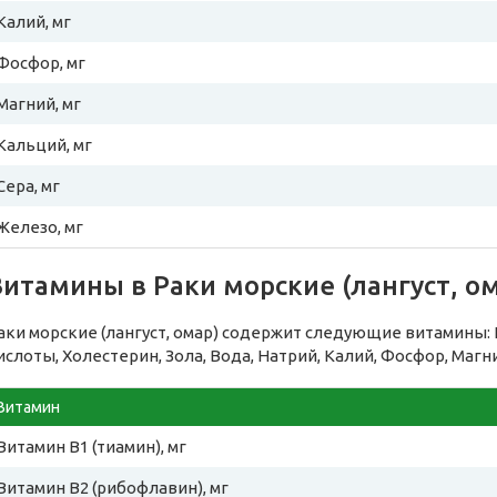
Калий, мг
Фосфор, мг
Магний, мг
Кальций, мг
Сера, мг
Железо, мг
итамины в Раки морские (лангуст, о
аки морские (лангуст, омар) содержит следующие витамины
ислоты, Холестерин, Зола, Вода, Натрий, Калий, Фосфор, Магн
Витамин
Витамин B1 (тиамин), мг
Витамин B2 (рибофлавин), мг