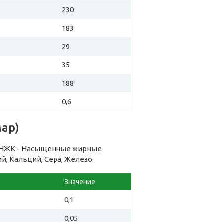
230
183
29
35
188
0,6
мар)
: НЖК - Насыщенные жирные
ий, Кальций, Сера, Железо.
Значение
0,1
0,05