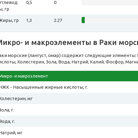
Углевод
0,5
0
ы, гр
Жиры, гр
1,3
2.27
икро- и макроэлементы в Раки морск
аки морские (лангуст, омар) содержит следующие элементы
ислоты, Холестерин, Зола, Вода, Натрий, Калий, Фосфор, Магн
Микро- и макроэлемент
НЖК - Насыщенные жирные кислоты, г.
Холестерин, мг
Зола, г.
Вода, г.
Натрий, мг