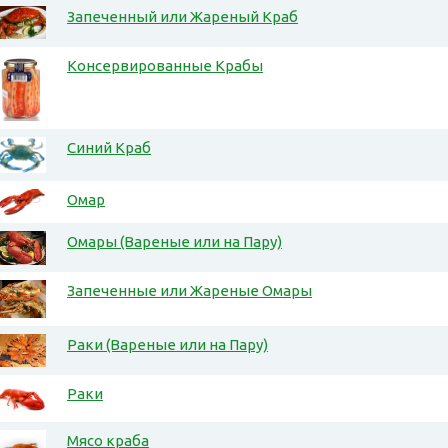
Запеченный или Жареный Краб
Консервированные Крабы
Синий Краб
Омар
Омары (Вареные или на Пару)
Запеченные или Жареные Омары
Раки (Вареные или на Пару)
Раки
Мясо краба