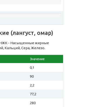
ие (лангуст, омар)
: НЖК - Насыщенные жирные
ий, Кальций, Сера, Железо.
Значение
0,1
90
2,2
77,2
280