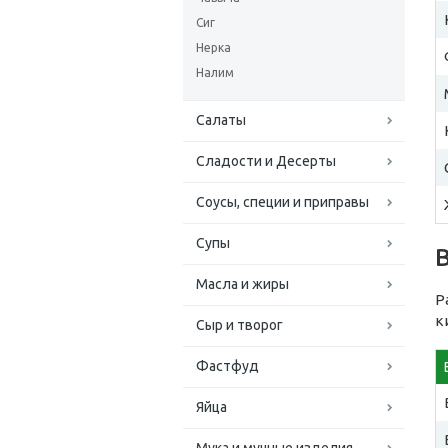
Сиг
Нерка
Налим
Салаты
Сладости и Десерты
Соусы, специи и приправы
Супы
В
Масла и жиры
Р
к
Сыр и творог
Фастфуд
Яйца