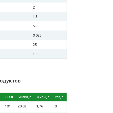
2
1,5
5,9
0,025
25
1,5
родуктов
ККал
Белки, г
Жиры, г
Угл, г
101
20,03
1,76
0