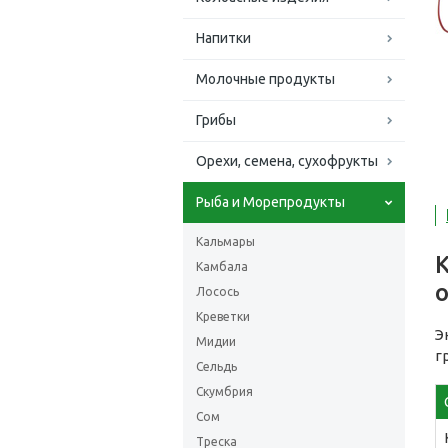
Напитки
Молочные продукты
Грибы
Орехи, семена, сухофрукты
Рыба и Морепродукты
Кальмары
К
Камбала
Лосось
Креветки
Э
Мидии
г
Сельдь
Скумбрия
Сом
Треска