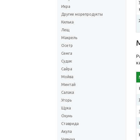
Икра
Другие морепродукты
Килька
Лещ
Макрель
М
Осетр
Семга
Р
Судак
к
Сайра
Мойва
Минтай
Салака
Угорь
Щука
Окунь
Ставрида
Акула
Чавыча