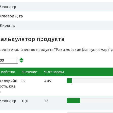
Белки, гр
Углеводы, гр
Жиры, гр
Калькулятор продукта
ведите количество продукта "Раки морские (лангуст, омар)"
Свойство
Значение
% от нормы
Калорийн
89
4.45
ость, кКа
л
Белки, гр
18,8
12