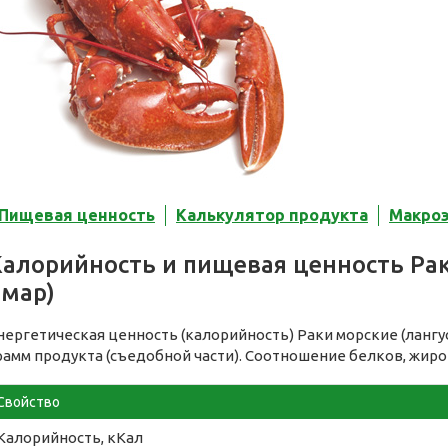
Пищевая ценность
Калькулятор продукта
Макро
алорийность и пищевая ценность Рак
омар)
нергетическая ценность (калорийность) Раки морские (лангус
рамм продукта (съедобной части). Соотношение белков, жиро
Свойство
Калорийность, кКал