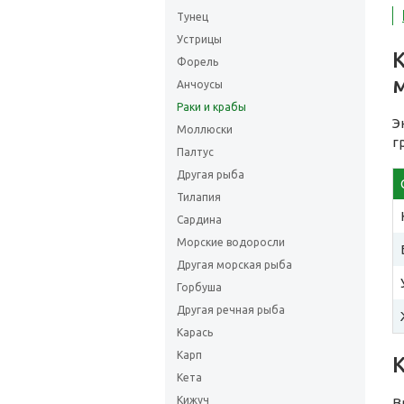
Тунец
Устрицы
Форель
Анчоусы
Раки и крабы
Э
Моллюски
г
Палтус
Другая рыба
Тилапия
Сардина
Морские водоросли
Другая морская рыба
Горбуша
Другая речная рыба
Карась
Карп
Кета
Кижуч
В