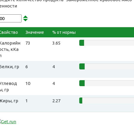
енности
Свойство
Значение
% от нормы
Калорийн
73
3.65
ость, кКа
л
Белки, гр
6
4
Углевод
10
4
ы, гр
Жиры, гр
1
2.27