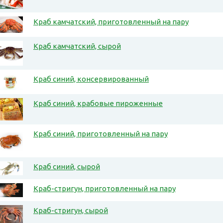
Краб камчатский, приготовленный на пару
Краб камчатский, сырой
Краб синий, консервированный
Краб синий, крабовые пироженные
Краб синий, приготовленный на пару
Краб синий, сырой
Краб-стригун, приготовленный на пару
Краб-стригун, сырой