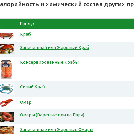
алорийность и химический состав других п
Продукт
Краб
Запеченный или Жареный Краб
Консервированные Крабы
Синий Краб
Омар
Омары (Вареные или на Пару)
Запеченные или Жареные Омары