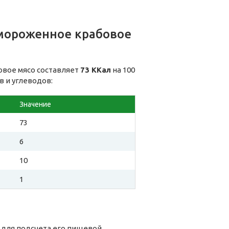
мороженное крабовое
овое мясо составляет
73 ККал
на 100
в и углеводов:
Значение
73
6
10
1
 для подсчета его пищевой