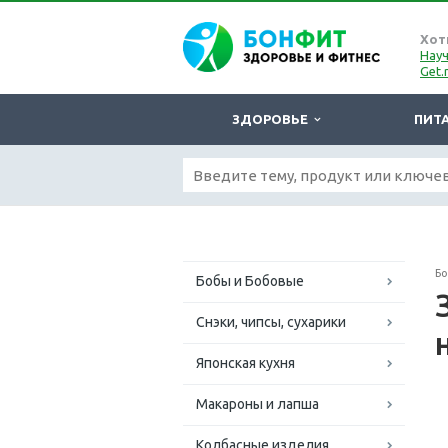
Хот
Науч
Get.
ЗДОРОВЬЕ
ПИТ
Б
Бобы и Бобовые
Снэки, чипсы, сухарики
Японская кухня
Макароны и лапша
Колбасные изделия