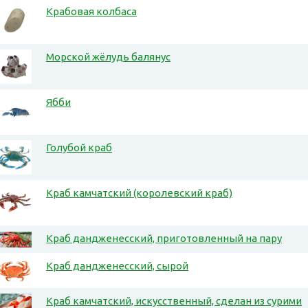
Крабовая колбаса
Морской жёлудь балянус
Ябби
Голубой краб
Краб камчатский (королевский краб)
Краб дандженесский, приготовленный на пару
Краб дандженесский, сырой
Краб камчатский, искусственный, сделан из сурими