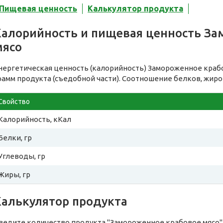
Пищевая ценность
Калькулятор продукта
Калорийность и пищевая ценность За
мясо
нергетическая ценность (калорийность) Замороженное краб
рамм продукта (съедобной части). Соотношение белков, жиро
Свойство
Калорийность, кКал
Белки, гр
Углеводы, гр
Жиры, гр
Калькулятор продукта
ведите количество продукта "Замороженное крабовое мясо"