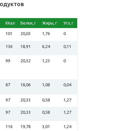
родуктов
ККал
Белки, г
Жиры, г
Угл, г
101
20,03
1,76
0
136
18,91
6,24
0,11
99
20,52
1,23
0
87
18,06
1,08
0,04
97
20,33
0,58
1,27
97
20,33
0,58
1,27
116
19,78
3,01
1,24