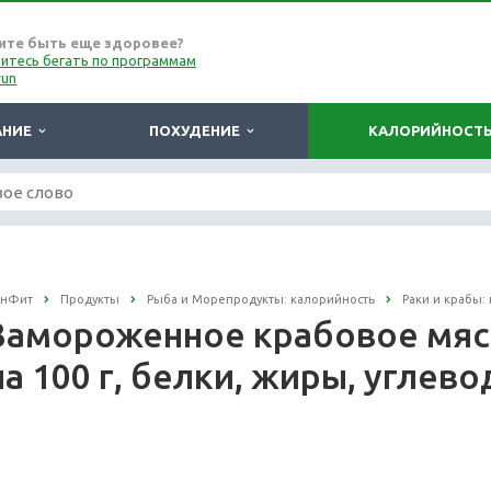
ите быть еще здоровее?
итесь бегать по программам
run
АНИЕ
ПОХУДЕНИЕ
КАЛОРИЙНОСТ
онФит
Продукты
Рыба и Морепродукты: калорийность
Раки и крабы:
Замороженное крабовое мяс
на 100 г, белки, жиры, углев