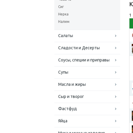
К
Сиг
Нерка
1
Налим
Салаты
Сладости и Десерты
Соусы, специи и приправы
Супы
Масла и жиры
Сыр и творог
Фастфуд
Яйца